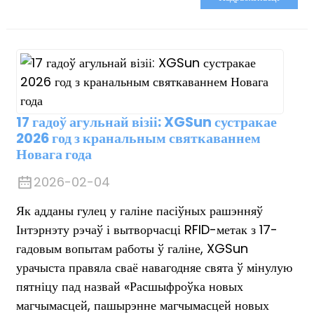
anda
17 гадоў агульнай візіі: XGSun сустракае
2026 год з кранальным святкаваннем
Новага года
2026-02-04
Як адданы гулец у галіне пасіўных рашэнняў
Інтэрнэту рэчаў і вытворчасці RFID-метак з 17-
гадовым вопытам работы ў галіне, XGSun
урачыста правяла сваё навагодняе свята ў мінулую
пятніцу пад назвай «Расшыфроўка новых
магчымасцей, пашырэнне магчымасцей новых