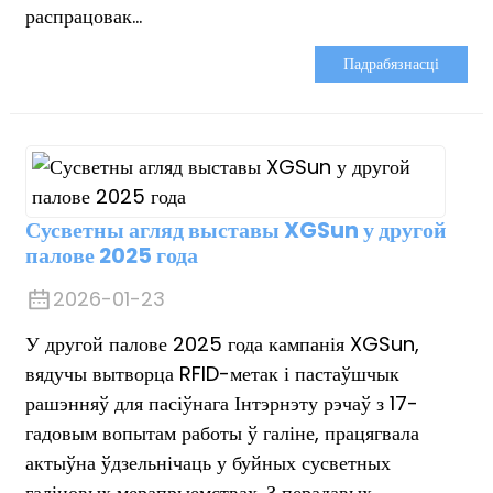
распрацовак...
Падрабязнасці
Сусветны агляд выставы XGSun у другой
палове 2025 года
2026-01-23
У другой палове 2025 года кампанія XGSun,
вядучы вытворца RFID-метак і пастаўшчык
рашэнняў для пасіўнага Інтэрнэту рэчаў з 17-
гадовым вопытам работы ў галіне, працягвала
актыўна ўдзельнічаць у буйных сусветных
галіновых мерапрыемствах. З перадавых