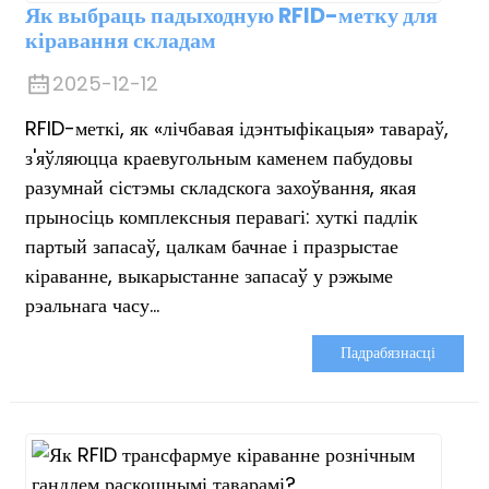
Як выбраць падыходную RFID-метку для
кіравання складам
2025-12-12
RFID-меткі, як «лічбавая ідэнтыфікацыя» тавараў,
з'яўляюцца краевугольным каменем пабудовы
разумнай сістэмы складскога захоўвання, якая
прыносіць комплексныя перавагі: хуткі падлік
партый запасаў, цалкам бачнае і празрыстае
кіраванне, выкарыстанне запасаў у рэжыме
рэальнага часу...
Падрабязнасці