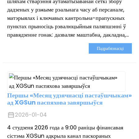
шляхам стварэння аўтаматызаванай сеткі збору
дадзеных у рэжыме рэальнага часу аб персанале,
матэрыялах і ключавых кантрольна-прапускных
пунктах прыносіць рэвалюцыйныя паляпшэнні ў
правядзенне гонак: дазваляе маштабна, дакладна,...
Падрабязнасці
Першы «Месяц удзячнасці пастаўшчыкам»
ад XGSun паспяхова завяршыўся
2026-01-04
4 студзеня 2026 года а 9:00 раніцы фінансавая
сістэма XGSun адкрыла канал паскораных