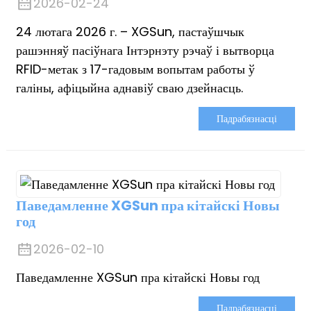
2026-02-24
24 лютага 2026 г. – XGSun, пастаўшчык
рашэнняў пасіўнага Інтэрнэту рэчаў і вытворца
RFID-метак з 17-гадовым вопытам работы ў
галіны, афіцыйна аднавіў сваю дзейнасць.
Падрабязнасці
n
se
Паведамленне XGSun пра кітайскі Новы
год
2026-02-10
ese
Паведамленне XGSun пра кітайскі Новы год
Падрабязнасці