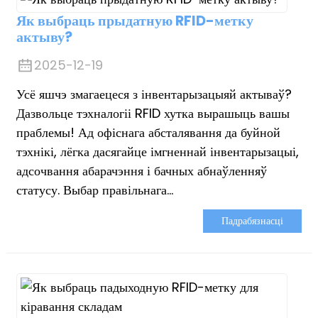
Як выбраць прыдатную RFID-метку
актыву?
2025-12-19
Усё яшчэ змагаецеся з інвентарызацыяй актываў?
Дазвольце тэхналогіі RFID хутка вырашыць вашы
праблемы! Ад офіснага абсталявання да буйной
тэхнікі, лёгка дасягайце імгненнай інвентарызацыі,
адсочвання абарачэння і бачных абнаўленняў
статусу. Выбар правільнага...
Падрабязнасці