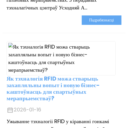
тэхналагічных цэнтраў Усходняй А...
Падрабязнасці
Як тэхналогія RFID можа стварыць
захапляльны вопыт і новую бізнес-
каштоўнасць для спартыўных
мерапрыемстваў?
2026-01-16
Ужыванне тэхналогіі RFID у кіраванні гонкамі