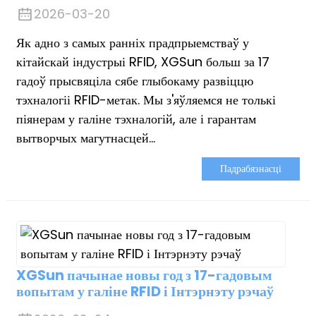
2026-03-20
Як адно з самых ранніх прадпрыемстваў у
кітайскай індустрыі RFID, XGSun больш за 17
гадоў прысвяціла сябе глыбокаму развіццю
тэхналогіі RFID-метак. Мы з'яўляемся не толькі
піянерам у галіне тэхналогій, але і гарантам
вытворчых магутнасцей...
Падрабязнасці
XGSun пачынае новы год з 17-гадовым
ian
вопытам у галіне RFID і Інтэрнэту рэчаў
am