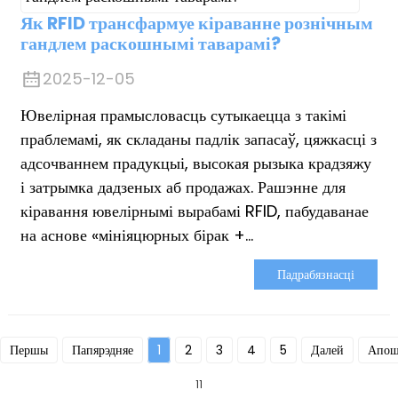
Як RFID трансфармуе кіраванне рознічным
гандлем раскошнымі таварамі?
2025-12-05
Ювелірная прамысловасць сутыкаецца з такімі
праблемамі, як складаны падлік запасаў, цяжкасці з
адсочваннем прадукцыі, высокая рызыка крадзяжу
і затрымка дадзеных аб продажах. Рашэнне для
кіравання ювелірнымі вырабамі RFID, пабудаванае
на аснове «мініяцюрных бірак +...
Падрабязнасці
Першы
Папярэдняе
1
2
3
4
5
Далей
Апош
11