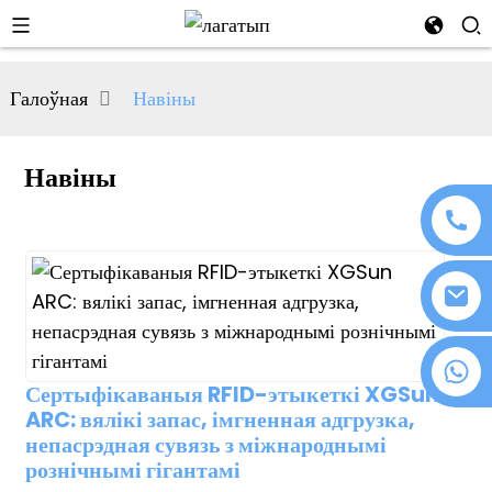
al
Галоўная
Навіны
se
e
Навіны
an
+86 18076372139
Сертыфікаваныя RFID-этыкеткі XGSun
ARC: вялікі запас, імгненная адгрузка,
n
непасрэдная сувязь з міжнароднымі
рознічнымі гігантамі