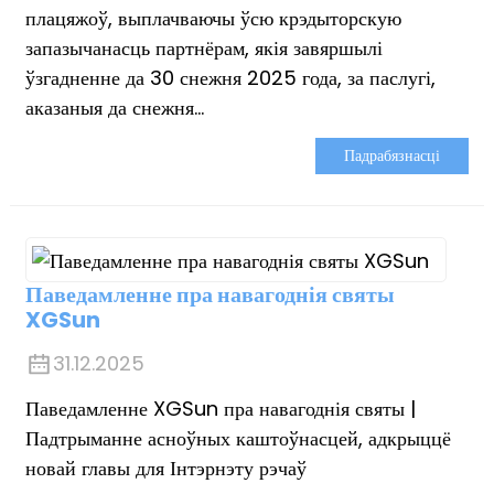
плацяжоў, выплачваючы ўсю крэдыторскую
запазычанасць партнёрам, якія завяршылі
ўзгадненне да 30 снежня 2025 года, за паслугі,
аказаныя да снежня...
Падрабязнасці
Паведамленне пра навагоднія святы
XGSun
31.12.2025
Паведамленне XGSun пра навагоднія святы |
Падтрыманне асноўных каштоўнасцей, адкрыццё
новай главы для Інтэрнэту рэчаў