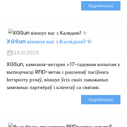
Падрабязнасці
XGSun віншуе вас з Калядамі! ✨
24.12.2025
XGSun, кампанія-ветэран з 17-гадовым вопытам у
вытворчасці RFID-метак і рашэнняў пасіўнага
Інтэрнэту рэчаў, віншуе ўсіх сваіх паважаных
замежных партнёраў і кліентаў са святамі.
Падрабязнасці