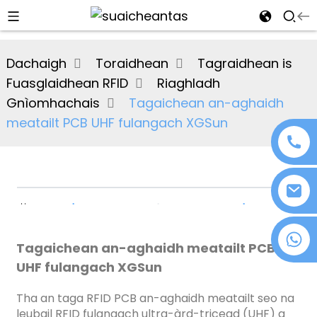
al
Dachaigh
Toraidhean
Tagraidhean is
se
Fuasglaidhean RFID
Riaghladh
e
Gnìomhachais
Tagaichean an-aghaidh
meatailt PCB UHF fulangach XGSun
an
+86 18076372139
Tagaichean an-aghaidh meatailt PCB
UHF fulangach XGSun
n
Tha an taga RFID PCB an-aghaidh meatailt seo na
leubail RFID fulangach ultra-àrd-tricead (UHF) a