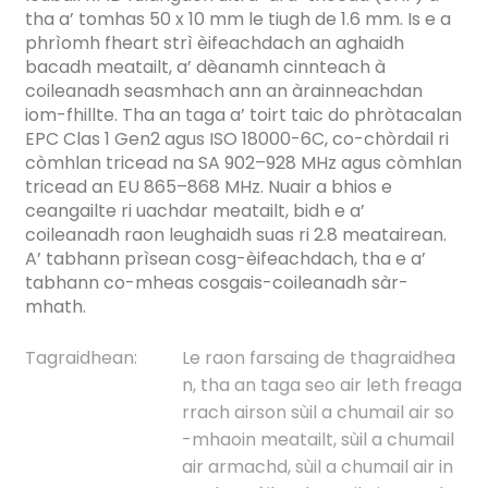
tha a’ tomhas 50 x 10 mm le tiugh de 1.6 mm. Is e a
phrìomh fheart strì èifeachdach an aghaidh
bacadh meatailt, a’ dèanamh cinnteach à
coileanadh seasmhach ann an àrainneachdan
iom-fhillte. Tha an taga a’ toirt taic do phròtacalan
EPC Clas 1 Gen2 agus ISO 18000-6C, co-chòrdail ri
còmhlan tricead na SA 902–928 MHz agus còmhlan
tricead an EU 865–868 MHz. Nuair a bhios e
ceangailte ri uachdar meatailt, bidh e a’
coileanadh raon leughaidh suas ri 2.8 meatairean.
A’ tabhann prìsean cosg-èifeachdach, tha e a’
tabhann co-mheas cosgais-coileanadh sàr-
mhath.
Tagraidhean:
Le raon farsaing de thagraidhea
n, tha an taga seo air leth freaga
rrach airson sùil a chumail air so
ian
-mhaoin meatailt, sùil a chumail
air armachd, sùil a chumail air in
am