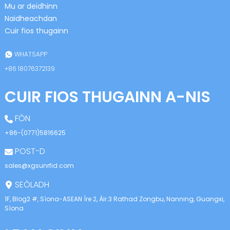
Mu ar deidhinn
Naidheachdan
Cuir fios thugainn
WHATSAPP
+86 18076372139
CUIR FIOS THUGAINN A-NIS
FÒN
+86-(0771)5816625
POST-D
sales@xgsunrfid.com
SEÒLADH
1F, Blog2 #, Sìona-ASEAN Ìre 2, Àir.3 Rathad Zongbu, Nanning, Guangxi,
Sìona