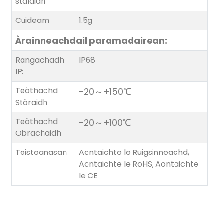
stàlaidh
Cuideam
1.5g
Àrainneachdail
paramadairean:
Rangachadh
IP68
IP:
Teòthachd
-20～+150℃
Stòraidh
Teòthachd
-20～+100℃
Obrachaidh
Teisteanasan
Aontaichte le Ruigsinneachd,
Aontaichte le RoHS, Aontaichte
le CE