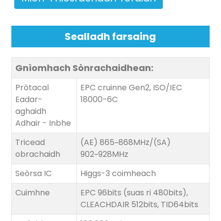
anda
Sealladh farsaing
Gnìomhach
Sònrachaidhean:
Pròtacal
EPC cruinne Gen2, ISO/IEC
Eadar-
18000-6C
aghaidh
Adhair - Inbhe
Tricead
(AE) 865~868MHz/(SA)
obrachaidh
902~928MHz
Seòrsa IC
Higgs-3 coimheach
Cuimhne
EPC 96bits (suas ri 480bits),
CLEACHDAIR 512bits, TID64bits