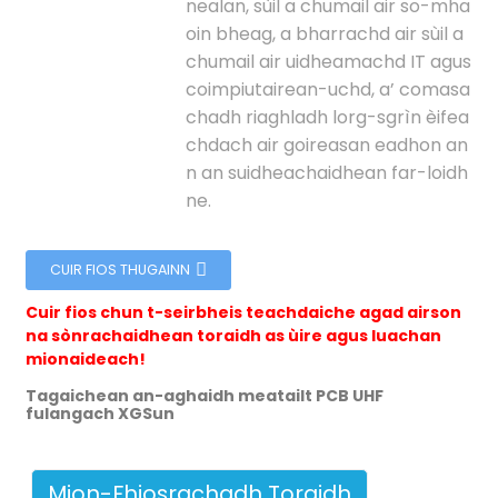
nealan, sùil a chumail air so-mha
oin bheag, a bharrachd air sùil a
chumail air uidheamachd IT agus
coimpiutairean-uchd, a’ comasa
chadh riaghladh lorg-sgrìn èifea
chdach air goireasan eadhon an
n an suidheachaidhean far-loidh
n
ne.
CUIR FIOS THUGAINN
se
Cuir fios chun t-seirbheis teachdaiche agad airson
na sònrachaidhean toraidh as ùire agus luachan
mionaideach!
Tagaichean an-aghaidh meatailt PCB UHF
fulangach XGSun
ese
Mion-Fhiosrachadh Toraidh