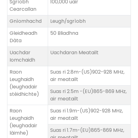
Sgrìobh
100,000 uair
Cearcallan
Gnìomhachd
Leugh/sgrìobh
Gleidheadh ​​
50 Bliadhna
Dàta
Uachdar
Uachdaran Meatailt
Iomchaidh
Raon
Suas ri 2.8m-(US)902-928 MHz,
Leughaidh
air meatailt
(leughadair
Suas ri 2.5m -(EU)865-869 MHz,
stèidhichte)
air meatailt
Raon
Suas ri 1.9m-(US)902-928 MHz,
Leughaidh
air meatailt
(leughadair
Suas ri 1.7m-(EU)865-869 MHz,
làimhe)
air meatailt