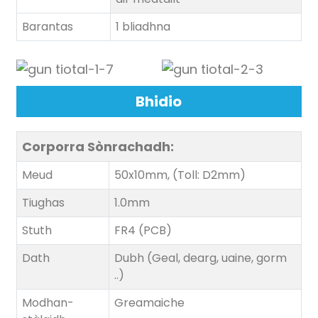
Barantas
1 bliadhna
Bhidio
Corporra
Sònrachadh:
Meud
50x10mm, (Toll: D2mm)
Tiughas
1.0mm
Stuth
FR4 (PCB)
Dath
Dubh (Geal, dearg, uaine, gorm
..)
Modhan-
Greamaiche