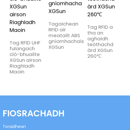
Tagaichean
Tag RFID a
RFID air
tha an
L
meatailt ABS
aghaidh
X
gnìomhachais
Tag RFID UHF
teòthachd
a
XGSun
fulangach
àrd XGSun
f
clò-bhuailte
260℃
b
XGSun airson
s
Riaghladh
m
Maoin
FIOSRACHADH
Toraidhean