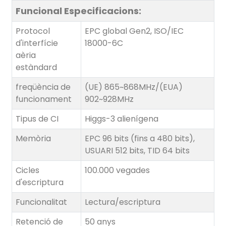
anda
Funcional
Especificacions:
Protocol
EPC global Gen2, ISO/IEC
d'interfície
18000-6C
aèria
estàndard
freqüència de
(UE) 865~868MHz/(EUA)
funcionament
902~928MHz
Tipus de CI
Higgs-3 alienígena
Memòria
EPC 96 bits (fins a 480 bits),
USUARI 512 bits, TID 64 bits
Cicles
100.000 vegades
d'escriptura
Funcionalitat
Lectura/escriptura
Retenció de
50 anys