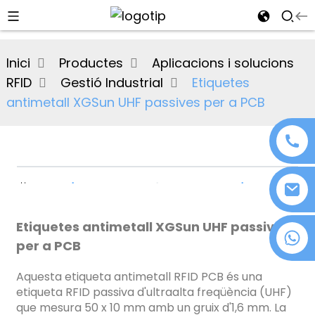
al
Inici
Productes
Aplicacions i solucions
se
RFID
Gestió Industrial
Etiquetes
e
antimetall XGSun UHF passives per a PCB
an
Etiquetes antimetall XGSun UHF passives
+86 18076372139
per a PCB
Aquesta etiqueta antimetall RFID PCB és una
n
etiqueta RFID passiva d'ultraalta freqüència (UHF)
que mesura 50 x 10 mm amb un gruix d'1,6 mm. La