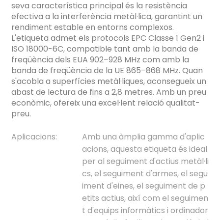
seva característica principal és la resistència
efectiva a la interferència metàl·lica, garantint un
rendiment estable en entorns complexos.
L'etiqueta admet els protocols EPC Classe 1 Gen2 i
ISO 18000-6C, compatible tant amb la banda de
freqüència dels EUA 902–928 MHz com amb la
banda de freqüència de la UE 865–868 MHz. Quan
s'acobla a superfícies metàl·liques, aconsegueix un
abast de lectura de fins a 2,8 metres. Amb un preu
econòmic, ofereix una excel·lent relació qualitat-
preu.
Aplicacions:
Amb una àmplia gamma d'aplic
acions, aquesta etiqueta és ideal
per al seguiment d'actius metàl·li
cs, el seguiment d'armes, el segu
iment d'eines, el seguiment de p
ian
etits actius, així com el seguimen
t d'equips informàtics i ordinador
am