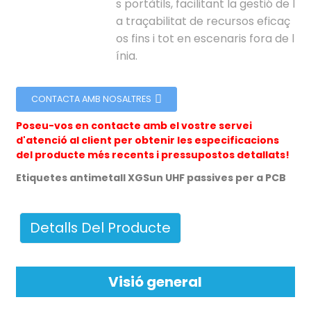
s portàtils, facilitant la gestió de l
a traçabilitat de recursos eficaç
os fins i tot en escenaris fora de l
ínia.
CONTACTA AMB NOSALTRES
n
Poseu-vos en contacte amb el vostre servei
d'atenció al client per obtenir les especificacions
del producte més recents i pressupostos detallats!
Etiquetes antimetall XGSun UHF passives per a PCB
se
Detalls Del Producte
ese
Visió general