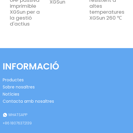
XGSun
X
imprimible
altes
XGSun per a
temperatures
la gestió
XGSun 260 ℃
d'actius
INFORMACIÓ
Productes
Sobre nosaltres
Notícies
Contacta amb nosaltres
WHATSAPP
+86 18076372139