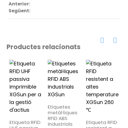
Anterior:
Següent:
Productes relacionats
Etiquetes
E
metàl·liques
m
RFID ABS
f
Etiqueta RFID
Etiqueta RFID
industrials
a
UHF passiva
resistent a