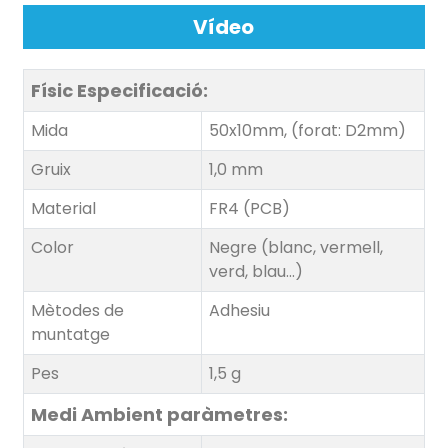
Vídeo
Físic
Especificació:
Mida
50x10mm, (forat: D2mm)
Gruix
1,0 mm
Material
FR4 (PCB)
Color
Negre (blanc, vermell,
verd, blau...)
Mètodes de
Adhesiu
muntatge
Pes
1,5 g
Medi Ambient
paràmetres: