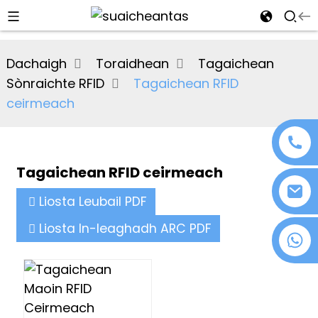
al
Dachaigh
Toraidhean
Tagaichean
se
Sònraichte RFID
Tagaichean RFID
e
ceirmeach
Tagaichean RFID ceirmeach
an
Liosta Leubail PDF
Liosta In-leaghadh ARC PDF
+86 18076372139
n