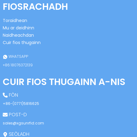
FIOSRACHADH
Toraidhean
Mu ar deidhinn
Naidheachdan
Cuir fios thugainn
n
WHATSAPP
+86 18076372139
CUIR FIOS THUGAINN A-NIS
se
FÒN
+86-(0771)5816625
POST-D
ese
sales@xgsunrfid.com
SEÒLADH