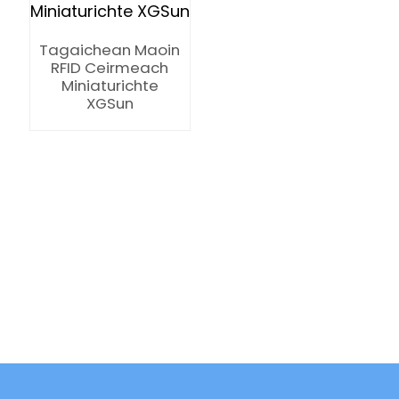
Tagaichean Maoin
RFID Ceirmeach
Miniaturichte
XGSun
ian
am