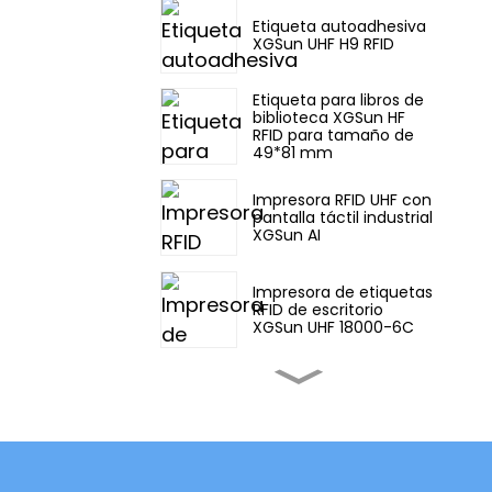
Etiqueta autoadhesiva
XGSun UHF H9 RFID
Etiqueta para libros de
biblioteca XGSun HF
RFID para tamaño de
49*81 mm
Impresora RFID UHF con
pantalla táctil industrial
XGSun AI
Impresora de etiquetas
RFID de escritorio
XGSun UHF 18000-6C
Impresora RFID UHF con
pantalla táctil industrial
XGSun
Etiqueta metálica RFID