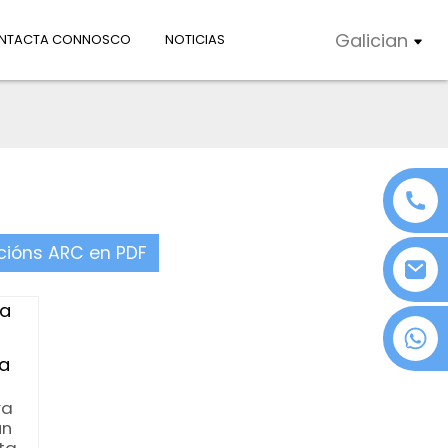
Galician
NTACTA CONNOSCO
NOTICIAS
acións ARC en PDF
+86 18076372139
ra
un