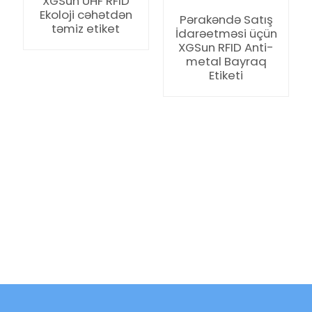
XGSun UHF RFID
Ekoloji cəhətdən
Pərakəndə Satış
təmiz etiket
İdarəetməsi üçün
XGSun RFID Anti-
metal Bayraq
Etiketi
ian
am