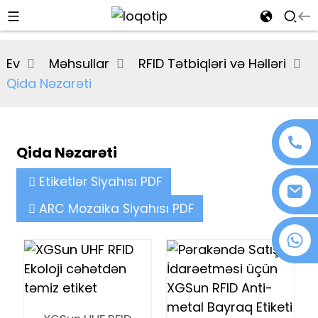
al
Ev
Məhsullar
RFID Tətbiqləri və Həlləri
se
Qida Nəzarəti
e
Qida Nəzarəti
an
Etiketlər Siyahısı PDF
ARC Mozaika Siyahısı PDF
+86 18076372139
n