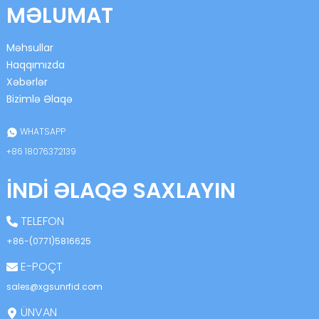
MƏLUMAT
Məhsullar
Haqqımızda
Xəbərlər
Bizimlə Əlaqə
n
WHATSAPP
+86 18076372139
İNDI ƏLAQƏ SAXLAYIN
se
TELEFON
+86-(0771)5816625
E-POÇT
ese
sales@xgsunrfid.com
ÜNVAN