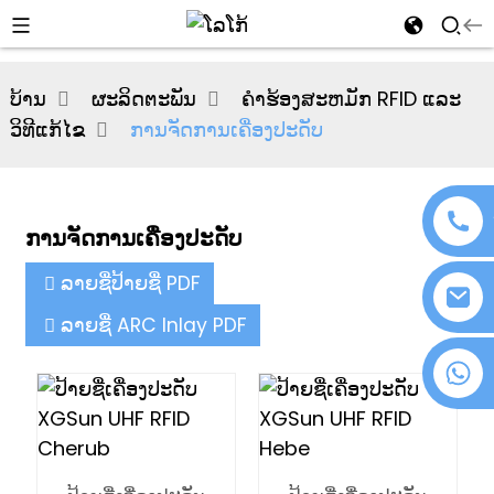
al
ບ້ານ
ຜະລິດຕະພັນ
ຄໍາຮ້ອງສະຫມັກ RFID ແລະ
se
ວິທີແກ້ໄຂ
ການຈັດການເຄື່ອງປະດັບ
e
ການຈັດການເຄື່ອງປະດັບ
an
ລາຍຊື່ປ້າຍຊື່ PDF
ລາຍຊື່ ARC Inlay PDF
+86 18076372139
n