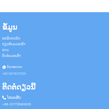
ຂໍ້ມູນ
ຜະລິດຕະພັນ
n
ກ່ຽວກັບພວກເຮົາ
ຂ່າວ
ຕິດຕໍ່ພວກເຮົາ
se
ວັອດສະປອດ
+86 18076372139
ຕິດຕໍ່ດຽວນີ້
ese
ໂທລະສັບ
+86-(0771)5816625