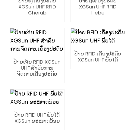
ປ້າຍຊື່ເຄື່ອງປະດັບ
ປ້າຍຊື່ເຄື່ອງປະດັບ
XGSun UHF RFID
XGSun UHF RFID
Cherub
Hebe
ປ້າຍ RFID ເຄື່ອງປະດັບ
XGSun UHF ພັບໄດ້
ປ້າຍເຈ້ຍ RFID XGSun
UHF ສຳລັບການ
ຈັດການເຄື່ອງປະດັບ
ປ້າຍ RFID UHF ພັບໄດ້
ian
XGSun ຂະໜາດນ້ອຍ
am