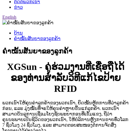
ຕິດຕໍ່ພວກເຮົາ
ຂ່າວ
English
ບ້ານ
ຄຳໝັ້ນສັນຍາຂອງລູກຄ້າ
ຄຳໝັ້ນສັນຍາຂອງລູກຄ້າ
XGSun - ຄູ່ຮ່ວມງານທີ່ເຊື່ອຖືໄດ້
ຂອງທ່ານສຳລັບວິທີແກ້ໄຂປ້າຍ
RFID
ພວກເຮົາໃຫ້ຄຸນຄ່າລູກຄ້າຂອງພວກເຮົາ, ຍຶດໝັ້ນຫຼັກການທີ່ວ່າລູກຄ້າ
ກ່ອນ, ແລະ ມຸ່ງໝັ້ນທີ່ຈະໃຫ້ຄຸນຄ່າຫຼາຍຂຶ້ນແກ່ລູກຄ້າ. ພວກເຮົາ
ສາມາດບັນລຸການເຊື່ອມໂຍງຊັບພະຍາກອນທີ່ເຂັ້ມແຂງ, ຖືວ່າ
ຄຸນນະພາບເປັນຊີວິດຂອງພວກເຮົາ, ໃຫ້ບໍລິການຫຼັງການຂາຍທົ່ວໂລກ
7 ຊົ່ວໂມງ 24 ຊົ່ວໂມງ, ແລະ ສາມາດຕອບສະໜອງຕໍ່ການຈັດສົ່ງ
ໂຄງການໄດ້ຢ່າງວ່ອງໄວ.