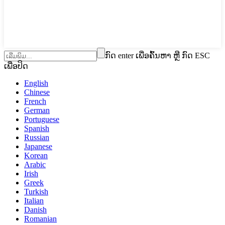
ກົດ enter ເພື່ອຄົ້ນຫາ ຫຼື ກົດ ESC
ເພື່ອປິດ
English
Chinese
French
German
Portuguese
Spanish
Russian
Japanese
Korean
Arabic
Irish
Greek
Turkish
Italian
Danish
Romanian