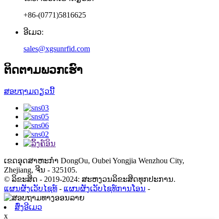
+86-(0771)5816625
ອີເມວ:
sales@xgsunrfid.com
ຕິດຕາມພວກເຮົາ
ສອບຖາມດຽວນີ້
ເຂດ​ອຸດ​ສາ​ຫະ​ກໍາ DongOu, Oubei Yongjia Wenzhou City,
Zhejiang, ຈີນ - 325105.
© ລິຂະສິດ - 2019-2024: ສະຫງວນລິຂະສິດທຸກປະການ.
ແຜນຜັງເວັບໄຊທ໌
-
ແຜນຜັງເວັບໄຊທ໌ການໂອນ
-
ສົ່ງອີເມວ
x