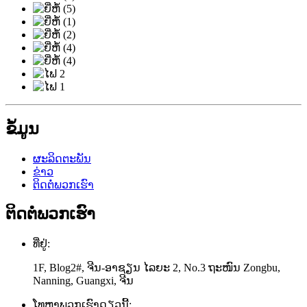
ຂໍ້ມູນ
ຜະລິດຕະພັນ
ຂ່າວ
ຕິດຕໍ່ພວກເຮົາ
ຕິດຕໍ່ພວກເຮົາ
ທີ່ຢູ່:
1F, Blog2#, ຈີນ-ອາຊຽນ ໄລຍະ 2, No.3 ຖະໜົນ Zongbu,
Nanning, Guangxi, ຈີນ
ໂທຫາພວກເຮົາດຽວນີ້: