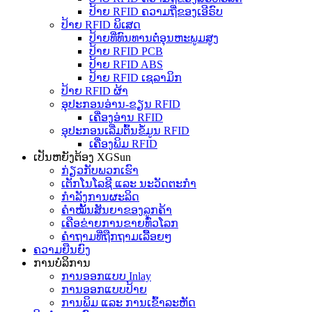
ປ້າຍ RFID ຄວາມຖີ່ຂອງເອີຣົບ
ປ້າຍ RFID ພິເສດ
ປ້າຍທີ່ທົນທານຕໍ່ອຸນຫະພູມສູງ
ປ້າຍ RFID PCB
ປ້າຍ RFID ABS
ປ້າຍ RFID ເຊລາມິກ
ປ້າຍ RFID ຜ້າ
ອຸປະກອນອ່ານ-ຂຽນ RFID
ເຄື່ອງອ່ານ RFID
ອຸປະກອນເລີ່ມຕົ້ນຂໍ້ມູນ RFID
ເຄື່ອງພິມ RFID
ເປັນຫຍັງຕ້ອງ XGSun
ກ່ຽວກັບພວກເຮົາ
ເຕັກໂນໂລຊີ ແລະ ນະວັດຕະກໍາ
ກຳລັງການຜະລິດ
ຄຳໝັ້ນສັນຍາຂອງລູກຄ້າ
ເຄືອຂ່າຍການຂາຍທົ່ວໂລກ
ຄຳຖາມທີ່ຖືກຖາມເລື້ອຍໆ
ຄວາມຍືນຍົງ
ການບໍລິການ
ການອອກແບບ Inlay
ການອອກແບບປ້າຍ
ການພິມ ແລະ ການເຂົ້າລະຫັດ