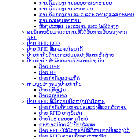
ການຄຸ້ມຄອງການລະບຸຍານພາຫະນະ
ການຄຸ້ມຄອງການຂາຍຍ່ອຍ
ການຄຸ້ມຄອງການແພດ ແລະ ການດູແລສຸຂະພາບ
ການຄວບຄຸມອາຫານ
ຫ້ອງສະໝຸດ, ເອກະສານ ແລະ ໄຟລ໌ຕ່າງໆ
ຜະລິດຕະພັນມາດຕະຖານທີ່ໄດ້ຮັບການຮັບຮອງຈາກ
ARC
ປ້າຍ RFID ECO
ປ້າຍ RFID ທີ່ສາມາດໂອນໄດ້
ປ້າຍກຳກັບຕ້ານການປອມແປງທີ່ແຕກຫັກງ່າຍ
ປ້າຍກຳກັບສຳລັບຄວາມຖີ່ທີ່ແຕກຕ່າງກັນ
ປ້າຍ UHF
ປ້າຍ HF
ປ້າຍກຳກັບຄວາມຖີ່ຄູ່
ຕາມຮູບຮ່າງຂອງປ້າຍກຳກັບ
ປ້າຍຊື່ສີ່ຫຼ່ຽມ
ປ້າຍແຖບຍາວ
ປ້າຍ RFID ທີ່ມີຄວາມຍືດຫຍຸ່ນໃນໂລຫະ
ປ້າຍກຳກັບຕ້ານການປອມແປງທີ່ແຕກຫັກງ່າຍ
ປ້າຍ RFID ບາງພິເສດ
ປ້າຍໂລຫະຂະໜາດໃຫຍ່
ຂະໜາດນ້ອຍເທິງປ້າຍໂລຫະ
ປ້າຍ RFID ໃສ່ໂລຫະທີ່ມີສີທີ່ສາມາດປັບແຕ່ງໄດ້
ປ້າຍ RFID ຄວາມຖີ່ຂອງສະຫະລັດ