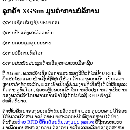
ລູກຄ້າ XGSun
ມູນຄ່າການບໍລິການ
◇
ການເຊື່ອມໂຍງຊັບພະຍາກອນ
◇
ການປັບແຕ່ງຜະລິດຕະພັນ
◇
ການຄວບຄຸມຄຸນນະພາບ
◇
ການບໍລິການທົ່ວໂລກ
◇
ການສະໜັບສະໜູນດ້ານວິຊາການແບບມືອາຊີບ
ທີ່ XGSun, ພວກເຮົາເຊື່ອໃນການສະໜອງວິທີແກ້ໄຂປ້າຍ RFID ທີ່
ທັນສະໄໝ ແລະ ໜ້າເຊື່ອຖືທີ່ສຸດໃຫ້ລູກຄ້າຂອງພວກເຮົາ. ເປັນເວລາ
ຫຼາຍກວ່າທົດສະວັດ, ພວກເຮົາເປັນຄູ່ຮ່ວມງານທີ່ເຊື່ອຖືໄດ້ໃຫ້ກັບທຸລະ
ກິດຕ່າງໆທົ່ວໂລກ, ຊ່ວຍເຫຼືອພວກເຂົາໃນການປັບປຸງການດຳເນີນງານ
ຂອງພວກເຂົາໂດຍຜ່ານການນຳໃຊ້ເຕັກໂນໂລຊີ RFID ຢ່າງມີ
ປະສິດທິພາບ.
ຄຳໝັ້ນສັນຍາຂອງພວກເຮົາຕໍ່ນະວັດຕະກໍາ ແລະ ຄຸນນະພາບໄດ້ຊ່ວຍ
ໃຫ້ພວກເຮົາສາມາດພັດທະນາຜະລິດຕະພັນທີ່ຫຼາກຫຼາຍໄດ້ຢ່າງ
ຄົບຖ້ວນ
ປ້າຍ RFID ທີ່ຕິດດ້ວຍຕົນເອງແບບ passive
ທີ່ຖືກອອກແບບ
ມາເພື່ອຕອບສະໜອງຄວາມຕ້ອງການທີ່ເປັນເອກະລັກຂອງອຸດສາຫະ