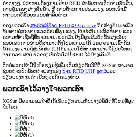
ກຳຕ່າງໆ. ບໍ່ວ່າທ່ານຕ້ອງການປ້າຍ RFID ສຳລັບການຕິດຕາມຊັບສິນ,
ການຄຸ້ມຄອງສາງສິນຄ້າ, ຫຼື ການຕ້ານການປອມແປງ, ພວກເຮົາມີ
ທາງອອກທີ່ສົມບູນແບບສຳລັບທ່ານ.
ຂອງພວກເຮົາ
ສະຕິກເກີປ້າຍ RFID ແບບ passive
ຖືກສ້າງຂຶ້ນມາເພື່ອ
ທົນທານຕໍ່ສະພາບແວດລ້ອມທີ່ຮຸນແຮງ, ຮັບປະກັນປະສິດທິພາບ ແລະ
ຄວາມໜ້າເຊື່ອຖືທີ່ຍາວນານ. ພວກມັນຍັງມີຄຸນສົມບັດຂັ້ນສູງເຊັ່ນ:
ຂອບເຂດການອ່ານທີ່ສາມາດຕັ້ງໂປຣແກຣມໄດ້ ແລະ ຄວາມເຂົ້າກັນ
ໄດ້ຂອງຄວາມຖີ່ສູງພິເສດ (UHF), ຊ່ວຍໃຫ້ທ່ານສາມາດໃຊ້ປະໂຫຍດ
ຈາກຄວາມສາມາດຂອງເທັກໂນໂລຢີ RFID ໄດ້ຢ່າງເຕັມທີ່.
ຕິດຕໍ່ພວກເຮົາມື້ນີ້ເພື່ອຮຽນຮູ້ເພີ່ມເຕີມກ່ຽວກັບວິທີທີ່ XGSun ສາມາດ
ຊ່ວຍທ່ານປົດລັອກທ່າແຮງຂອງ
ປ້າຍ RFID UHF gen2
ແລະ
ປ່ຽນແປງການດຳເນີນທຸລະກິດຂອງທ່ານ.
ພວກເຂົາໄວ້ວາງໃຈພວກເຮົາ
XGSun ມີຄວາມພູມໃຈທີ່ໄດ້ເຮັດວຽກຮ່ວມກັບບາງບໍລິສັດທີ່ໃຫຍ່ທີ່ສຸດ
ໃນໂລກ.