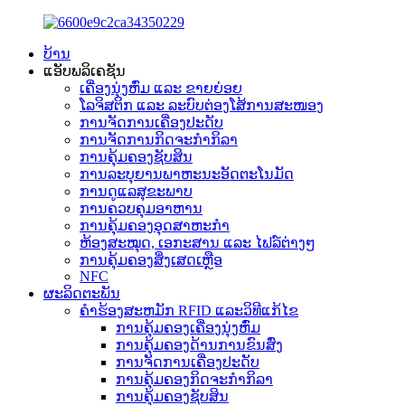
ບ້ານ
ແອັບພລິເຄຊັນ
ເຄື່ອງນຸ່ງຫົ່ມ ແລະ ຂາຍຍ່ອຍ
ໂລຈິສຕິກ ແລະ ລະບົບຕ່ອງໂສ້ການສະໜອງ
ການຈັດການເຄື່ອງປະດັບ
ການຈັດການກິດຈະກຳກິລາ
ການຄຸ້ມຄອງຊັບສິນ
ການລະບຸຍານພາຫະນະອັດຕະໂນມັດ
ການດູແລສຸຂະພາບ
ການຄວບຄຸມອາຫານ
ການຄຸ້ມຄອງອຸດສາຫະກໍາ
ຫ້ອງສະໝຸດ, ເອກະສານ ແລະ ໄຟລ໌ຕ່າງໆ
ການຄຸ້ມຄອງສິ່ງເສດເຫຼືອ
NFC
ຜະລິດຕະພັນ
ຄໍາຮ້ອງສະຫມັກ RFID ແລະວິທີແກ້ໄຂ
ການຄຸ້ມຄອງເຄື່ອງນຸ່ງຫົ່ມ
ການຄຸ້ມຄອງດ້ານການຂົນສົ່ງ
ການຈັດການເຄື່ອງປະດັບ
ການຄຸ້ມຄອງກິດຈະກໍາກິລາ
ການຄຸ້ມຄອງຊັບສິນ