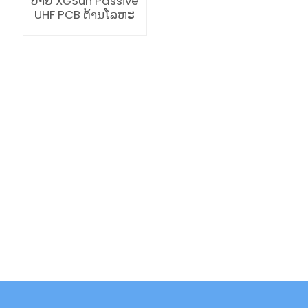
ປ້າຍ XGSun Passive
UHF PCB ຕ້ານໂລຫະ
ian
am