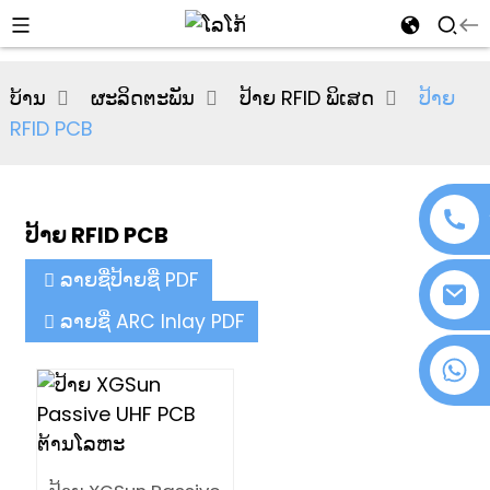
al
ບ້ານ
ຜະລິດຕະພັນ
ປ້າຍ RFID ພິເສດ
ປ້າຍ
se
RFID PCB
e
ປ້າຍ RFID PCB
an
ລາຍຊື່ປ້າຍຊື່ PDF
ລາຍຊື່ ARC Inlay PDF
+86 18076372139
n