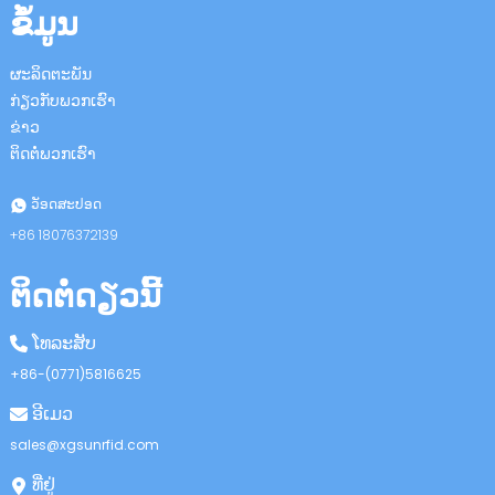
ຂໍ້ມູນ
ຜະລິດຕະພັນ
ກ່ຽວກັບພວກເຮົາ
ຂ່າວ
ຕິດຕໍ່ພວກເຮົາ
n
ວັອດສະປອດ
+86 18076372139
ຕິດຕໍ່ດຽວນີ້
se
ໂທລະສັບ
+86-(0771)5816625
ອີເມວ
ese
sales@xgsunrfid.com
ທີ່ຢູ່