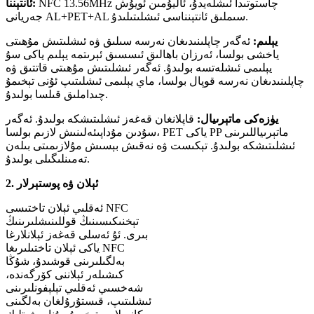
NFC 13.56MHz چاستوتىدا ئىشلەيدۇ، ئاليۇمىن ئويۇش
ئانتېننا:
جەريانى AL+PET+AL سىملىق ئانتېنناسى ئىشلىتىلىدۇ.
يېلىم:
ئەگەر چاپلىنىدىغان نەرسە سىلىق ۋە ئىشلىتىش مۇھىتى
ياخشى بولسا، ئەرزان باھالىق ئىسسىق ئېرىتمە يېلىم ياكى سۇ
يېلىمى ئىشلەتسە بولىدۇ. ئەگەر ئىشلىتىش مۇھىتى قاتتىق ۋە
چاپلىنىدىغان نەرسە قوپال بولسا، ماي يېلىمى ئىشلىتىپ ئۇنى تېخىمۇ
چىداملىق قىلسا بولىدۇ.
يۈزەكى ماتېرىيال:
قاپلانغان قەغەز ئىشلىتىشكە بولىدۇ. ئەگەر
سۇدىن مۇداپىئەلىنىش لازىم بولسا، PET ياكى PP ماتېرىياللىرىنى
ئىشلىتىشكە بولىدۇ. تېكىست ۋە نەقىش بېسىش مۇلازىمىتى بىلەن
تەمىنلىگىلى بولىدۇ.
2. ئېلان ۋە پوستېرلار
ئەقلىي ئېلان تاختىسى NFC
تېخنىكىسىنىڭ قوللىنىشلىرىنىڭ
بىرى. ئۇ ئەسلى قەغەز ئېلانلارغا
ياكى ئېلان تاختىلىرىغا NFC
بەلگىلىرىنى قوشىدۇ، شۇڭا
كىشىلەر ئېلاننى كۆرگەندە،
شەخسىي ئەقلىي تېلېفونلىرىنى
ئىشلىتىپ، قىستۇرۇلغان بەلگىنى