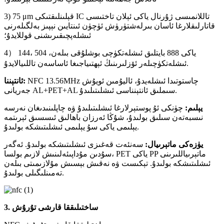
3) 75 μm قېلىنلىقتىكى IC تاللانمىسى ژۇرنال ياكى ئېلان تاختىسى
قاتارلىقلارغا ئاسان بىرلەشتۈرۈش ئۈچۈن ئىنتايىن نېپىز بەلگىلەرنى
ئىشلەپچىقىرىشنى قوللايدۇ؛
4） 144، 504 ياكى 888 بايتلىق ئىشلەتكۈچى بوشلۇقى بىلەن،
ئىشلەتكۈچىلەر ئۆزلىرىنىڭ ئېھتىياجىغا ئاساسەن تاللىيالايدۇ.
NFC 13.56MHz چاستوتىدا ئىشلەيدۇ، ئاليۇمىن ئويۇش
ئانتېننا:
جەريانى AL+PET+AL سىملىق ئانتېنناسى ئىشلىتىلىدۇ.
يېلىم:
چۈنكى ئۇ پوستېرلارغا ئىشلىتىلىدۇ ۋە چاپلىنىدىغان نەرسە
نىسبەتەن سىلىق بولىدۇ، شۇڭا ئەرزان باھالىق ئىسسىق ئېرىتمە
يېلىمى ياكى سۇ يېلىمى ئىشلىتىشكە بولىدۇ.
يۈزەكى ماتېرىيال:
سەنئەت قەغىزى ئىشلىتىشكە بولىدۇ. ئەگەر
سۇدىن مۇداپىئەلىنىش لازىم بولسا، PET ياكى PP ماتېرىياللىرىنى
ئىشلىتىشكە بولىدۇ. تېكىست ۋە نەقىش بېسىش مۇلازىمىتى بىلەن
تەمىنلىگىلى بولىدۇ.
3. ساختىلىققا قارشى تۇرۇش