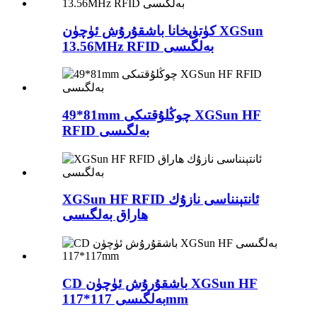
كۈتۈپخانا باشقۇرۇش ئۈچۈن XGSun
13.56MHz RFID بەلگىسى
49*81mm چوڭلۇقتىكى XGSun HF
RFID بەلگىسى
XGSun HF RFID ئانتېنناسى نازۇك
ھاراق بەلگىسى
CD باشقۇرۇش ئۈچۈن XGSun HF
بەلگىسى 117*117mm