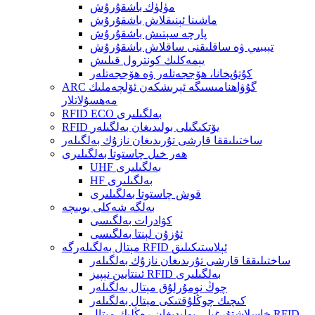
مۈلۈك باشقۇرۇش
ماشىنا ئېنىقلاش باشقۇرۇش
پارچە سېتىش باشقۇرۇش
تېببىي ۋە ساقلىقنى ساقلاش باشقۇرۇش
يېمەكلىك كونترول قىلىش
كۇتۇپخانا، ھۆججەتلەر ۋە ھۆججەتلەر
ARC گۇۋاھنامىسىگە ئېرىشكەن ئۆلچەملىك
مەھسۇلاتلار
RFID ECO بەلگىلىرى
RFID يۆتكىگىلى بولىدىغان بەلگىلەر
ساختىلىققا قارشى تۇرىدىغان نازۇك بەلگىلەر
ھەر خىل چاستوتا بەلگىلىرى
UHF بەلگىلىرى
HF بەلگىلىرى
قوش چاستوتا بەلگىلىرى
بەلگە شەكلى بويىچە
كۋادرات بەلگىسى
ئۇزۇن لېنتا بەلگىسى
مېتال بەلگىلەرگە RFID ئېلاستىكىلىق
ساختىلىققا قارشى تۇرىدىغان نازۇك بەلگىلەر
ئىنتايىن نېپىز RFID بەلگىلىرى
چوڭ نومۇرلۇق مېتال بەلگىلەر
كىچىك چوڭلۇقتىكى مېتال بەلگىلەر
خاسلاشتۇرغىلى بولىدىغان رەڭلىك مېتال RFID