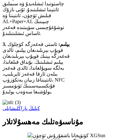
چاستوتىدا ئىشلەيدۇ ۋە سىملىق
ئانتېننا ئىشلىتىدۇ. ئۇنى نازۇك
قىلىش ئۈچۈن، ئانتېننا ۋە
AL+Paper+AL چىپىنىڭ
توشۇغۇچىسى سۈپىتىدە قەغەز
ئاساس ئىشلىتىلىدۇ.
3. يېلىم:
ئاستى قەغەزگە كۈچلۈك
قويۇپ بېرىلىدىغان يېلىم، ئالدى
قەغەزگە يېنىك قويۇپ بېرىلىدىغان
يېلىم ئىشلىتىڭ. بۇنداق قىلغاندا،
بەلگە سويۇلغاندا، ئالدى قەغەز
بىلەن ئارقا قەغەز ئايرىلىپ،
ئانتېنناغا زىيان يەتكۈزۈپ، NFC
فۇنكسىيەسىنىڭ ئۈنۈمسىز
بولۇشىغا سەۋەب بولىدۇ.
كېلىڭ پاراڭلىشايلى
مۇناسىۋەتلىك مەھسۇلاتلار