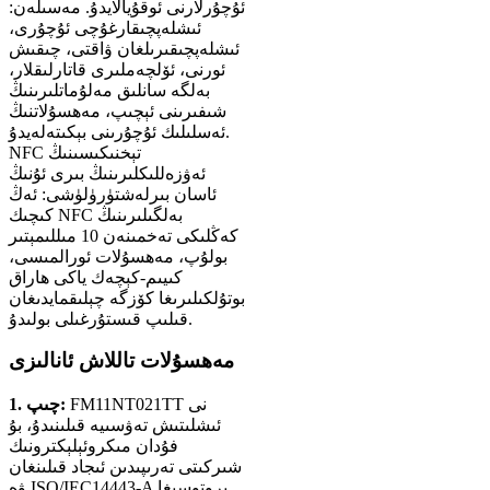
ئۇچۇرلارنى ئوقۇيالايدۇ. مەسىلەن:
ئىشلەپچىقارغۇچى ئۇچۇرى،
ئىشلەپچىقىرىلغان ۋاقتى، چىقىش
ئورنى، ئۆلچەملىرى قاتارلىقلار،
بەلگە سانلىق مەلۇماتلىرىنىڭ
شىفىرىنى ئېچىپ، مەھسۇلاتنىڭ
ئەسلىلىك ئۇچۇرىنى بېكىتەلەيدۇ.
NFC تېخنىكىسىنىڭ
ئەۋزەللىكلىرىنىڭ بىرى ئۇنىڭ
ئاسان بىرلەشتۈرۈلۈشى: ئەڭ
كىچىك NFC بەلگىلىرىنىڭ
كەڭلىكى تەخمىنەن 10 مىللىمېتىر
بولۇپ، مەھسۇلات ئورالمىسى،
كىيىم-كېچەك ياكى ھاراق
بوتۇلكىلىرىغا كۆزگە چېلىقمايدىغان
قىلىپ قىستۇرغىلى بولىدۇ.
مەھسۇلات تاللاش ئانالىزى
FM11NT021TT نى
1. چىپ:
ئىشلىتىش تەۋسىيە قىلىنىدۇ، بۇ
فۇدان مىكروئېلېكترونىك
شىركىتى تەرىپىدىن ئىجاد قىلىنغان
ۋە ISO/IEC14443-A پروتوسىغا