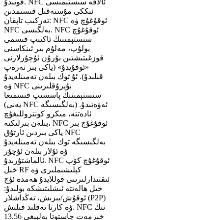
قويىدۇ. NFC ئالاقە سىستېمىسى
ئىككى مۇستەقىل قىسىمدىن
تەركىب تاپقان: NFC ئوقۇغۇچ ۋە
NFC بەلگىسى. NFC ئوقۇغۇچ
سىستېمىنىڭ ئاكتىپ قىسمى
بولۇپ، مەلۇم بىر ئىنكاسنى
قوزغىتىشتىن بۇرۇن ئۇچۇرلارنى
«ئوقۇيدۇ» (ياكى بىر تەرەپ
قىلىدۇ). ئۇ توك بىلەن تەمىنلەيدۇ
ۋە NFC بۇيرۇقلىرىنى
سىستېمىنىڭ پاسسىپ قىسمىغا
(يەنى NFC بەلگىسىگە) ئەۋەتىدۇ.
ئادەتتە، مىكرو كونتروللىغۇچ
بىلەن بىرلىكتە، NFC ئوقۇغۇچ بىر
ياكى بىردىن ئارتۇق NFC
بەلگىسىگە توك بىلەن تەمىنلەيدۇ
ۋە ئۇلار بىلەن ئۇچۇر
ئالماشتۇرىدۇ. NFC ئوقۇغۇچ كۆپ
خىل RF كېلىشىملىرى ۋە
ئىقتىدارلىرىنى قوللايدۇ ھەمدە ئۈچ
خىل ھالەتتە ئىشلىتىشكە بولىدۇ:
ئوقۇش/يېزىش، تەڭداشلار (P2P)
ۋە كارتا تەقلىد قىلىش. NFC نىڭ
خىزمەت چاستوتا بەلبېغى 13.56