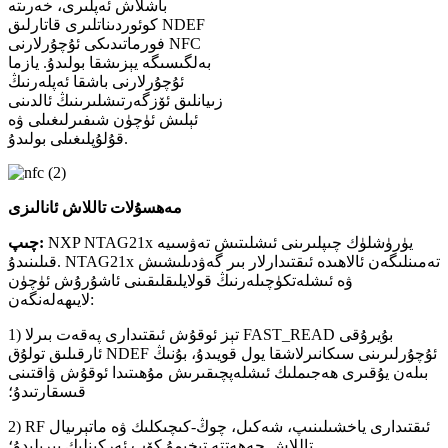
باشلاش ئەپلىرى، خەرىتە
كوئوردىناتلىرى قاتارلىق NDEF
فورماتىدىكى ئۇچۇرلارنى NFC
بەلگىسىگە يېزىشقا بولىدۇ. يازما
ئۇچۇرلارنى باشقا ئەپلەرنىڭ
زىيانلىق ئۆزگەرتىشلىرىنىڭ ئالدىنى
ئېلىش ئۈچۈن شىفىرلىغىلى ۋە
قۇلۇپلىغىلى بولىدۇ.
مەھسۇلات تاللاش ئانالىزى
NXP NTAG21x يۈرۈشلۈك چىپلىرىنى ئىشلىتىش تەۋسىيە
چىپ:
قىلىنىدۇ. NTAG21x تەمىنلىگەن ئالاھىدە ئىقتىدارلار بىر گەۋدىلىشىش
ۋە ئىشلەتكۈچىلەرنىڭ قولايلىقلىقىنى ئاشۇرۇش ئۈچۈن
لايىھەلەنگەن:
1) تېز ئوقۇش ئىقتىدارى پەقەت بىرلا FAST_READ بۇيرۇقى
ئارقىلىق تولۇق NDEF ئۇچۇرلىرىنى سىكانىرلاشقا يول قويىدۇ، بۇنىڭ
بىلەن يۇقىرى ھەجىملىك ​​ئىشلەپچىقىرىش مۇھىتىدا ئوقۇش ۋاقتىنى
قىسقارتىدۇ؛
2) RF ئىقتىدارى ياخشىلىنىپ، شەكىل، چوڭ-كىچىكلىك ۋە ماتېرىيال
تاللاش جەھەتتە تېخىمۇ كۆپ ئەركىنلىك بېرىلىدۇ؛