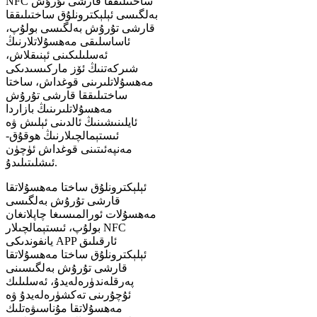
NFC ساختىلىققا قارشى تۇرۇش
بەلگىسى ئېلېكترونلۇق ساختىلىققا
قارشى تۇرۇش بەلگىسى بولۇپ،
ئاساسلىقى مەھسۇلاتلارنىڭ
ئەسلىلىكىنى ئېنىقلاش،
شىركەتنىڭ ئۆز ماركىسىدىكى
مەھسۇلاتلىرىنى قوغداش، ساختا
ساختىلىققا قارشى تۇرۇش
مەھسۇلاتلىرىنىڭ بازاردا
ئايلىنىشىنىڭ ئالدىنى ئېلىش ۋە
ئىستېمالچىلارنىڭ ھوقۇق-
مەنپەئىتىنى قوغداش ئۈچۈن
ئىشلىتىلىدۇ.
ئېلېكترونلۇق ساختا مەھسۇلاتقا
قارشى تۇرۇش بەلگىسى
مەھسۇلات ئورالمىسىغا چاپلانغان
بولۇپ، ئىستېمالچىلار NFC
يانفوندىكى APP ئارقىلىق
ئېلېكترونلۇق ساختا مەھسۇلاتقا
قارشى تۇرۇش بەلگىسىنى
پەرقلەندۈرەلەيدۇ، ئەسلىلىك
ئۇچۇرىنى تەكشۈرەلەيدۇ ۋە
مەھسۇلاتقا مۇناسىۋەتلىك