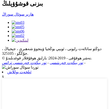
بىزنى قوشۇۋېلىڭ
ھازىر سوئال سوراڭ
دوڭئو سانائەت رايونى ، ئوبېي يوڭجيا ۋېنجوۋ شەھىرى ، جېجياڭ ،
جۇڭگو - 325105.
© نەشر ھوقۇقى - 2019-2024: بارلىق ھوقۇقلار قوغدىلىدۇ.
-
تور بېكەت خەرىتىسى
-
تور بېكەت خەرىتىسى ترانس
ئېلخەت يوللاش
x