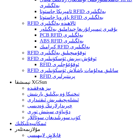
بەلگىلىرى
ئامېرىكا چاستوتا RFID بەلگىلىرى
ياۋروپا چاستوتا RFID بەلگىلىرى
RFID ئالاھىدە بەلگىلىرى
يۇقىرى تېمپېراتۇرىغا چىداملىق بەلگىلەر
PCB RFID بەلگىلىرى
ABS RFID بەلگىلىرى
كېرامىك RFID بەلگىلىرى
RFID توقۇمىچىلىق بەلگىلىرى
RFID ئوقۇش-يېزىش ئۈسكۈنىلىرى
RFID ئوقۇغۇچلىرى
RFID سانلىق مەلۇمات باشلاش ئۈسكۈنىلىرى
RFID پرىنتېرلىرى
نېمىشقا XGSun
بىز ھەققىدە
تېخنىكا ۋە يېڭىلىق يارىتىش
ئىشلەپچىقىرىش ئىقتىدارى
خېرىدارلارنىڭ ۋەدىسى
دۇنياۋى سېتىش تورى
كۆپ سورىلىدىغان سوئاللار
ئىمكانىيەتلىكلىك
مۇلازىمەتلەر
قاپلاش لايىھىسى