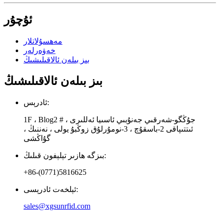
ئۇچۇر
مەھسۇلاتلار
خەۋەرلەر
بىز بىلەن ئالاقىلىشىڭ
بىز بىلەن ئالاقىلىشىڭ
ئادرېس:
1F ، Blog2 # ، جۇڭگو-شەرقىي جەنۇبىي ئاسىيا ئەللىرى
ئىتتىپاقى 2-باسقۇچ ، 3-نومۇرلۇق زوڭبۇ يولى ، نەننىڭ ،
گۇاڭشى
بىزگە ھازىر تېلېفون قىلىڭ:
+86-(0771)5816625
ئېلخەت ئادرېسى:
sales@xgsunrfid.com