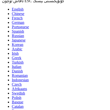
تاقاش ئۈچۈن ESC كۇنۇپكىسىنى بېسىڭ
English
Chinese
French
German
Portuguese
Spanish
Russian
Japanese
Korean
Arabic
Irish
Greek
Turkish
Italian
Danish
Romanian
Indonesian
Czech
Afrikaans
Swedish
Polish
Basque
Catalan