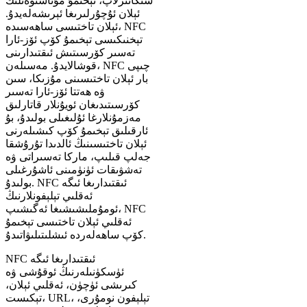
سىكانىرلاپ، تېخىمۇ مۇناسىۋەتلىك
ئېلان ئۇچۇرلىرىغا ئېرىشەلەيدۇ.
ئېلان تاختىسى ساھەسىدە، NFC
تېخنىكىسى تېخىمۇ كۆپ ئۆز-ئارا
تەسىر كۆرسىتىش ئىقتىدارىنى
قوشالايدۇ. مەسىلەن، NFC چىپى
بار ئېلان تاختىسىنى مۇزىكا، سىن
ۋە ھەتتا ئۆز-ئارا تەسىر
كۆرسىتىدىغان ئويۇنلار قاتارلىق
مەزمۇنلارغا ئۇلىغىلى بولىدۇ، بۇ
ئارقىلىق تېخىمۇ كۆپ كىشىلەرنى
ئېلان تاختىسىنىڭ ئالدىدا تۇرۇشقا
جەلپ قىلىپ، ماركا تەسىراتى ۋە
تەشۋىقات ئۈنۈمىنى ئاشۇرغىلى
بولىدۇ. NFC ئىقتىدارىغا ئىگە
ئەقلىي تېلېفونلارنىڭ
ئومۇملىشىشىغا ئەگىشىپ، NFC
ئەقلىي ئېلان تاختىسى تېخىمۇ
كۆپ ساھەلەردە ئىشلىتىلىۋاتىدۇ.
NFC ئىقتىدارىغا ئىگە
ئۈسكۈنىلەرنىڭ ئوقۇشى ۋە
كىرىشى ئۈچۈن، ئەقلىي ئېلان،
تېكىست، URL، تېلېفون نومۇرى،