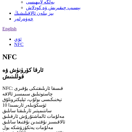
بەلگە لايىھىسى
بېسىپ چىقىرىش ۋە كودلاش
بىز بىلەن ئالاقىلىشىڭ
خەۋەرلەر
English
ئۆي
NFC
NFC
ئارقا كۆرۈنۈش ۋە
قوللىنىش
NFC: قىسقا ئارىلىقتىكى يۇقىرى
چاستوتىلىق سىمسىز ئالاقە
تېخنىكىسى بولۇپ، ئېلېكترونلۇق
ئۈسكۈنىلەر ئارىسىدا 10
سانتىمېتىر ئارىلىقتا سانلىق
مەلۇمات ئالماشتۇرۇش ئارقىلىق
ئالاقىسىز نۇقتىدىن نۇقتىغا سانلىق
مەلۇمات يەتكۈزۈشكە يول