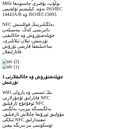
MHz بولۇپ، يۇقىرى چاستوتىغا
تەۋە، كېلىشىم ئۆلچىمى ISO/IEC
14443A/B ۋە ISO/IEC15693.
NFC بەلگىلىرىنىڭ قوللىنىش
دائىرىسى كەڭ، مەسىلەن
جۈپلەشتۈرۈش ۋە خاتالىقنى
تۈزىتىش، ئېلان ئېلانلىرى،
ساختىلىققا قارشى تۇرۇش
قاتارلىقلار.
جۈپلەشتۈرۈش ۋە خاتالىقلارنى
1.
تۈزىتىش
WiFi نىڭ ئىسمى ۋە پارولى
قاتارلىق ئۇچۇرلارنى NFC
ئوقۇغۇچ ئارقىلىق NFC
بەلگىسىگە يېزىپ، بەلگىنى
مۇۋاپىق ئورۇنغا چاپلاش ئارقىلىق،
ئىككى NFC ئىقتىدارلىق
ئۈسكۈنىنى بىر-بىرىگە يېقىن