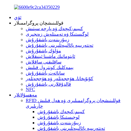
ئۆي
قوللىنىشچان پروگراممىلار
كىيىم-كېچەك ۋە پارچە سېتىش
لوگىستىكا ۋە تەمىنلەش زەنجىرى
زىبۇزىننەت باشقۇرۇش
تەنتەربىيە پائالىيەتلىرىنى باشقۇرۇش
مۈلۈك باشقۇرۇش
ئاپتوماتىك ماشىنا ئېنىقلاش
ساقلىقنى ساقلاش
يېمەكلىك كونترول قىلىش
سانائەت باشقۇرۇش
كۇتۇپخانا، ھۆججەتلەر ۋە ھۆججەتلەر
قالدۇقلارنى باشقۇرۇش
NFC
مەھسۇلاتلار
RFID قوللىنىشچان پروگراممىلىرى ۋە ھەل قىلىش
چارىلىرى
كىيىم-كېچەك باشقۇرۇش
لوجىستىكا باشقۇرۇش
زىبۇزىننەت باشقۇرۇش
تەنتەربىيە پائالىيەتلىرىنى باشقۇرۇش