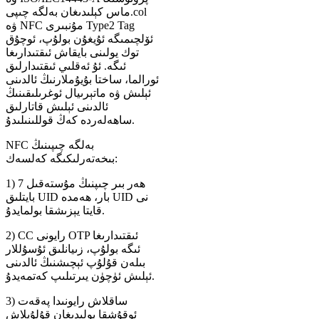
col
ماس كېلىدىغان بەلگە چىپى.
ۋە NFC مۇنبىرى Type2 Tag
ئۆلچىمىگە ئۇيغۇن بولۇپ، ئوچۇق
توك يولىنى بايقاش ئىقتىدارىغا
ئىگە. ئۇ ئەقلىي ئىقتىدارلىق
ئورالما، ساختا بۇيۇملارنىڭ ئالدىنى
ئېلىش ۋە ماتېرىيال ئوغرىلىقىنىڭ
ئالدىنى ئېلىش قاتارلىق
ساھەلەردە كەڭ قوللىنىلىدۇ.
NFC بەلگە چىپىنىڭ
بىخەتەرلىكىگە كەلسەك:
1) ھەر بىر چىپنىڭ مۇستەقىل 7
بايتلىق UID بار، ھەمدە UID نى
قايتا يېزىشقا بولمايدۇ.
2) CC رايونى OTP ئىقتىدارىغا
ئىگە بولۇپ، زىيانلىق ئۇسۇللار
بىلەن قۇلۇپ ئېچىشنىڭ ئالدىنى
ئېلىش ئۈچۈن يىرتىلىپ كەتمەيدۇ.
3) ساقلاش رايونىدا پەقەت
ئوقۇشقا بولىدىغان قۇلۇپلاش