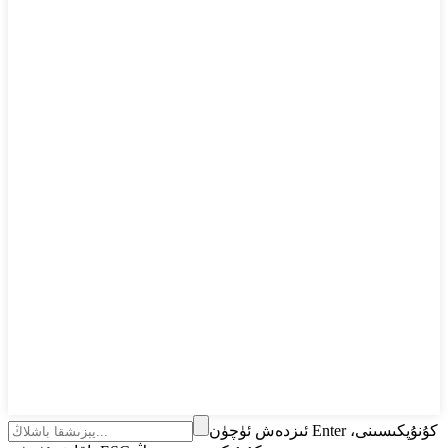
ئىزدەش ئۈچۈن Enter كۇنۇپكىسىنى،