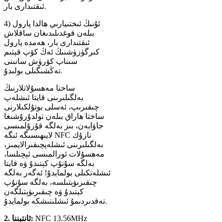
ئىقتىدارى بار.
4) ئۇنىڭ ئىختىيارىي ھالدا پارول
بىلەن قوغدىلىدىغان ساقلاش
ئىقتىدارى بار، ھەمدە پارول
كىرگۈزۈشنىڭ ئەڭ كۆپ قېتىم
سىناپ كۆرۈش سانىنى
تەڭشىگىلى بولىدۇ.
ساختا مەھسۇلاتلارنىڭ
بەلگىلىرىنى قايتا ئىشلەپ
چىقىرىپ، ئەسلى بوتۇلكىلارنى
ساختا ھاراق بىلەن تولدۇرۇشىغا
جاۋابەن، بىز بەلگە قۇرۇلمىسى
لايىھىسىگە ئىگە NFC نازۇك
بەلگىلىرىنى ئىشلەپچىقىرالايمىز،
مەھسۇلات ئورالمىسى ئېچىلسا،
بەلگە سۇنۇپ كېتىدۇ ۋە قايتا
ئىشلەتكىلى بولمايدۇ! ئەگەر بەلگە
چىقىرىۋېتىلسە، بەلگە سۇنۇپ
كېتىدۇ ۋە چىقىرىۋېتىلگەن
تەقدىردىمۇ ئىشلىتىشكە بولمايدۇ.
NFC 13.56MHz
2. ئانتېننا: