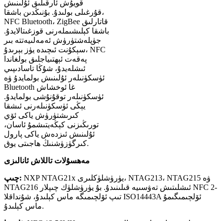
قويۇش ئارقىلىق ئۇلىنىش
قۇرغىلى بولىدۇ. بۇنىڭدىن باشقا،
NFC Bluetooth، ZigBee قاتارلىق
باشقا كېلىشىملەرنى قوزغىتالايدۇ.
جۈپلەشتۈرۈش ئەمەلىيەتتە بىر
سېكۇنت ئىچىدە يۈز بېرىدۇ، NFC
پەقەت ئېھتىياجلىق بولغاندا
ئىشلەيدۇ، شۇڭا تاسادىپىي
ئۈسكۈنىلەر ئۇلىنىش بولمايدۇ ۋە
Bluetooth غا ئوخشاش
ئۈسكۈنىلەر توقۇنۇشى بولمايدۇ.
يېڭى ئۈسكۈنىلەرنى ئىشقا
كىرىشتۈرۈش ياكى ئۆي
تورىڭىزنى كېڭەيتىشمۇ ئاسان،
ئۇلىنىش ئىزدەش ياكى پارول
كىرگۈزۈشنىڭ ھاجىتى يوق.
مەھسۇلات تاللاش ئانالىزى
NXP NTAG21x يۈرۈشلۈكلىرى، NTAG213، NTAG215 ۋە
چىپ:
NTAG216 ئىشلىتىش تەۋسىيە قىلىنىدۇ. بۇ يۈرۈشلۈك چىپلار NFC 2-
تىپ ئۆلچىمىگە ماس كېلىدۇ، شۇنداقلا ISO14443A ئۆلچىمىگىمۇ
ماس كېلىدۇ.