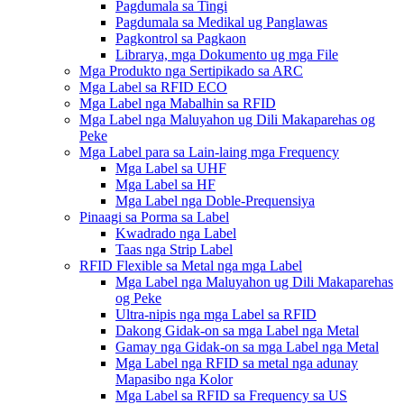
Pagdumala sa Tingi
Pagdumala sa Medikal ug Panglawas
Pagkontrol sa Pagkaon
Librarya, mga Dokumento ug mga File
Mga Produkto nga Sertipikado sa ARC
Mga Label sa RFID ECO
Mga Label nga Mabalhin sa RFID
Mga Label nga Maluyahon ug Dili Makaparehas og
Peke
Mga Label para sa Lain-laing mga Frequency
Mga Label sa UHF
Mga Label sa HF
Mga Label nga Doble-Prequensiya
Pinaagi sa Porma sa Label
Kwadrado nga Label
Taas nga Strip Label
RFID Flexible sa Metal nga mga Label
Mga Label nga Maluyahon ug Dili Makaparehas
og Peke
Ultra-nipis nga mga Label sa RFID
Dakong Gidak-on sa mga Label nga Metal
Gamay nga Gidak-on sa mga Label nga Metal
Mga Label nga RFID sa metal nga adunay
Mapasibo nga Kolor
Mga Label sa RFID sa Frequency sa US