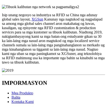
Isip unang negosyo sa industriya sa RFID sa China nga adunay
global sales layout,
XGSun
Kanunay nga nagtukod ug nagpalapad
sa among mga global sales channel aron makahatag og luwas,
kasaligan, ug episyente nga RFID customization & production
services para sa mga kustomer sa tibuok kalibutan. Niadtong 2019,
nakigtambayayong kami sa mga batan-ong estudyante gikan sa 30
ka lain-laing mga nasud aron magtukod og mga localized service
channels sumala sa lain-laing mga panginahanglanon sa merkado ug
mga kinahanglanon sa tiggamit sa lain-laing mga nasud. Nagtuo
kami nga uban sa mga paningkamot sa XGSuner, ang teknolohiya
sa RFID mahimong usa ka importante nga bahin sa kinabuhi sa mga
tawo sa tibuok kalibutan.
IMPORMASYON
Mga Produkto
Balita
Kontaka Kami