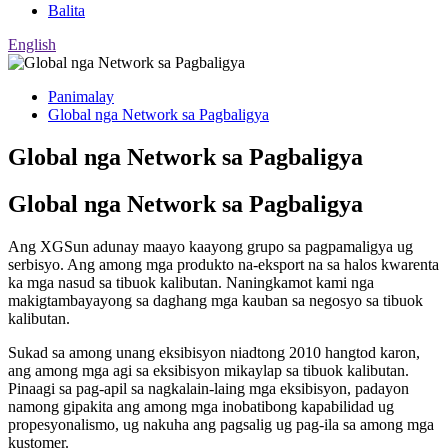
Balita
English
Panimalay
Global nga Network sa Pagbaligya
Global nga Network sa Pagbaligya
Global nga Network sa Pagbaligya
Ang XGSun adunay maayo kaayong grupo sa pagpamaligya ug
serbisyo. Ang among mga produkto na-eksport na sa halos kwarenta
ka mga nasud sa tibuok kalibutan. Naningkamot kami nga
makigtambayayong sa daghang mga kauban sa negosyo sa tibuok
kalibutan.
Sukad sa among unang eksibisyon niadtong 2010 hangtod karon,
ang among mga agi sa eksibisyon mikaylap sa tibuok kalibutan.
Pinaagi sa pag-apil sa nagkalain-laing mga eksibisyon, padayon
namong gipakita ang among mga inobatibong kapabilidad ug
propesyonalismo, ug nakuha ang pagsalig ug pag-ila sa among mga
kustomer.