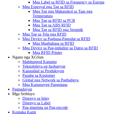
Mga Label sa RFID sa Frequency sa Europa
Mga Espesyal nga Tag sa RFID
Mga Tag nga Makasukol sa Taas nga
Temperatura
Mga Tag sa RFID sa PCB
Mga Tag sa ABS RFID
Mga Tag sa RFID nga Seramik
Mga Tag sa Tela nga RFID
Mga Device sa Pagbasa-Pagsulat sa RFID
Mga Magbabasa sa RFID
Mga Device sa Pag-initialize sa Datos sa RFID
Mga RFID Printer
Ngano nga XGSun
Mahitungod Kanamo
Teknolohiya ug Inobasyon
Kapasidad sa Produksyon
Pasalig sa Kustomer
Global nga Network sa Pagbaligya
Mga Kanunayng Pangutana
Pagpadayon
Mga Serbisyo
Disenyo sa Inlay
Disenyo sa Label
Pag-imprinta ug Pag-encode
Kontaka Kami