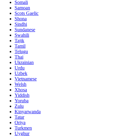
Somali
Samoan
Scots Gaelic
Shona
Sindhi
Sundanese
Swahili
Tajik
Tamil
Telugu
Thai
Ukrainian
Urdu
Uzbek
Vietnamese
Welsh
Xhosa
Yiddish
Yoruba
Zulu
Kinyarwanda
Tatar
Oriya
Turkmen
Uyghur