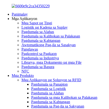
Panimalay
Mga Aplikasyon
Mga Sapot ug Tingi
Logistik ug Kadena sa Suplay
Pagdumala sa Alahas
Pagdumala sa Kalihokan sa Palakasan
Pagdumala sa Kabtangan
Awtomatikong Pag-ila sa Sasakyan
Panglawas
Pagkontrol sa Pagkaon
Pagdumala sa Industriya
Librarya, mga Dokumento ug mga File
Pagdumala sa Basura
NFC
Mga Produkto
Mga Aplikasyon ug Solusyon sa RFID
Pagdumala sa Panapton
Pagdumala sa Logistik
Pagdumala sa Alahas
Pagdumala sa mga Kalihokan sa Palakasan
Pagdumala sa Kabtangan
Pagdumala sa Pag-ila sa Sakyanan