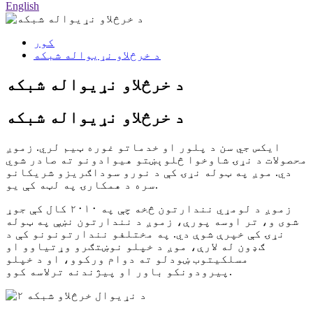
English
کور
د خرڅلاو نړیواله شبکه
د خرڅلاو نړیواله شبکه
د خرڅلاو نړیواله شبکه
ایکس جي سن د پلور او خدماتو غوره ټیم لري. زموږ
محصولات د نړۍ شاوخوا څلوېښتو هیوادونو ته صادر شوي
دي. موږ په ټوله نړۍ کې د نورو سوداګریزو شریکانو
سره د همکارۍ په لټه کې یو.
زموږ د لومړي نندارتون څخه چې په ۲۰۱۰ کال کې جوړ
شوی و، تر اوسه پورې، زموږ د نندارتون نښې په ټوله
نړۍ کې خپرې شوې دي. په مختلفو نندارتونونو کې د
ګډون له لارې، موږ د خپلو نوښتګرو وړتیاوو او
مسلکیتوب ښودلو ته دوام ورکوو، او د خپلو
پیرودونکو باور او پیژندنه ترلاسه کوو.