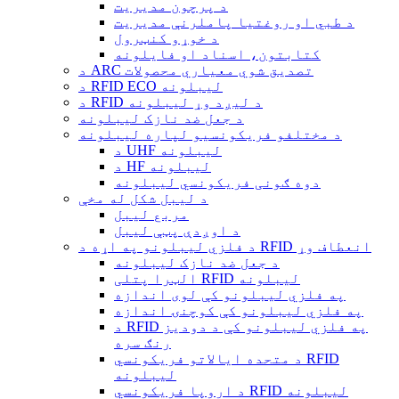
د پرچون مدیریت
د طبي او روغتیا پاملرنې مدیریت
د خوړو کنټرول
کتابتون، اسناد او فایلونه
د ARC تصدیق شوي معیاري محصولات
د RFID ECO لیبلونه
د RFID د لیږد وړ لیبلونه
د جعل ضد نازک لیبلونه
د مختلفو فریکونسیو لپاره لیبلونه
د UHF لیبلونه
د HF لیبلونه
دوه ګونی فریکونسي لیبلونه
د لیبل شکل له مخې
مربع لیبل
د اوږدې پټې لیبل
د فلزي لیبلونو په اړه د RFID انعطاف وړ
د جعل ضد نازک لیبلونه
الټرا پتلی RFID لیبلونه
په فلزي لیبلونو کې لوی اندازه
په فلزي لیبلونو کې کوچنۍ اندازه
د RFID په فلزي لیبلونو کې د دودیز
رنګ سره
د متحده ایالاتو فریکونسي RFID
لیبلونه
د اروپا فریکونسي RFID لیبلونه