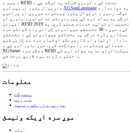
د چین د RFID صنعت کې د لومړي شرکت په توګه چې د
په دوامداره
XGSunLanguage
نړیوال پلور ترتیب لري،
توګه زموږ د نړیوال پلور چینلونه جوړوي او پراخوي
ترڅو په ټوله نړۍ کې پیرودونکو ته خوندي، باوري او
اغیزمن RFID تخصیص او تولید خدمات چمتو کړي. په 2019
کې، موږ د 30 مختلفو هیوادونو ځوانو زده کونکو سره
همکاري وکړه ترڅو په مختلفو هیوادونو کې د مختلفو
بازار اړتیاو او کاروونکو اړتیاو سره سم ځایی شوي
خدماتي چینلونه رامینځته کړو. موږ باور لرو چې د
XGSuner هڅو سره، RFID ټیکنالوژي به په ټوله نړۍ کې
د خلکو د ژوند یوه لازمي برخه شي.
معلومات
محصولات
خبرونه
موږ سره اړیکه ونیسئ
موږ سره اړیکه ونیسئ
پته: