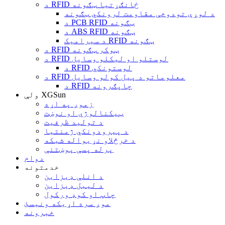
د RFID ځانګړتیا ټګونه
د لوړې تودوخې مقاومت لرونکي ټګونه
د PCB RFID ټګونه
د ABS RFID ټګونه
د سیرامیک RFID ټګونه
د RFID ټوکر ټګونه
د RFID لوستلو او لیکلو وسایل
د RFID لوستونکي
د RFID معلوماتو د پیل کولو وسایل
د RFID چاپګرونه
ولې XGSun
زموږ په اړه
ټیکنالوژي او نوښت
د تولید ظرفیت
د پیرودونکي ژمنتیا
د خرڅلاو نړیواله شبکه
پرله پسې پوښتنې
دوام
خدمتونه
د انلې ډیزاین
د لیبل ډیزاین
چاپ او کوډ ورکول
موږ سره اړیکه ونیسئ
خبرونه