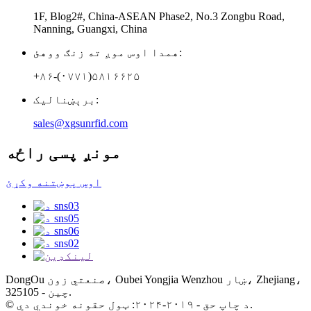
1F, Blog2#, China-ASEAN Phase2, No.3 Zongbu Road,
Nanning, Guangxi, China
همدا اوس موږ ته زنګ ووهئ:
+۸۶-(۰۷۷۱)۵۸۱۶۶۲۵
برېښنالیک:
sales@xgsunrfid.com
مونږ پسی راځه
اوس پوښتنه وکړئ
DongOu صنعتي زون، Oubei Yongjia Wenzhou ښار، Zhejiang،
چین - 325105.
© د چاپ حق - ۲۰۱۹-۲۰۲۴: ټول حقونه خوندي دي.