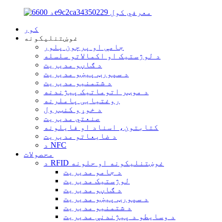
کور
غوښتنلیکونه
جامې او پرچون پلور
د لوژستیک او اکمالاتو سلسله
د ګاڼو مدیریت
د سپورټ پیښو مدیریت
د شتمنیو مدیریت
د موټر اتوماتیک پیژندنه
روغتیایی پاملرنه
د خوړو کنټرول
صنعتي مدیریت
کتابتون، اسناد او فایلونه
د ضایعاتو مدیریت
د NFC
محصولات
د RFID غوښتنلیکونه او حلونه
د جامو مدیریت
لوژستیک مدیریت
د ګاڼو مدیریت
د سپورټ پیښو مدیریت
د شتمنیو مدیریت
د وسایطو د پیژندنې مدیریت