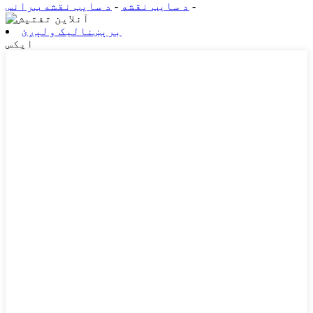
-
د سایټ نقشه
-
د سایټ نقشه ټرانس
برېښنالیک ولېږئ
ایکس