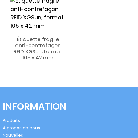
Étiquette fragile
anti-contrefaçon
RFID XGSun, format
n
105 x 42 mm
se
INFORMATION
ese
Produits
À propos de nous
Nouvelles