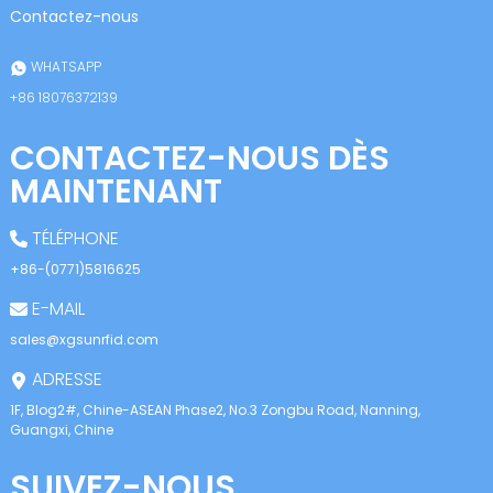
anda
Contactez-nous
WHATSAPP
+86 18076372139
CONTACTEZ-NOUS DÈS
MAINTENANT
TÉLÉPHONE
+86-(0771)5816625
E-MAIL
sales@xgsunrfid.com
ADRESSE
1F, Blog2#, Chine-ASEAN Phase2, No.3 Zongbu Road, Nanning,
Guangxi, Chine
SUIVEZ-NOUS