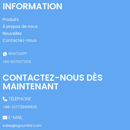
INFORMATION
Produits
À propos de nous
Nouvelles
Contactez-nous
n
WHATSAPP
+86 18076372139
CONTACTEZ-NOUS DÈS
se
MAINTENANT
TÉLÉPHONE
+86-(0771)5816625
ese
E-MAIL
sales@xgsunrfid.com