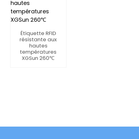
Étiquette RFID
résistante aux
hautes
températures
XGSun 260℃
ian
am