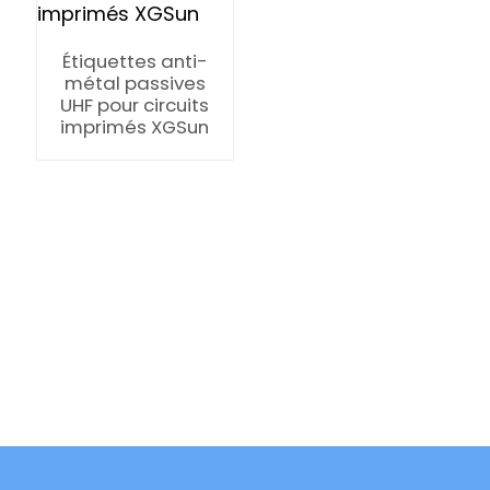
Étiquettes anti-
métal passives
UHF pour circuits
imprimés XGSun
ian
am