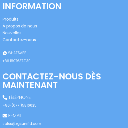
INFORMATION
Produits
À propos de nous
Nouvelles
Contactez-nous
n
WHATSAPP
+86 18076372139
CONTACTEZ-NOUS DÈS
se
MAINTENANT
TÉLÉPHONE
+86-(0771)5816625
ese
E-MAIL
sales@xgsunrfid.com