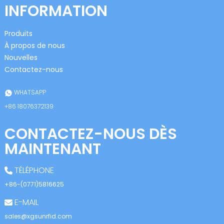
INFORMATION
Produits
À propos de nous
Nouvelles
Contactez-nous
n
WHATSAPP
+86 18076372139
CONTACTEZ-NOUS DÈS
se
MAINTENANT
TÉLÉPHONE
+86-(0771)5816625
ese
E-MAIL
sales@xgsunrfid.com