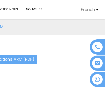
French
CTEZ-NOUS
NOUVELLES
3M
tations ARC (PDF)
+86 18076372139