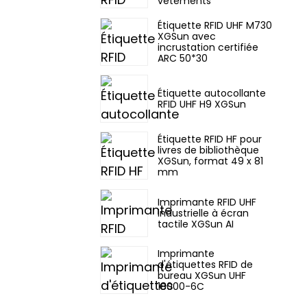
vêtements
Étiquette RFID UHF M730
XGSun avec
incrustation certifiée
ARC 50*30
Étiquette autocollante
RFID UHF H9 XGSun
Étiquette RFID HF pour
livres de bibliothèque
XGSun, format 49 x 81
mm
Imprimante RFID UHF
industrielle à écran
tactile XGSun AI
Imprimante
d'étiquettes RFID de
bureau XGSun UHF
18000-6C