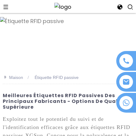
an
>>
Maison
Étiquette RFID passive
Meilleures Étiquettes RFID Passives Des
Principaux Fabricants - Options De Qualité
+86 18076372139
Supérieure
Exploitez tout le potentiel du suivi et de
l'identification efficaces grâce aux étiquettes RFID
passives XGSun. Conçue pour la polyvalence et la