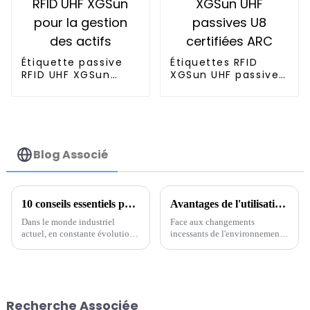
Étiquette passive
Étiquettes RFID
RFID UHF XGSun
XGSun UHF passives
pour la gestion des
U8 certifiées ARC
actifs
Blog Associé
10 conseils essentiels pour des techniques efficaces de suivi de la localisation des étiquettes RFID
Avantages de l'utilisation du marquage RFID pour les chaînes d'approvisionnement mondiales
Dans le monde industriel
Face aux changements
actuel, en constante évolution,
incessants de l'environnement
le suivi des étiquettes RFID est
actuel qui façonnent les
devenu un élément essentiel de
chaînes d'approvisionnement
la gestion efficace des chaînes
mondiales, l'efficacité et la
d'approvisionnement. En effet,
précision sont essentielles pour
si
toute organisation.
Recherche Associée