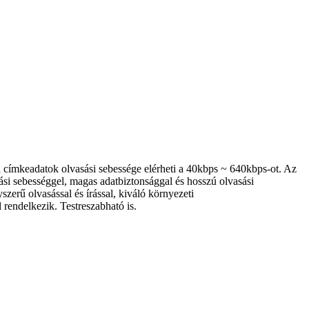
címkeadatok olvasási sebessége elérheti a 40kbps ~ 640kbps-ot. Az
ási sebességgel, magas adatbiztonsággal és hosszú olvasási
erű olvasással és írással, kiváló környezeti
rendelkezik. Testreszabható is.