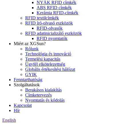
NYÁK RFID címkék
ABS RFID címkék
Kerámia RFID-címkék
RFID textilcímkék
RFID író-olvasó eszközök
RFID-olvasók
RFID adatinicializáló eszközök
RFID nyomtatók
Miért az XGSun?
Rólunk
Technológia és innováció
Termelési kapacitás
Ügyfél elkötelezettség
Globális értékesítési hálózat
GYIK
Fenntarthatóság
Szolgáltatások
Berakásos kialakítás
Címketervezés
Nyomtatás és kódolás
Kapcsolat
Hír
English