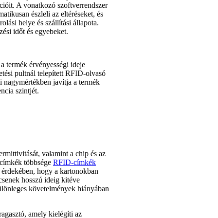
cióit. A vonatkozó szoftverrendszer
atikusan észleli az eltéréseket, és
lási helye és szállítási állapota.
zési időt és egyebeket.
a termék érvényességi ideje
tési pultnál telepített RFID-olvasó
i nagymértékben javítja a termék
cia szintjét.
mittivitását, valamint a chip és az
lt címkék többsége
RFID-címkék
 érdekében, hogy a kartonokban
ncsenek hosszú ideig kitéve
Különleges követelmények hiányában
ragasztó, amely kielégíti az