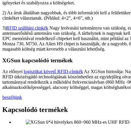
igényeket és szabályozza a költségeket.
2) Az áruk általában nagyobbak, és több információt kell a felületükr
címkéket választanak. (Például: 4×2”, 4×6”, stb.)
3)
RFID szállítási címkék
Nagy leolvasási tartományra van szükség, e
antennaerősítésű antennára van szükség. A tárhelynek is nagynak kell l
EPC memóriával rendelkező chipeket kell használni, mint például a
Monza 730, M750. Az Alien H9 chipet is használják, de a nagyobb, 688
magasabb költség miatt kevesebb a választási lehetőség.
XGSun kapcsolódó termékek
Az előnyei
logisztikai követő RFID-címkék
Az XGSun biztosítja: Nag
RFID ütközésgátló technológiának köszönhetően az egyidejűleg olvasha
tartománnyal rendelkezik a működési frekvenciasávban (860 MHz -960 M
alkalmazkodóképességgel, alacsony költséggel, magas költséghatékonys
beszéljünk
Kapcsolódó termékek