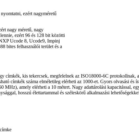
e nyomtatni, ezért nagyméretű
zért nagy méretű, nagy
ennie, ezért 96 és 128 bit közötti
z NXP Ucode 8, Ucode9, Impinj
 bites felhasználói terület és a
y címkék, kis tekercsek, megfelelnek az ISO18000-6C protokollnak, a 
tó címkék száma elméletileg elérheti az 1000-et. Gyors olvasási és ír
Hz), amely elérheti a 10 métert. Nagy adattárolási kapacitással, egysz
ággal, hosszú élettartammal és széleskörű alkalmazási lehetőségekkel 