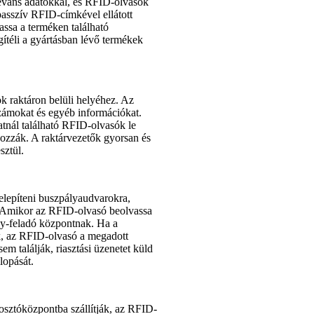
eváns adatokkal, és RFID-olvasók
asszív RFID-címkével ellátott
assa a terméken található
ítéli a gyártásban lévő termékek
ok raktáron belüli helyéhez. Az
tszámokat és egyéb információkat.
ratnál található RFID-olvasók le
gozzák. A raktárvezetők gyorsan és
sztül.
elepíteni buszpályaudvarokra,
b. Amikor az RFID-olvasó beolvassa
ány-feladó központnak. Ha a
k, az RFID-olvasó a megadott
m találják, riasztási üzenetet küld
lopását.
osztóközpontba szállítják, az RFID-