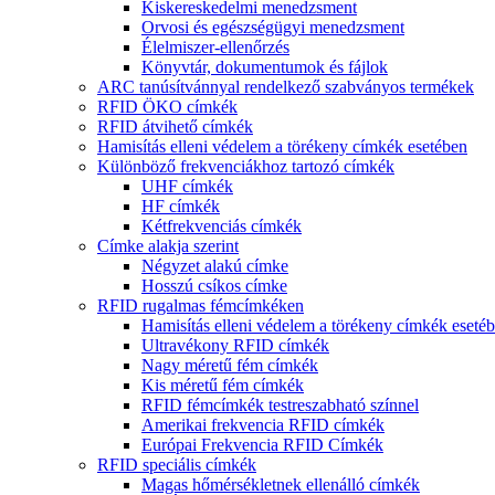
Kiskereskedelmi menedzsment
Orvosi és egészségügyi menedzsment
Élelmiszer-ellenőrzés
Könyvtár, dokumentumok és fájlok
ARC tanúsítvánnyal rendelkező szabványos termékek
RFID ÖKO címkék
RFID átvihető címkék
Hamisítás elleni védelem a törékeny címkék esetében
Különböző frekvenciákhoz tartozó címkék
UHF címkék
HF címkék
Kétfrekvenciás címkék
Címke alakja szerint
Négyzet alakú címke
Hosszú csíkos címke
RFID rugalmas fémcímkéken
Hamisítás elleni védelem a törékeny címkék eseté
Ultravékony RFID címkék
Nagy méretű fém címkék
Kis méretű fém címkék
RFID fémcímkék testreszabható színnel
Amerikai frekvencia RFID címkék
Európai Frekvencia RFID Címkék
RFID speciális címkék
Magas hőmérsékletnek ellenálló címkék