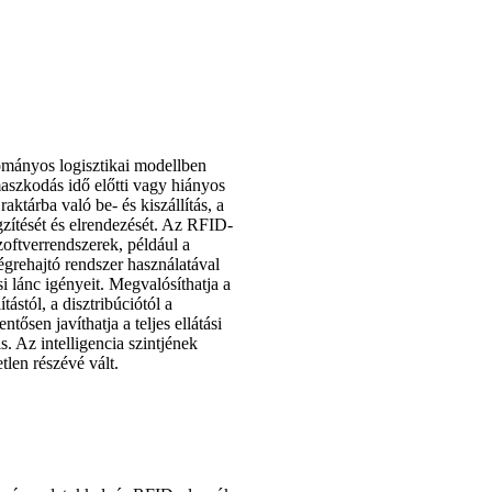
yományos logisztikai modellben
aszkodás idő előtti vagy hiányos
ktárba való be- és kiszállítás, a
zítését és elrendezését. Az RFID-
zoftverrendszerek, például a
végrehajtó rendszer használatával
i lánc igényeit. Megvalósíthatja a
ástól, a disztribúciótól a
ősen javíthatja a teljes ellátási
s. Az intelligencia szintjének
tlen részévé vált.