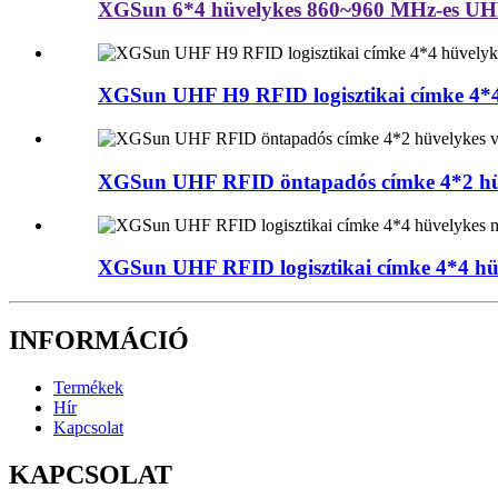
XGSun 6*4 hüvelykes 860~960 MHz-es UH
XGSun UHF H9 RFID logisztikai címke 4*4 
XGSun UHF RFID öntapadós címke 4*2 hü
XGSun UHF RFID logisztikai címke 4*4 hü
INFORMÁCIÓ
Termékek
Hír
Kapcsolat
KAPCSOLAT