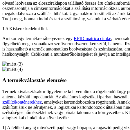
olvasó leolvassa az elosztóraklapon található összes áru címkeinformá
összehasonlítja a címkeinformációkat a szállítási információkkal, autom
megakadályozza a szállítási hibákat. Ugyanakkor frissíthető az áruk táro
Tudja meg, honnan indul és tart a szállítmány, valamint a várható érke
1.5 Kiskereskedelmi link
Amikor egy termékre ráhelyeznek egy
RFID matrica címke
, nemcsak 
figyelhető meg a vonatkozó szoftverrendszeren keresztül, hanem a fize
is használható a termék automatikus beolvasására és számlázására, am
hatékonyságát. Csökkenti a munkaerőköltségeket és javítja az intelligen
A termékválasztás elemzése
Termék kiválasztásakor figyelembe kell vennünk a rögzítendő tárgy per
antenna közötti impedanciát. Az általános logisztikai iparban haszná
szállítókonténerekhez
, amelyeket kartondobozokra rögzítenek. Annak
szállított áruk ne sérüljenek, a logisztikai kartondobozok általában ni
szélsőséges hőmérsékletnek vagy páratartalomnak a környezetben. 
a logisztikai címkéink a következők:
1) A felületi anyag művészeti papír vagy hőpapír, a ragasztó pedig víz