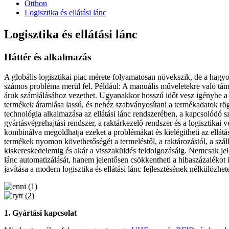
Otthon
Logisztika és ellátási lánc
Logisztika és ellátási lánc
Háttér és alkalmazás
A globális logisztikai piac mérete folyamatosan növekszik, de a hag
számos probléma merül fel. Például: A manuális műveletekre való tám
áruk számlálásához vezethet. Ugyanakkor hosszú időt vesz igénybe a ra
termékek áramlása lassú, és nehéz szabványosítani a termékadatok rög
technológia alkalmazása az ellátási lánc rendszerében, a kapcsolódó s
gyártásvégrehajtási rendszer, a raktárkezelő rendszer és a logisztikai 
kombinálva megoldhatja ezeket a problémákat és kielégítheti az ellátás
termékek nyomon követhetőségét a termeléstől, a raktározástól, a szállít
kiskereskedelemig és akár a visszaküldés feldolgozásáig. Nemcsak jelent
lánc automatizálását, hanem jelentősen csökkentheti a hibaszázalékot i
javítása a modern logisztika és ellátási lánc fejlesztésének nélkülözhete
1. Gyártási kapcsolat