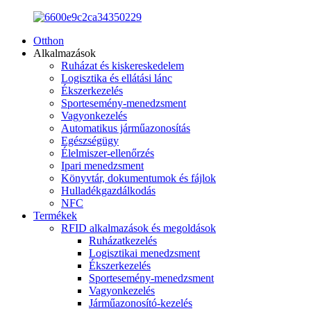
Otthon
Alkalmazások
Ruházat és kiskereskedelem
Logisztika és ellátási lánc
Ékszerkezelés
Sportesemény-menedzsment
Vagyonkezelés
Automatikus járműazonosítás
Egészségügy
Élelmiszer-ellenőrzés
Ipari menedzsment
Könyvtár, dokumentumok és fájlok
Hulladékgazdálkodás
NFC
Termékek
RFID alkalmazások és megoldások
Ruházatkezelés
Logisztikai menedzsment
Ékszerkezelés
Sportesemény-menedzsment
Vagyonkezelés
Járműazonosító-kezelés