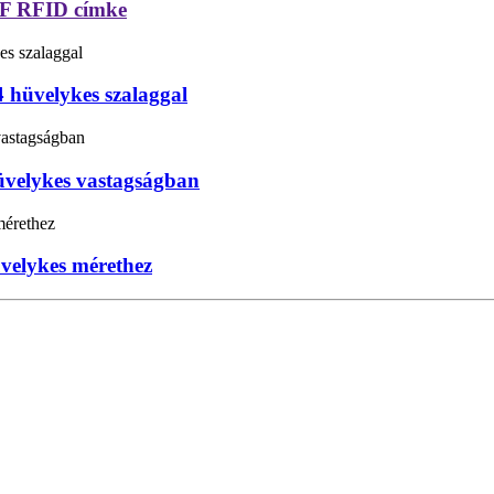
F RFID címke
hüvelykes szalaggal
velykes vastagságban
velykes mérethez