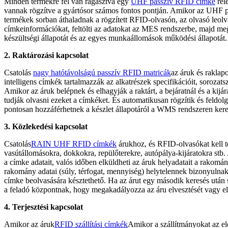
Minden termékre fel van ragasztva egy
UHF passzív RFID címke
rel
vannak rögzítve a gyártósor számos fontos pontján. Amikor az UHF p
termékek sorban áthaladnak a rögzített RFID-olvasón, az olvasó leolv
címkeinformációkat, feltölti az adatokat az MES rendszerbe, majd meg
készültségi állapotát és az egyes munkaállomások működési állapotát.
2. Raktározási kapcsolat
Csatolás
nagy hatótávolságú passzív RFID matricák
az áruk és raklap
intelligens címkék tartalmazzák az alkatrészek specifikációit, soroza
Amikor az áruk belépnek és elhagyják a raktárt, a bejáratnál és a kijá
tudják olvasni ezeket a címkéket. És automatikusan rögzítik és feldol
pontosan hozzáférhetnek a készlet állapotáról a WMS rendszeren kere
3. Közlekedési kapcsolat
Csatolás
RAIN UHF RFID címkék
árukhoz, és RFID-olvasókat kell t
vasútállomásokra, dokkokra, repülőterekre, autópálya-kijáratokra st
a címke adatait, valós időben elküldheti az áruk helyadatait a rakom
rakomány adatai (súly, térfogat, mennyiség) helytelennek bizonyulna
címke beolvasására késztethető. Ha az árut egy második keresés után se
a feladó központnak, hogy megakadályozza az áru elvesztését vagy el
4. Terjesztési kapcsolat
Amikor az áruk
RFID szállítási címkék
Amikor a szállítmányokat az el