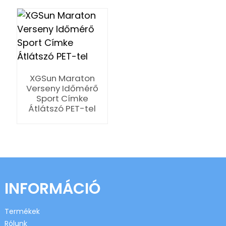
XGSun Maraton
n
Verseny Időmérő
Sport Címke
Átlátszó PET-tel
se
INFORMÁCIÓ
ese
Termékek
Rólunk