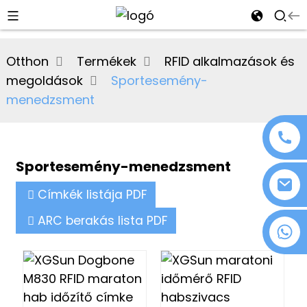
al
Otthon
Termékek
RFID alkalmazások és
se
megoldások
Sportesemény-
e
menedzsment
Sportesemény-menedzsment
an
Címkék listája PDF
ARC berakás lista PDF
+86 18076372139
n