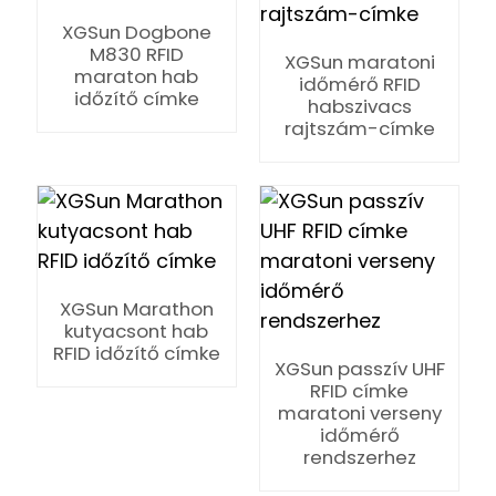
XGSun Dogbone
M830 RFID
XGSun maratoni
maraton hab
időmérő RFID
időzítő címke
habszivacs
rajtszám-címke
XGSun Marathon
kutyacsont hab
RFID időzítő címke
XGSun passzív UHF
RFID címke
maratoni verseny
időmérő
ian
rendszerhez
am