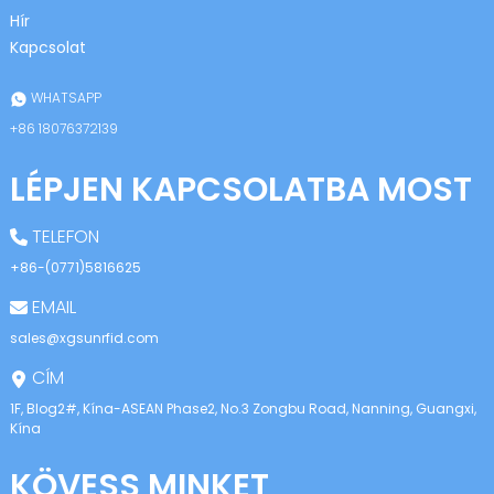
anda
Hír
Kapcsolat
WHATSAPP
+86 18076372139
LÉPJEN KAPCSOLATBA MOST
TELEFON
+86-(0771)5816625
EMAIL
sales@xgsunrfid.com
CÍM
1F, Blog2#, Kína-ASEAN Phase2, No.3 Zongbu Road, Nanning, Guangxi,
Kína
KÖVESS MINKET