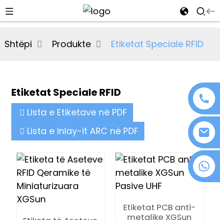
al
Shtëpi
Produkte
Etiketat Speciale RFID
se
e
Etiketat Speciale RFID
Lista e Etiketave në PDF
an
Lista e Inlay-it ARC në PDF
+86 18076372139
n
Etiketat PCB anti-
metalike XGSun