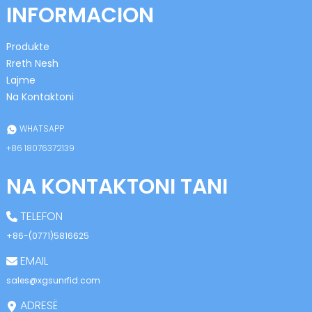
INFORMACION
Produkte
Rreth Nesh
Lajme
Na Kontaktoni
n
WHATSAPP
+86 18076372139
NA KONTAKTONI TANI
se
TELEFON
+86-(0771)5816625
EMAIL
ese
sales@xgsunrfid.com
ADRESË