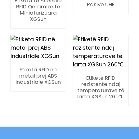
Etiketa të Aseteve
Pasive UHF
RFID Qeramike të
Miniaturizuara
XGSun
Etiketa RFID në
metal prej ABS
Etiketë RFID
industriale XGSun
rezistente ndaj
temperaturave të
larta XGSun 260℃
ian
am