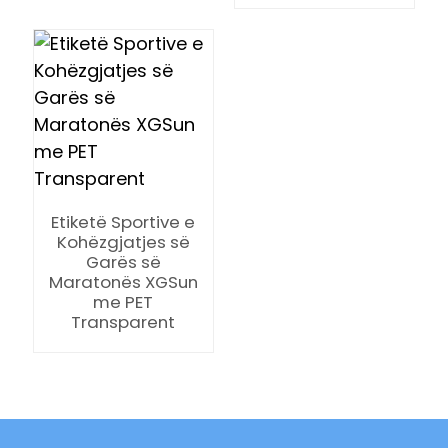
n
Etiketë Sportive e
Kohëzgjatjes së
Garës së
se
Maratonës XGSun
me PET
Transparent
ese