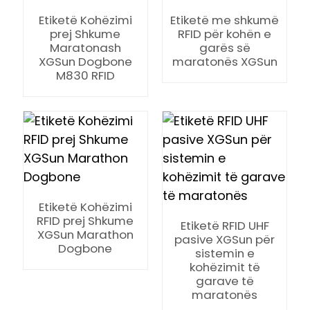
Etiketë Kohëzimi
Etiketë me shkumë
prej Shkume
RFID për kohën e
Maratonash
garës së
XGSun Dogbone
maratonës XGSun
M830 RFID
Etiketë Kohëzimi
RFID prej Shkume
Etiketë RFID UHF
XGSun Marathon
pasive XGSun për
Dogbone
sistemin e
kohëzimit të
ian
garave të
maratonës
am