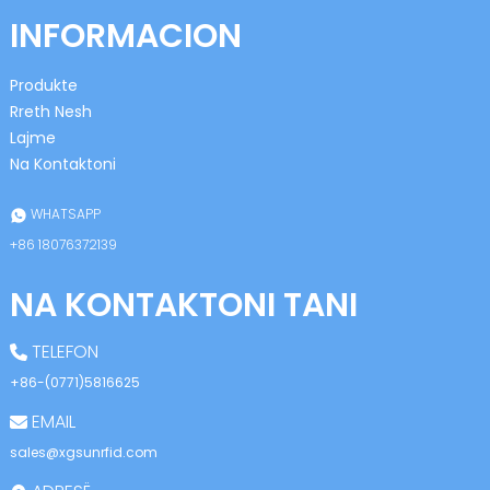
anda
INFORMACION
Produkte
Rreth Nesh
Lajme
Na Kontaktoni
WHATSAPP
+86 18076372139
NA KONTAKTONI TANI
TELEFON
+86-(0771)5816625
EMAIL
sales@xgsunrfid.com