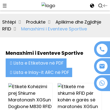
al
Shtëpi
Produkte
Aplikime dhe Zgjidhje
se
RFID
Menaxhimi i Eventeve Sportive
e
Menaxhimi i Eventeve Sportive
an
Lista e Etiketave në PDF
Lista e Inlay-it ARC në PDF
+86 18076372139
n