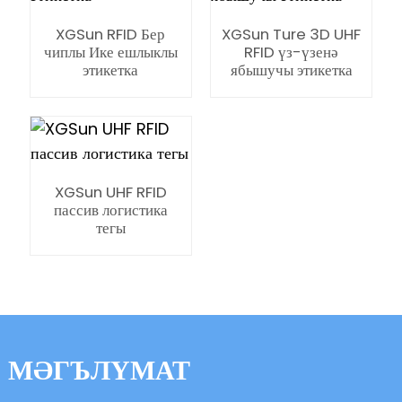
anda
XGSun RFID Бер
XGSun Ture 3D UHF
чиплы Ике ешлыклы
RFID үз-үзенә
этикетка
ябышучы этикетка
XGSun UHF RFID
пассив логистика
тегы
МӘГЪЛҮМАТ