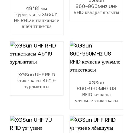
XGSun
860~960MHz UHF
49*81 мм
RFID квадрат ярлыгы
зурлыктагы XGSun
HF RFID китапханәсе
өчен этикетка
XGSun UHF RFID
этикеткасы 45*19
XGSun
зурлыктагы
860~960MHz U8
RFID кечкенә
үлчәмле этикеткасы
ian
am