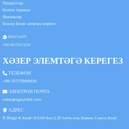
Продуктлар
Безнең турында
Яңалыклар
Безнең белән элемтәгә керегез
WHATSAPP
+86 18076372139
ХӘЗЕР ЭЛЕМТӘГӘ КЕРЕГЕЗ
ТЕЛЕФОН
+86-(0771)5816625
ЭЛЕКТРОН ПОЧТА
sales@xgsunrfid.com
АДРЕС
1F, Blog2 #, Китай-АСЕАН Фаза 2, Z3 Зонгбу юлы, Наннинг, Гуангси, Китай