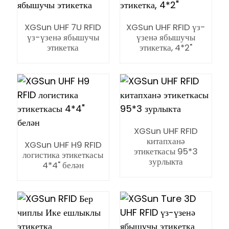
XGSun UHF 7U RFID
XGSun UHF RFID үз-
үз-үзенә ябышучы
үзенә ябышучы
этикетка
этикетка, 4*2"
n
XGSun UHF RFID
se
китапханә
XGSun UHF H9 RFID
этикеткасы 95*3
логистика этикеткасы
зурлыкта
4*4" белән
ese