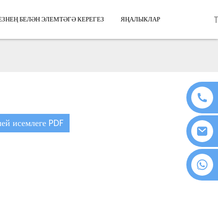
ЕЗНЕҢ БЕЛӘН ЭЛЕМТӘГӘ КЕРЕГЕЗ
ЯҢАЛЫКЛАР
ей исемлеге PDF
+86 18076372139