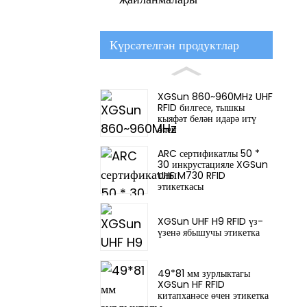
Күрсәтелгән продуктлар
XGSun 860~960MHz UHF
RFID билгесе, тышкы
кыяфәт белән идарә итү
өчен
ARC сертификатлы 50 *
30 инкрустацияле XGSun
UHF M730 RFID
этикеткасы
XGSun UHF H9 RFID үз-
үзенә ябышучы этикетка
49*81 мм зурлыктагы
XGSun HF RFID
китапханәсе өчен этикетка