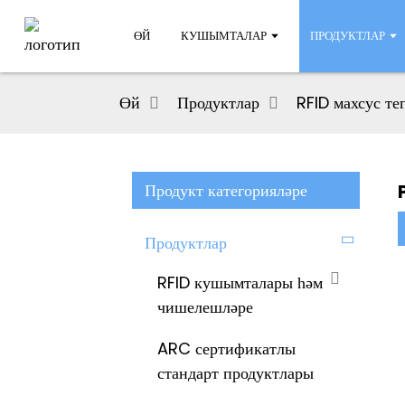
ӨЙ
КУШЫМТАЛАР
ПРОДУКТЛАР
Өй
Продуктлар
RFID махсус те
Продукт категорияләре
Продуктлар
RFID кушымталары һәм
чишелешләре
ARC сертификатлы
стандарт продуктлары