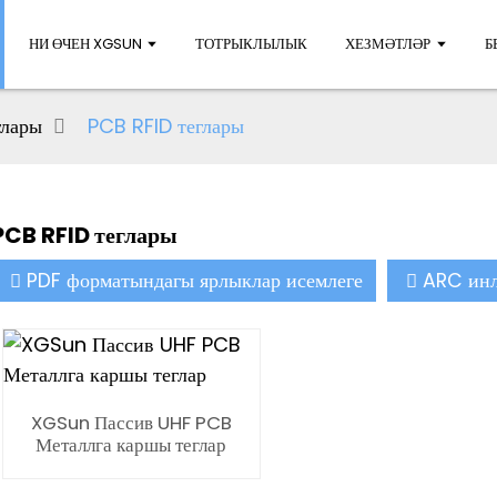
НИ ӨЧЕН XGSUN
ТОТРЫКЛЫЛЫК
ХЕЗМӘТЛӘР
Б
глары
PCB RFID теглары
PCB RFID теглары
PDF форматындагы ярлыклар исемлеге
ARC инл
XGSun Пассив UHF PCB
Металлга каршы теглар