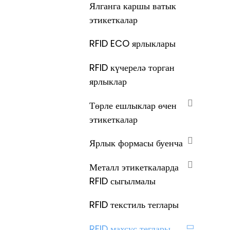
Ялганга каршы ватык
этикеткалар
RFID ECO ярлыклары
RFID күчерелә торган
ярлыклар
Төрле ешлыклар өчен
этикеткалар
Ярлык формасы буенча
Металл этикеткаларда
RFID сыгылмалы
RFID текстиль теглары
RFID махсус теглары