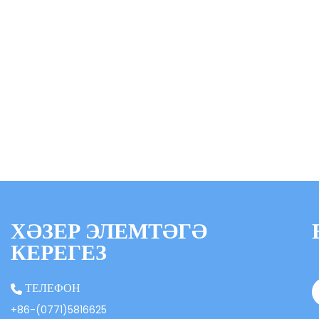
ХӘЗЕР ЭЛЕМТӘГӘ
КЕРЕГЕЗ
ТЕЛЕФОН
+86-(0771)5816625