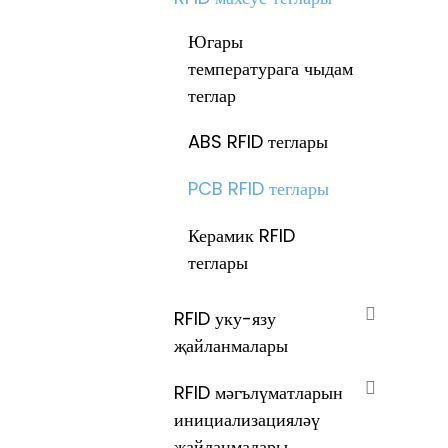
Югары
температурага чыдам
теглар
ABS RFID теглары
PCB RFID теглары
Керамик RFID
теглары
RFID уку-язу
җайланмалары
RFID мәгълүматларын
инициализацияләү
җайланмалары