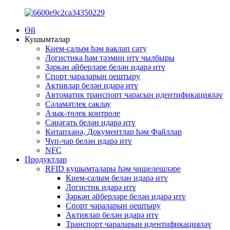
Өй
Кушымталар
Кием-салым һәм ваклап сату
Логистика һәм тәэмин итү чылбыры
Зәркән әйберләре белән идарә итү
Спорт чараларын оештыру
Активлар белән идарә итү
Автоматик транспорт чарасын идентификацияләү
Сәламәтлек саклау
Азык-төлек контроле
Сәнәгать белән идарә итү
Китапханә, Документлар һәм Файллар
Чүп-чар белән идарә итү
NFC
Продуктлар
RFID кушымталары һәм чишелешләре
Кием-салым белән идарә итү
Логистик идарә итү
Зәркән әйберләре белән идарә итү
Спорт чараларын оештыру
Активлар белән идарә итү
Транспорт чараларын идентификацияләү