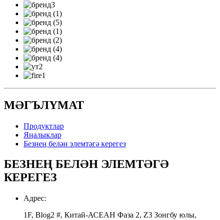
МӘГЪЛҮМАТ
Продуктлар
Яңалыклар
Безнең белән элемтәгә керегез
БЕЗНЕҢ БЕЛӘН ЭЛЕМТӘГӘ
КЕРЕГЕЗ
Адрес:
1F, Blog2 #, Китай-АСЕАН Фаза 2, Z3 Зонгбу юлы,