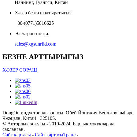
Наннинг, Гуангси, Китай
Хәзер безгә шалтыратыгыз:
+86-(0771)5816625
Электрон почта:
sales@xgsunrfid.com
БЕЗНЕ АРТТЫРЫГЫЗ
ХӘЗЕР СОРАШ
DongOu индустриаль зонасы, Обей Йонгжия Венчжоу шәһәре,
Чжэцзян, Китай - 325105.
© Авторлык хокукы - 2019-2024: Барлык хокуклар да
сакланган.
Сайт картасы
-
Сайт картасыТранс
-