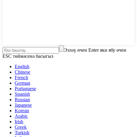
Эзләү өчен Enter яки ябу өчен
ESC төймәсенә басыгыз
English
Chinese
French
German
Portuguese
Spanish
Russian
Japanese
Korean
Arabic
Irish
Greek
Turkish