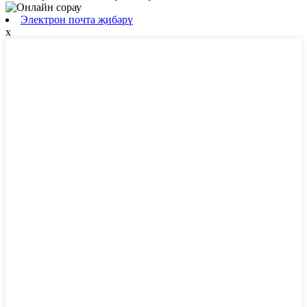
Электрон почта җибәрү
х