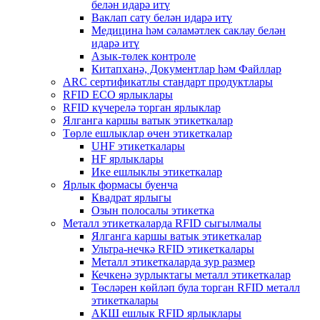
белән идарә итү
Ваклап сату белән идарә итү
Медицина һәм сәламәтлек саклау белән
идарә итү
Азык-төлек контроле
Китапханә, Документлар һәм Файллар
ARC сертификатлы стандарт продуктлары
RFID ECO ярлыклары
RFID күчерелә торган ярлыклар
Ялганга каршы ватык этикеткалар
Төрле ешлыклар өчен этикеткалар
UHF этикеткалары
HF ярлыклары
Ике ешлыклы этикеткалар
Ярлык формасы буенча
Квадрат ярлыгы
Озын полосалы этикетка
Металл этикеткаларда RFID сыгылмалы
Ялганга каршы ватык этикеткалар
Ультра-нечкә RFID этикеткалары
Металл этикеткаларда зур размер
Кечкенә зурлыктагы металл этикеткалар
Төсләрен көйләп була торган RFID металл
этикеткалары
АКШ ешлык RFID ярлыклары