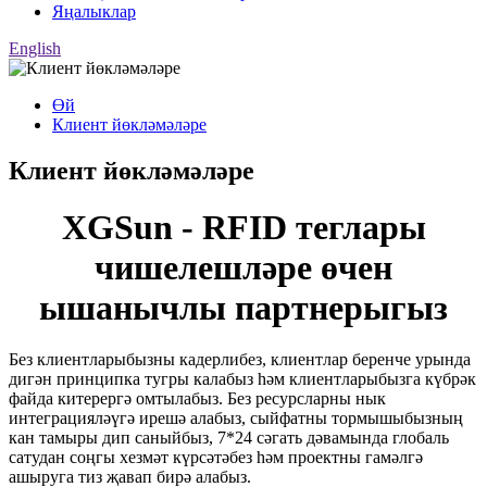
Яңалыклар
English
Өй
Клиент йөкләмәләре
Клиент йөкләмәләре
XGSun - RFID теглары
чишелешләре өчен
ышанычлы партнерыгыз
Без клиентларыбызны кадерлибез, клиентлар беренче урында
дигән принципка тугры калабыз һәм клиентларыбызга күбрәк
файда китерергә омтылабыз. Без ресурсларны нык
интеграцияләүгә ирешә алабыз, сыйфатны тормышыбызның
кан тамыры дип саныйбыз, 7*24 сәгать дәвамында глобаль
сатудан соңгы хезмәт күрсәтәбез һәм проектны гамәлгә
ашыруга тиз җавап бирә алабыз.