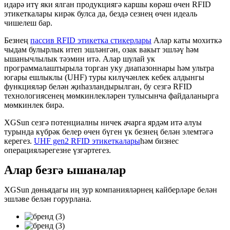
идарә итү яки ялган продукциягә каршы көрәш өчен RFID
этикеткалары кирәк булса да, бездә сезнең өчен идеаль
чишелеш бар.
Безнең
пассив RFID этикетка стикерлары
Алар каты мохиткә
чыдам булырлык итеп эшләнгән, озак вакыт эшләү һәм
ышанычлылык тәэмин итә. Алар шулай ук ​​
программалаштырыла торган уку диапазоннары һәм ультра
югары ешлыклы (UHF) туры килүчәнлек кебек алдынгы
функцияләр белән җиһазландырылган, бу сезгә RFID
технологиясенең мөмкинлекләрен тулысынча файдаланырга
мөмкинлек бирә.
XGSun сезгә потенциалны ничек ачарга ярдәм итә алуы
турында күбрәк белер өчен бүген үк безнең белән элемтәгә
керегез.
UHF gen2 RFID этикеткалары
һәм бизнес
операцияләрегезне үзгәртегез.
Алар безгә ышаналар
XGSun дөньядагы иң зур компанияләрнең кайберләре белән
эшләве белән горурлана.