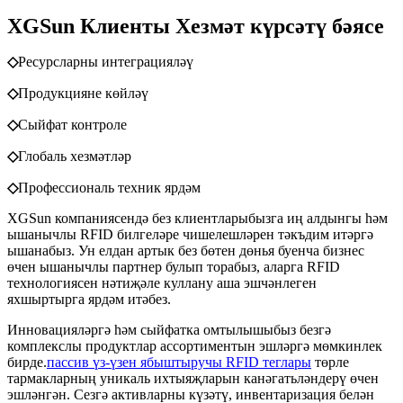
XGSun Клиенты
Хезмәт күрсәтү бәясе
◇
Ресурсларны интеграцияләү
◇
Продукцияне көйләү
◇
Сыйфат контроле
◇
Глобаль хезмәтләр
◇
Профессиональ техник ярдәм
XGSun компаниясендә без клиентларыбызга иң алдынгы һәм
ышанычлы RFID билгеләре чишелешләрен тәкъдим итәргә
ышанабыз. Ун елдан артык без бөтен дөнья буенча бизнес
өчен ышанычлы партнер булып торабыз, аларга RFID
технологиясен нәтиҗәле куллану аша эшчәнлеген
яхшыртырга ярдәм итәбез.
Инновацияләргә һәм сыйфатка омтылышыбыз безгә
комплекслы продуктлар ассортиментын эшләргә мөмкинлек
бирде.
пассив үз-үзен ябыштыручы RFID теглары
төрле
тармакларның уникаль ихтыяҗларын канәгатьләндерү өчен
эшләнгән. Сезгә активларны күзәтү, инвентаризация белән