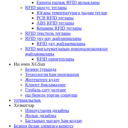
Европа ешлык RFID ярлыклары
RFID махсус теглары
Югары температурага чыдам теглар
PCB RFID теглары
ABS RFID теглары
Керамик RFID теглары
RFID текстиль теглары
RFID уку-язу җайланмалары
RFID уку җайланмалары
RFID мәгълүматларын инициализацияләү
җайланмалары
RFID принтерлары
Ни өчен XGSun
Безнең турында
Технология һәм инновация
Җитештерү куәте
Клиент йөкләмәләре
Глобаль сату челтәре
еш бирелә торган сораулар
тотрыклылык
Хезмәтләр
Инкрустация дизайны
Ярлык дизайны
Бастырып чыгару һәм кодлау
Безнең белән элемтәгә керегез