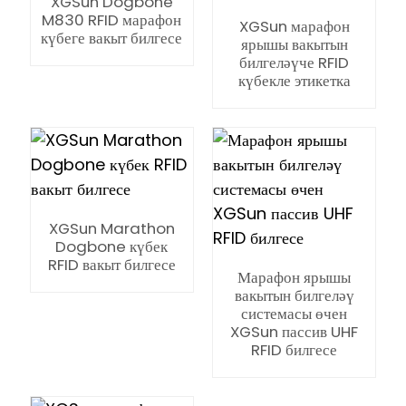
XGSun Dogbone
M830 RFID марафон
XGSun марафон
күбеге вакыт билгесе
ярышы вакытын
билгеләүче RFID
күбекле этикетка
XGSun Marathon
Dogbone күбек
RFID вакыт билгесе
Марафон ярышы
вакытын билгеләү
системасы өчен
XGSun пассив UHF
RFID билгесе
ian
am