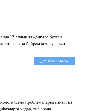
ендә 17 еллык тәҗрибәсе булган
клиентларына бәйрәм котлауларын
Детальләрне Карау
хнологиясенә проблемаларыгызны тиз
иһазларга кадәр, тиз арада