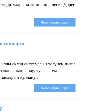
с яңартуларына җиңел ирешегез. Дөрес
Детальләрне Карау
к сайларга
кыллы склад системасын төзүнең нигез
 запасларын санау, тулысынча
пасларын куллану...
Детальләрне Карау
?