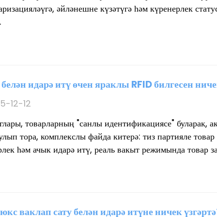
аризацияләүгә, әйләнешне күзәтүгә һәм күренерлек стату
.
 белән идарә итү өчен яраклы RFID билгесен ниче
5-12-12
еглары, товарларның "санлы идентификациясе" буларак, а
улып тора, комплекслы файда китерә: тиз партияле товар
лек һәм ачык идарә итү, реаль вакыт режимында товар за
юкс ваклап сату белән идарә итүне ничек үзгәртә