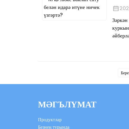
202
Зәркән
куркын
әйберлә
Бере
МӘГЪЛҮМАТ
Продуктлар
Безнең турында