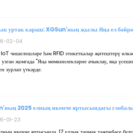
лык уртак караш: XGSun'ның җылы Яңа ел бәйр
6-02-04
 IoT чишелешләре һәм RFID этикеткалар җитештерү өлкәс
узган җомгада "Яңа мөмкинлекләрне ачыклау, яңа үсешне 
н зурлап үткәрде.
'ның 2025 елның икенче яртысындагы глобаль 
6-01-23
лның икенче яртысында, 17 еллык тармак тәҗрибәсе булг