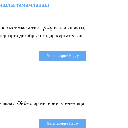
уңышлы тәмамланды
с системасы тиз түләү каналын ачты,
ерларга декабрьгә кадәр күрсәтелгән
Детальләрне Карау
 яклау, Әйберләр интернеты өчен яңа
Детальләрне Карау