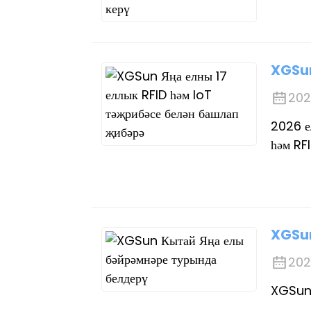
XGSun
202
2026 е
һәм RF
XGSun
202
XGSun 