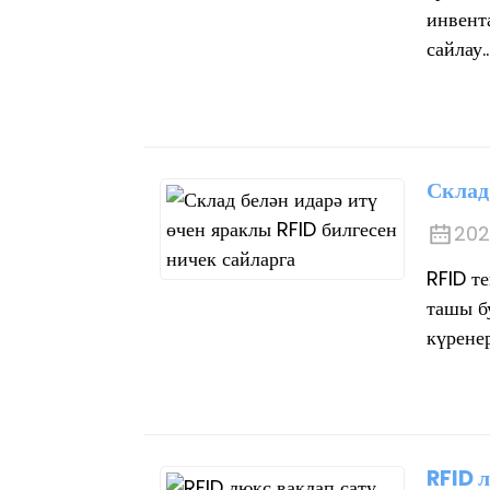
инвент
сайлау..
Склад
202
RFID т
ташы б
күренер
RFID л