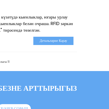
ы күзәтүдә кыенлыклар, югары урлау
ыенлыклар белән очраша. RFID зәркән
 тирәсендә төзелгән.
Детальләрне Карау
лыгы 11
БЕЗНЕ АРТТЫРЫГЫЗ
ХӘЗЕР СОРАШ