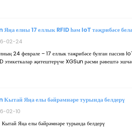
 Яңа елны 17 еллык RFID һәм IoT тәҗрибәсе бел
6-02-24
лның 24 феврале – 17 еллык тәҗрибәсе булган пассив I
ID этикеткалар җитештерүче XGSun рәсми рәвештә эшчән
 Кытай Яңа елы бәйрәмнәре турында белдерү
6-02-10
Кытай Яңа елы бәйрәмнәре турында белдерү