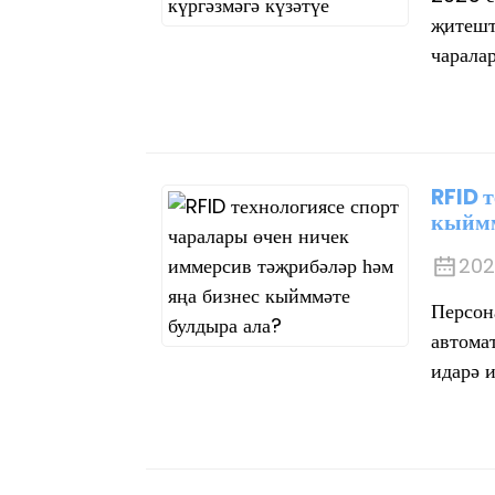
җитешт
чарала
RFID 
кыймм
202
Персон
автома
идарә и