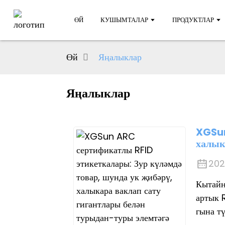
ӨЙ
КУШЫМТАЛАР
ПРОДУКТЛАР
Өй
Яңалыклар
Яңалыклар
XGSun
халык
202
Кытайн
артык 
гына тү