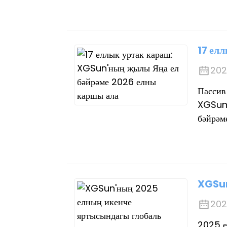
17 ел
202
Пассив
XGSun 
бәйрәме
XGSun
202
2025 е