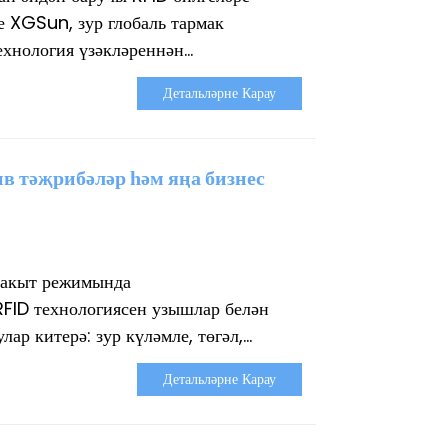
е XGSun, зур глобаль тармак
нология үзәкләреннән...
Детальләрне Карау
в тәҗрибәләр һәм яңа бизнес
 вакыт режимында
FID технологиясен узышлар белән
 китерә: зур күләмле, төгәл,...
Детальләрне Карау