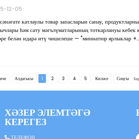
5-12-05
 сәнәгате катлаулы товар запасларын санау, продуктларн
ычлары һәм сату мәгълүматларының тоткарлануы кебек к
ре белән идарә итү чишелеше — "миниатюр ярлыклар +..."
нче
Алдагысы
1
2
3
4
5
Киләсе
Соңгы
Бар
ХӘЗЕР ЭЛЕМТӘГӘ
КЕРЕГЕЗ
ТЕЛЕФОН