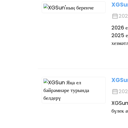
XGSun
202
2026 е
2025 е
хезмәтл
XGSun
202
XGSun 
бүлек а