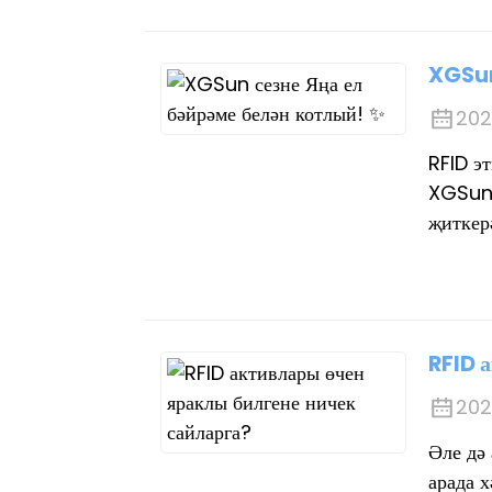
XGSun
202
RFID э
XGSun 
җиткер
RFID 
202
Әле дә
арада х