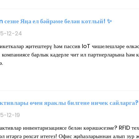
 сезне Яңа ел бәйрәме белән котлый! ✨
5-12-24
тикеткалар җитештерү һәм пассив IoT чишелешләре өлкәс
компаниясе барлык кадерле чит ил партнерларына һәм 
ә.
активлары өчен яраклы билгене ничек сайларга?
5-12-19
 активлар инвентаризациясе белән көрәшәсезме? RFID те
әл итәргә рөхсәт итегез! Офис җиһазларыннан алып зур җ