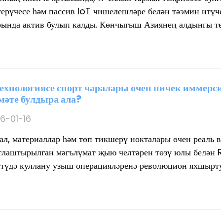
ерүчесе һәм пассив IoT чишелешләре белән тәэмин итүч
рында актив булып калды. Көнчыгыш Азиянең алдынгы тех
технологиясе спорт чаралары өчен ничек иммерси
әте булдыра ала?
6-01-16
ал, материаллар һәм төп тикшерү нокталары өчен реаль
тлаштырылган мәгълүмат җыю челтәрен төзү юлы белән R
түдә куллану узыш операцияләренә революцион яхшыртулар