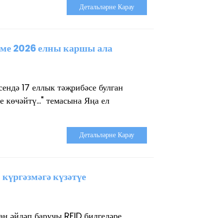
Детальләрне Карау
әме 2026 елны каршы ала
ендә 17 еллык тәҗрибәсе булган
көчәйтү..." темасына Яңа ел
Детальләрне Карау
күргәзмәгә күзәтүе
ан әйдәп баручы RFID билгеләре