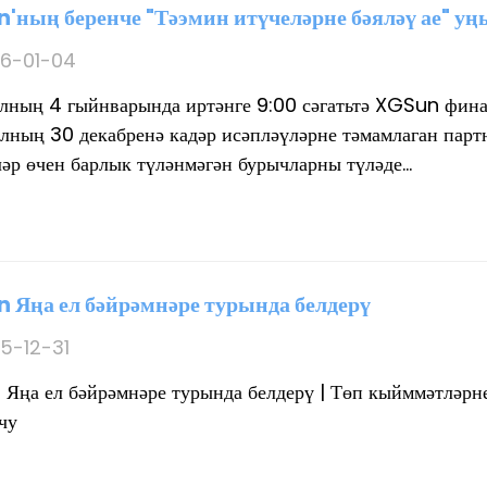
'ның беренче "Тәэмин итүчеләрне бәяләү ае" 
6-01-04
лның 4 гыйнварында иртәнге 9:00 сәгатьтә XGSun финан
лның 30 декабренә кадәр исәпләүләрне тәмамлаган партн
әр өчен барлык түләнмәгән бурычларны түләде...
 Яңа ел бәйрәмнәре турында белдерү
5-12-31
Яңа ел бәйрәмнәре турында белдерү | Төп кыйммәтләрне
чу