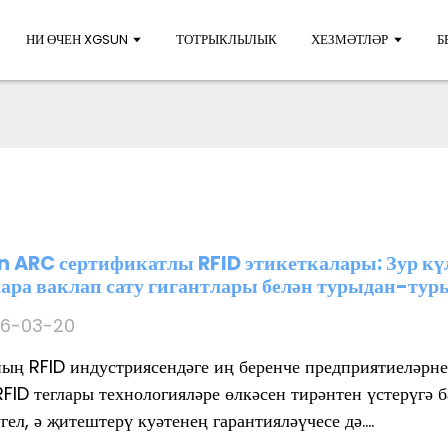
НИ ӨЧЕН XGSUN
ТОТРЫКЛЫЛЫК
ХЕЗМӘТЛӘР
Б
 ARC сертификатлы RFID этикеткалары: Зур күл
ара ваклап сату гигантлары белән турыдан-туры
6-03-20
ың RFID индустриясендәге иң беренче предприятиеләрне
RFID теглары технологияләре өлкәсен тирәнтен үстерүгә 
гел, ә җитештерү куәтенең гарантияләүчесе дә....