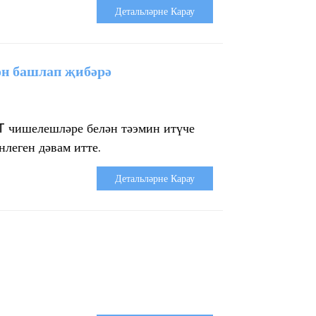
Детальләрне Карау
ән башлап җибәрә
oT чишелешләре белән тәэмин итүче
леген дәвам итте.
Детальләрне Карау