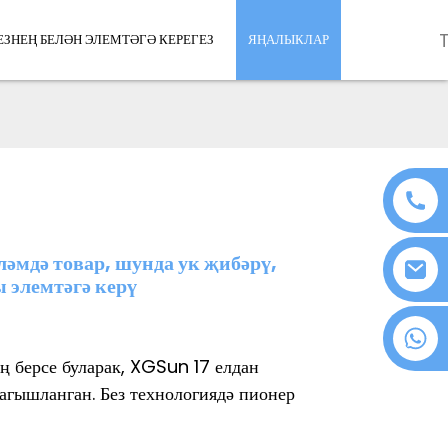
ЕЗНЕҢ БЕЛӘН ЭЛЕМТӘГӘ КЕРЕГЕЗ
ЯҢАЛЫКЛАР
әмдә товар, шунда ук җибәрү,
 элемтәгә керү
+86 18076372139
ң берсе буларак, XGSun 17 елдан
багышланган. Без технологиядә пионер