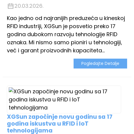
20.03.2026.
Kao jedno od najranijih preduzeća u kineskoj
RFID industriji, XGSun je posvetio preko 17
godina dubokom razvoju tehnologije RFID
oznaka. Mi nismo samo pioniri u tehnologiji,
već i garant proizvodnih kapaciteta...
Pogledajte Detalje
XGSun započinje novu godinu sa 17
ian
godina iskustva u RFID i IoT
tehnologijama
am