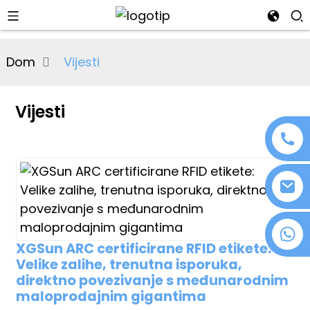
al
Dom
Vijesti
se
e
Vijesti
an
+86 18076372139
XGSun ARC certificirane RFID etikete:
Velike zalihe, trenutna isporuka,
n
direktno povezivanje s međunarodnim
maloprodajnim gigantima