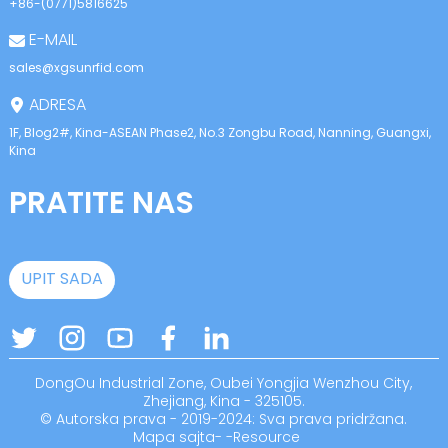
+86-(0771)5816625
E-MAIL
sales@xgsunrfid.com
ADRESA
1F, Blog2#, Kina-ASEAN Phase2, No.3 Zongbu Road, Nanning, Guangxi,
Kina
PRATITE NAS
UPIT SADA
DongOu Industrial Zone, Oubei Yongjia Wenzhou City,
Zhejiang, Kina - 325105.
© Autorska prava - 2019-2024: Sva prava pridržana.
Mapa sajta
-
-
Resource