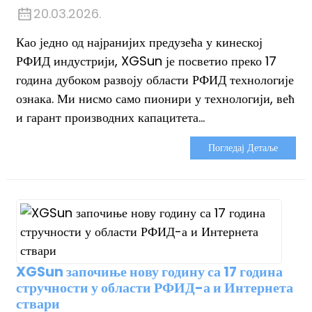
20.03.2026.
Као једно од најранијих предузећа у кинеској
РФИД индустрији, XGSun је посветио преко 17
година дубоком развоју области РФИД технологије
ознака. Ми нисмо само пионири у технологији, већ
и гарант производних капацитета...
Погледај Детаље
XGSun започиње нову годину са 17 година
ian
стручности у области РФИД-а и Интернета
ствари
am