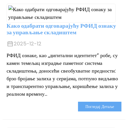
Како одабрати одговарајућу РФИД ознаку
за управљање складиштем
2025-12-12
РФИД ознаке, као „дигитални идентитет“ робе, су
камен темељац изградње паметног система
складиштења, доносећи свеобухватне предности:
брзо бројање залиха у серијама, потпуно видљиво
и транспарентно управљање, коришћење залиха у
реалном времену...
Погледај Детаље