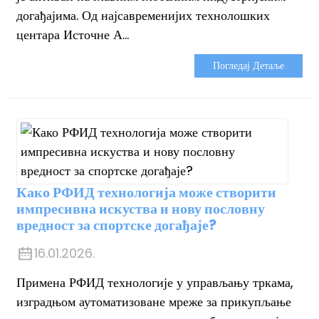
догађајима. Од најсавременијих технолошких
центара Источне А...
Погледај Детаље
Како РФИД технологија може створити
импресивна искуства и нову пословну
вредност за спортске догађаје?
16.01.2026.
Примена РФИД технологије у управљању тркама,
изградњом аутоматизоване мреже за прикупљање