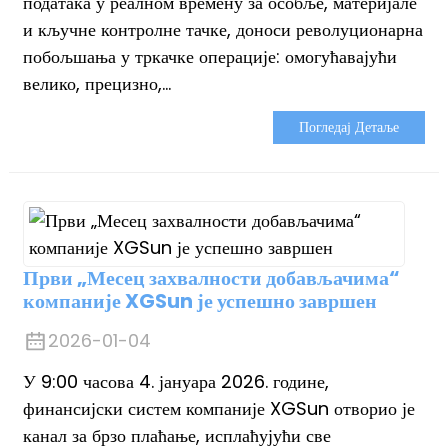
података у реалном времену за особље, материјале
и кључне контролне тачке, доноси револуционарна
побољшања у тркачке операције: омогућавајући
велико, прецизно,...
Погледај Детаље
Први „Месец захвалности добављачима“
компаније XGSun је успешно завршен
2026-01-04
У 9:00 часова 4. јануара 2026. године,
финансијски систем компаније XGSun отворио је
канал за брзо плаћање, исплаћујући све