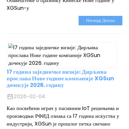
Обавештење о празнику Кинеске Нове године у
anda
XGSun-у
Погледај Детаље
17 година заједничке визије: Дирљива
прослава Нове године компаније XGSun
дочекује 2026. годину
2026-02-04
Као посвећени играч у пасивним IoT решењима и
производњи РФИД ознака са 17 година искуства у
индустрији, XGSun је прошлог петка свечано