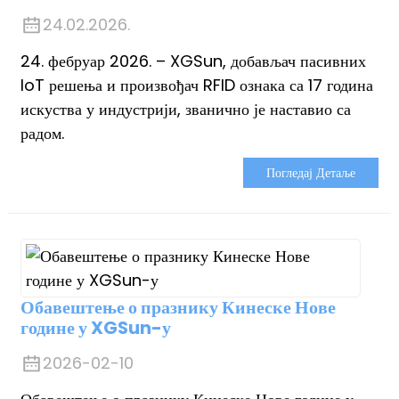
24.02.2026.
24. фебруар 2026. – XGSun, добављач пасивних
IoT решења и произвођач RFID ознака са 17 година
искуства у индустрији, званично је наставио са
радом.
n
Погледај Детаље
se
Обавештење о празнику Кинеске Нове
године у XGSun-у
ese
2026-02-10