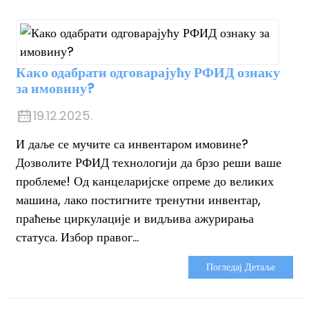
Како одабрати одговарајућу РФИД ознаку
за имовину?
19.12.2025.
И даље се мучите са инвентаром имовине?
Дозволите РФИД технологији да брзо реши ваше
проблеме! Од канцеларијске опреме до великих
машина, лако постигните тренутни инвентар,
праћење циркулације и видљива ажурирања
статуса. Избор правог...
Погледај Детаље