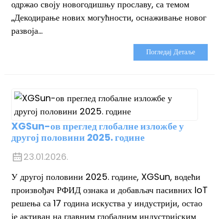
одржао своју новогодишњу прославу, са темом
„Декодирање нових могућности, оснаживање новог
развоја...
Погледај Детаље
XGSun-ов преглед глобалне изложбе у
другој половини 2025. године
23.01.2026.
У другој половини 2025. године, XGSun, водећи
произвођач РФИД ознака и добављач пасивних IoT
решења са 17 година искуства у индустрији, остао
је активан на главним глобалним индустријским