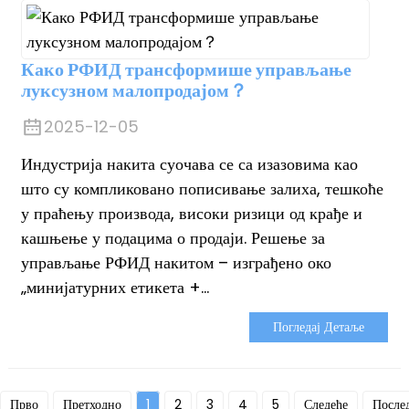
Како РФИД трансформише управљање
луксузном малопродајом？
2025-12-05
Индустрија накита суочава се са изазовима као
што су компликовано пописивање залиха, тешкоће
у праћењу производа, високи ризици од крађе и
кашњење у подацима о продаји. Решење за
управљање РФИД накитом – изграђено око
„минијатурних етикета +...
Погледај Детаље
Прво
Претходно
1
2
3
4
5
Следеће
После