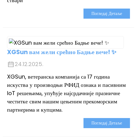
ствари
Погледај Детаље
XGSun вам жели срећно Бадње вече! ✨
24.12.2025.
XGSun, ветеранска компанија са 17 година
искуства у производњи РФИД ознака и пасивним
IoT решењима, упућује најсрдачније празничне
честитке свим нашим цењеним прекоморским
партнерима и купцима.
Погледај Детаље