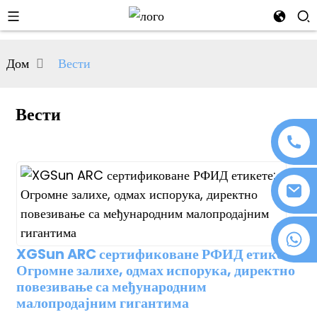
al
Дом
Вести
se
e
Вести
an
+86 18076372139
XGSun ARC сертификоване РФИД етикете:
Огромне залихе, одмах испорука, директно
n
повезивање са међународним
малопродајним гигантима