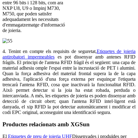
entre 96 bits i 128 bits, com ara
NXP U8, U9 o Impinj M730,
M750, que poden satisfer
adequadament les necessitats
d'emmagatzematge d'informació
de joieria.
4. Tenint en compte els requisits de seguretat,
Etiquetes de joieria
antirobatori impermeables
es pot dissenyar amb antenes RFID
fràgils. El principi de l'antena RFID fràgil és el següent: una capa de
material adhesiu omple l'espai entre la incrustació de PET i alumini.
Quan la força adhesiva del material frontal supera la de la capa
adhesiva, l'aplicació d'una força externa per esquinçar l'etiqueta
trencarà l'antena RFID, cosa que inactivarà la funcionalitat RFID.
Això permet detectar si la joia ha estat robada, perduda o
intercanviada. A més, les etiquetes de joieria es poden dissenyar amb
detecció de circuit obert; quan l'antena RFID intel·ligent està
danyada, el xip RFID la pot detectar automàticament i modificar el
codi EPC original, aconseguint una identificació segura.
Productes relacionats amb XGSun
El
Etiquetes de preu de joieria UHF
Dissenyades i produïdes per