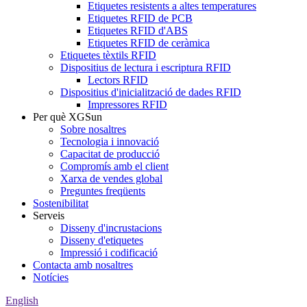
Etiquetes resistents a altes temperatures
Etiquetes RFID de PCB
Etiquetes RFID d'ABS
Etiquetes RFID de ceràmica
Etiquetes tèxtils RFID
Dispositius de lectura i escriptura RFID
Lectors RFID
Dispositius d'inicialització de dades RFID
Impressores RFID
Per què XGSun
Sobre nosaltres
Tecnologia i innovació
Capacitat de producció
Compromís amb el client
Xarxa de vendes global
Preguntes freqüents
Sostenibilitat
Serveis
Disseny d'incrustacions
Disseny d'etiquetes
Impressió i codificació
Contacta amb nosaltres
Notícies
English