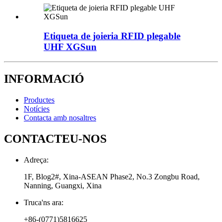
Etiqueta de joieria RFID plegable
UHF XGSun
INFORMACIÓ
Productes
Notícies
Contacta amb nosaltres
CONTACTEU-NOS
Adreça:
1F, Blog2#, Xina-ASEAN Phase2, No.3 Zongbu Road,
Nanning, Guangxi, Xina
Truca'ns ara:
+86-(0771)5816625