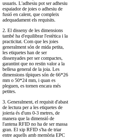
usuaris. L'adhesiu pot ser adhesiu
espaiador de joies o adhesiu de
fusió en calent, que compleix
adequadament els requisits.
2. El disseny de les dimensions
també ha d'equilibrar l'estètica i la
practicitat. Com que les joies
generalment són de mida petita,
les etiquetes han de ser
dissenyades per ser compactes,
garantint que no restin valor a la
bellesa general de la joia. Les
dimensions típiques són de 66*26
mm o 50*24 mm, i quan es
pleguen, es tornen encara més
petites.
3. Generalment, el requisit d'abast
de lectura per a les etiquetes de
joieria és d'uns 0-3 metres, de
manera que la dimensió de
l'antena RFID no ha de ser massa
gran. El xip RFID s'ha de triar
entre aquells amb memòria EPC