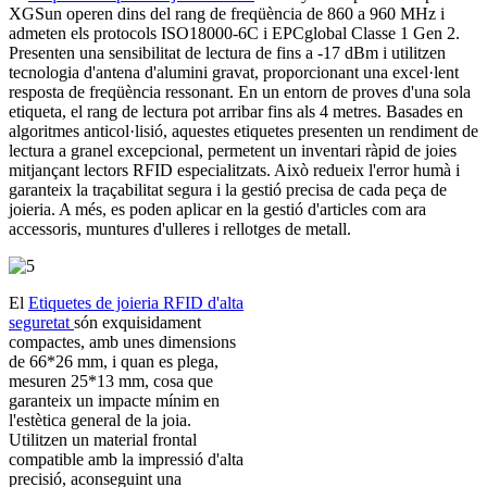
XGSun operen dins del rang de freqüència de 860 a 960 MHz i
admeten els protocols ISO18000-6C i EPCglobal Classe 1 Gen 2.
Presenten una sensibilitat de lectura de fins a -17 dBm i utilitzen
tecnologia d'antena d'alumini gravat, proporcionant una excel·lent
resposta de freqüència ressonant. En un entorn de proves d'una sola
etiqueta, el rang de lectura pot arribar fins als 4 metres. Basades en
algoritmes anticol·lisió, aquestes etiquetes presenten un rendiment de
lectura a granel excepcional, permetent un inventari ràpid de joies
mitjançant lectors RFID especialitzats. Això redueix l'error humà i
garanteix la traçabilitat segura i la gestió precisa de cada peça de
joieria. A més, es poden aplicar en la gestió d'articles com ara
accessoris, muntures d'ulleres i rellotges de metall.
El
Etiquetes de joieria RFID d'alta
seguretat
són exquisidament
compactes, amb unes dimensions
de 66*26 mm, i quan es plega,
mesuren 25*13 mm, cosa que
garanteix un impacte mínim en
l'estètica general de la joia.
Utilitzen un material frontal
compatible amb la impressió d'alta
precisió, aconseguint una