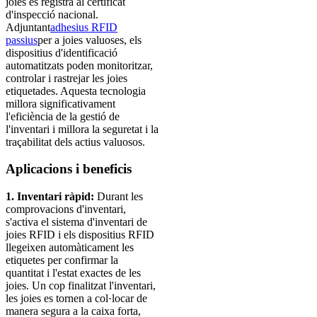
joies es registra al certificat
d'inspecció nacional.
Adjuntant
adhesius RFID
passius
per a joies valuoses, els
dispositius d'identificació
automatitzats poden monitoritzar,
controlar i rastrejar les joies
etiquetades. Aquesta tecnologia
millora significativament
l'eficiència de la gestió de
l'inventari i millora la seguretat i la
traçabilitat dels actius valuosos.
Aplicacions i beneficis
1. Inventari ràpid:
Durant les
comprovacions d'inventari,
s'activa el sistema d'inventari de
joies RFID i els dispositius RFID
llegeixen automàticament les
etiquetes per confirmar la
quantitat i l'estat exactes de les
joies. Un cop finalitzat l'inventari,
les joies es tornen a col·locar de
manera segura a la caixa forta,