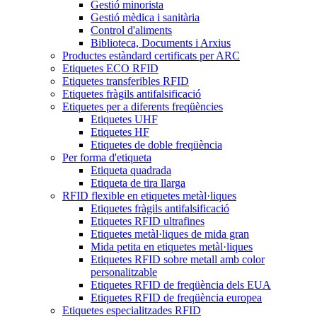
Gestió minorista
Gestió mèdica i sanitària
Control d'aliments
Biblioteca, Documents i Arxius
Productes estàndard certificats per ARC
Etiquetes ECO RFID
Etiquetes transferibles RFID
Etiquetes fràgils antifalsificació
Etiquetes per a diferents freqüències
Etiquetes UHF
Etiquetes HF
Etiquetes de doble freqüència
Per forma d'etiqueta
Etiqueta quadrada
Etiqueta de tira llarga
RFID flexible en etiquetes metàl·liques
Etiquetes fràgils antifalsificació
Etiquetes RFID ultrafines
Etiquetes metàl·liques de mida gran
Mida petita en etiquetes metàl·liques
Etiquetes RFID sobre metall amb color
personalitzable
Etiquetes RFID de freqüència dels EUA
Etiquetes RFID de freqüència europea
Etiquetes especialitzades RFID