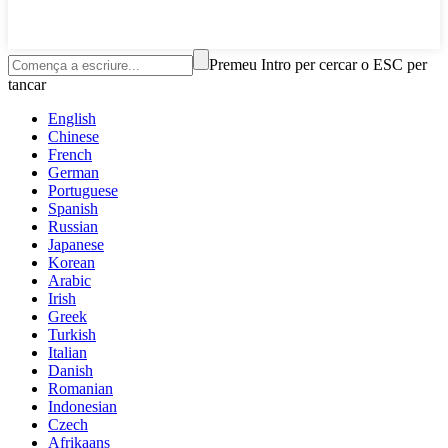
Premeu Intro per cercar o ESC per
tancar
English
Chinese
French
German
Portuguese
Spanish
Russian
Japanese
Korean
Arabic
Irish
Greek
Turkish
Italian
Danish
Romanian
Indonesian
Czech
Afrikaans