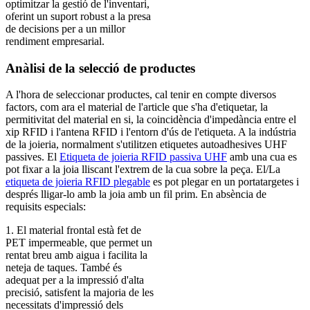
optimitzar la gestió de l'inventari,
oferint un suport robust a la presa
de decisions per a un millor
rendiment empresarial.
Anàlisi de la selecció de productes
A l'hora de seleccionar productes, cal tenir en compte diversos
factors, com ara el material de l'article que s'ha d'etiquetar, la
permitivitat del material en si, la coincidència d'impedància entre el
xip RFID i l'antena RFID i l'entorn d'ús de l'etiqueta. A la indústria
de la joieria, normalment s'utilitzen etiquetes autoadhesives UHF
passives. El
Etiqueta de joieria RFID passiva UHF
amb una cua es
pot fixar a la joia lliscant l'extrem de la cua sobre la peça. El/La
etiqueta de joieria RFID plegable
es pot plegar en un portatargetes i
després lligar-lo amb la joia amb un fil prim. En absència de
requisits especials:
1. El material frontal està fet de
PET impermeable, que permet un
rentat breu amb aigua i facilita la
neteja de taques. També és
adequat per a la impressió d'alta
precisió, satisfent la majoria de les
necessitats d'impressió dels