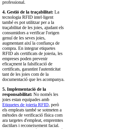
4. Gestió de la traçabilitat:
La
tecnologia RFID intel·ligent
també es pot utilitzar per a la
traçabilitat de les joies, ajudant els
consumidors a verificar l'origen
genuí de les seves joies,
augmentant així la confiança de
compra. En integrar etiquetes
RFID als certificats de joieria, les
empreses poden prevenir
eficaçment la falsificació de
certificats, garantint l'autenticitat
tant de les joies com de la
documentació que les acompanya.
5. Implementació de la
responsabilitat:
No només les
joies estan equipades amb
Etiquetes de joieria RFID
, però
els empleats també se sotmeten a
mètodes de verificació física com
ara targetes d'empleat, empremtes
dactilars i reconeixement facial.