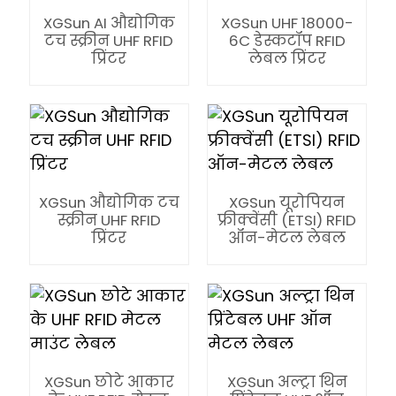
XGSun AI औद्योगिक
XGSun UHF 18000-
टच स्क्रीन UHF RFID
6C डेस्कटॉप RFID
प्रिंटर
लेबल प्रिंटर
n
XGSun औद्योगिक टच
XGSun यूरोपियन
स्क्रीन UHF RFID
फ्रीक्वेंसी (ETSI) RFID
प्रिंटर
ऑन-मेटल लेबल
se
ese
XGSun छोटे आकार
XGSun अल्ट्रा थिन