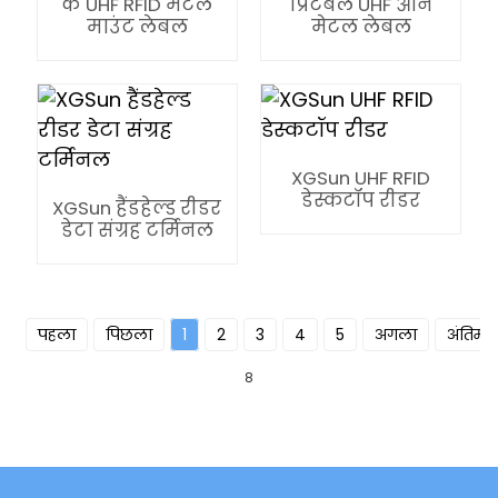
के UHF RFID मेटल
प्रिंटेबल UHF ऑन
anda
माउंट लेबल
मेटल लेबल
XGSun UHF RFID
डेस्कटॉप रीडर
XGSun हैंडहेल्ड रीडर
डेटा संग्रह टर्मिनल
पहला
पिछला
1
2
3
4
5
अगला
अंतिम
8