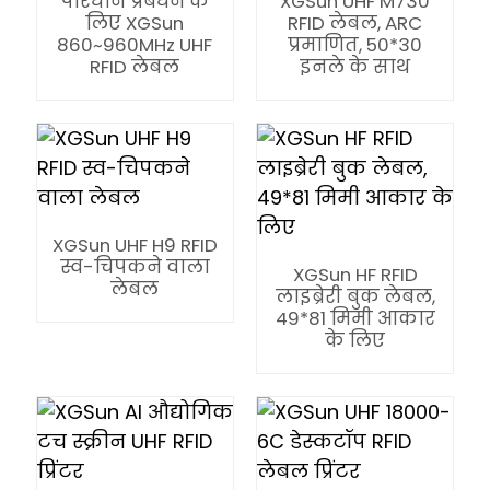
परिधान प्रबंधन के
XGSun UHF M730
लिए XGSun
RFID लेबल, ARC
860~960MHz UHF
प्रमाणित, 50*30
RFID लेबल
इनले के साथ
XGSun UHF H9 RFID
स्व-चिपकने वाला
XGSun HF RFID
लेबल
लाइब्रेरी बुक लेबल,
49*81 मिमी आकार
के लिए
ian
am