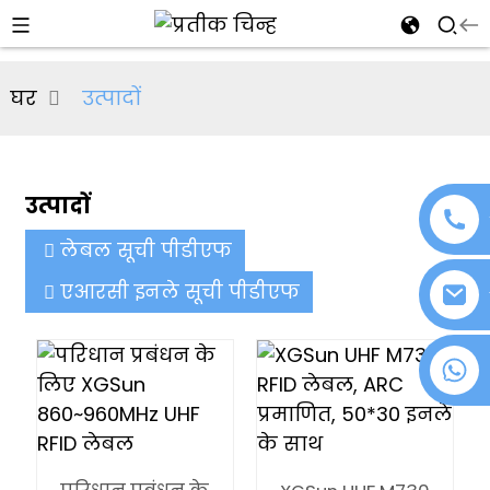
al
घर
उत्पादों
se
e
उत्पादों
लेबल सूची पीडीएफ
an
एआरसी इनले सूची पीडीएफ
+86 18076372139
n