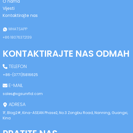
O nama
Vijesti
Kontaktirajte nas
WHATSAPP
+86 18076372139
KONTAKTIRAJTE NAS ODMAH
TELEFON
+86-(0771)5816625
E-MAIL
sales@xgsunrfid.com
ADRESA
1F, Blog2#, Kina-ASEAN Phase2, No.3 Zongbu Road, Nanning, Guangxi,
Kina