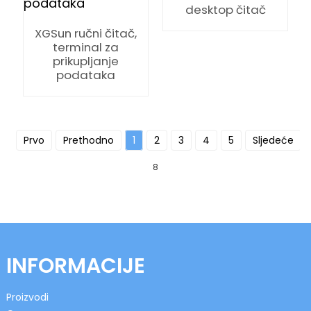
desktop čitač
XGSun ručni čitač,
terminal za
prikupljanje
podataka
Prvo
Prethodno
1
2
3
4
5
Sljedeće
8
INFORMACIJE
Proizvodi