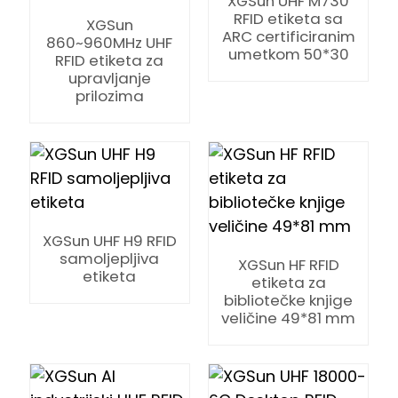
XGSun UHF M730
RFID etiketa sa
XGSun
ARC certificiranim
860~960MHz UHF
umetkom 50*30
RFID etiketa za
upravljanje
prilozima
XGSun UHF H9 RFID
samoljepljiva
XGSun HF RFID
etiketa
etiketa za
bibliotečke knjige
veličine 49*81 mm
ian
am