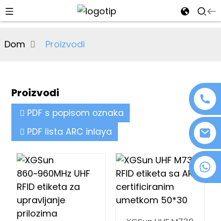
al
Dom
Proizvodi
se
e
Proizvodi
PDF s popisom oznaka
an
PDF lista ARC inlaya
+86 18076372139
n