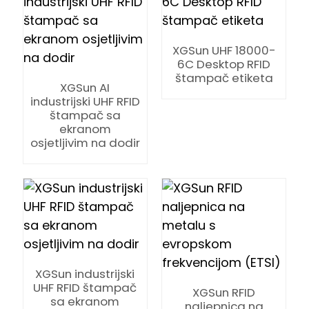
XGSun UHF 18000-
6C Desktop RFID
štampač etiketa
XGSun AI
industrijski UHF RFID
štampač sa
n
ekranom
osjetljivim na dodir
se
ese
XGSun industrijski
UHF RFID štampač
XGSun RFID
sa ekranom
naljepnica na