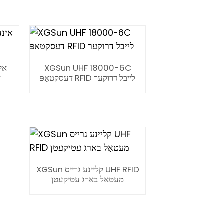
XGSun UHF 18000-6C
דעסקטאַפּ RFID לייבל דרוקער
ס
XGSun קליינע גרייס UHF RFID
מעטאַל בארג עטיקעטן