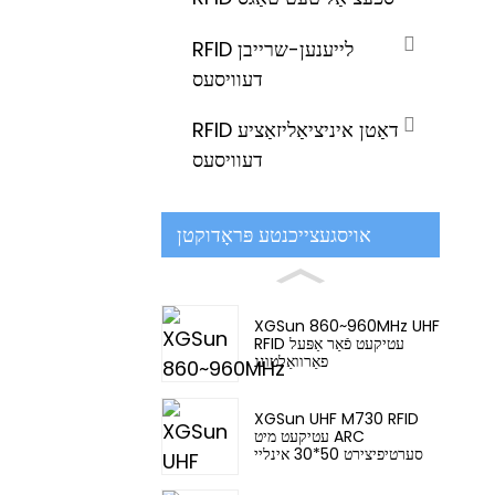
RFID לייענען-שרייבן
דעוויסעס
RFID דאַטן איניציאַליזאַציע
דעוויסעס
אויסגעצייכנטע פּראָדוקטן
XGSun 860~960MHz UHF
RFID עטיקעט פֿאַר אַפּעל
פאַרוואַלטונג
XGSun UHF M730 RFID
עטיקעט מיט ARC
סערטיפיצירט 50*30 אינליי