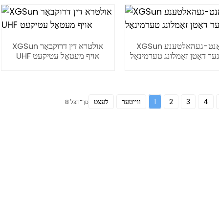
XGSun האַנט-געהאלטענע
XGSun אולטרא דין דרוקבאַר
ער דאַטן זאַמלונג טערמינאַל
UHF אויף מעטאַל עטיקעט
4
3
2
1
ווייטער
לעצט
סך־הכּל 8