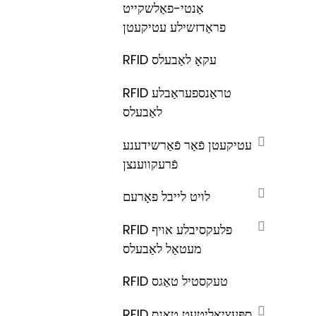
אַנטי-פאַלשקייט
פראַדזשילע עטיקעטן
RFID עקאָ לאַבעלס
RFID טראַנספעראַבלע
לאַבעלס
עטיקעטן פֿאַר פֿאַרשידענע
פֿרעקווענצן
לויט לייבל פאָרעם
RFID פלעקסיבלע אויף
מעטאַל לאַבעלס
RFID טעקסטיל טאַגס
RFID ספּעציאַליטעט טאַגס