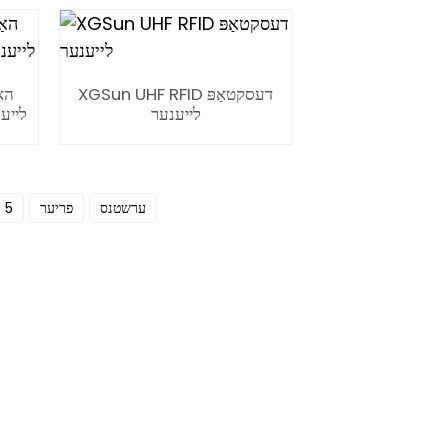
XGSun UHF RFID דעסקטאַפּ
לייענער
לייענ
ערשטנס
פריער
5