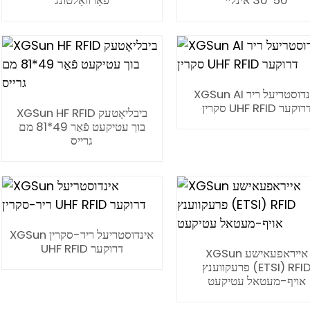
50*30 אינליי
פאַרוואַלטונג
XGSun AI אינדוסטריעל ריר
קרין UHF RFID דרוקער
XGSun HF RFID ביבליאָטעק
בוך עטיקעט פֿאַר 49*81 מם
גרייס
XGSun אינדוסטריעל ריר-סקרין
UHF RFID דרוקער
XGSun אייראפעאישע
פרעקווענץ (ETSI) RFID
אויף-מעטאל עטיקעט