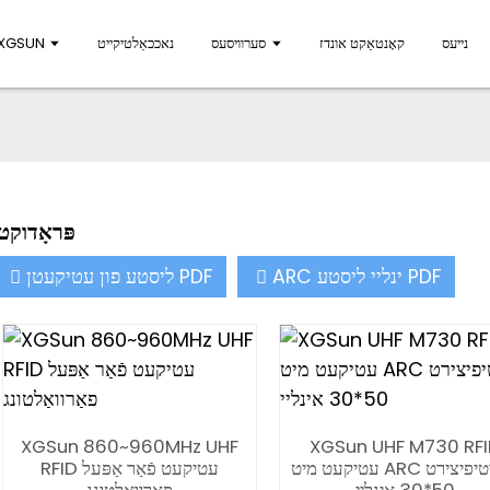
נייעס
קאָנטאַקט אונדז
סערוויסעס
נאככאַלטיקייט
פארוואס GSUN
פּראָדוקט
ARC ינליי ליסטע PDF
ליסטע פון ​​עטיקעטן PDF
XGSun 860~960MHz UHF
XGSun UHF M730 RF
עטיקעט מיט ARC סערטיפיצירט
RFID עטיקעט פֿאַר אַפּעל