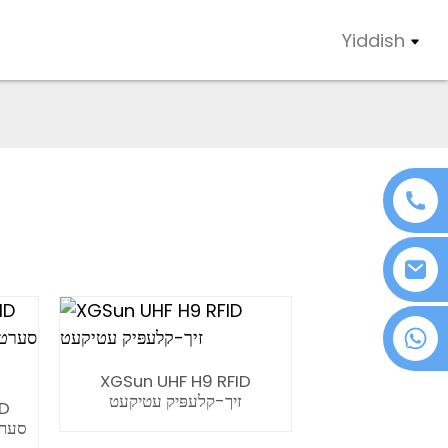
Yiddish
+86 18076372139
XGSun UHF H9 RFID
זיך-קלעפּיק עטיקעט
ID