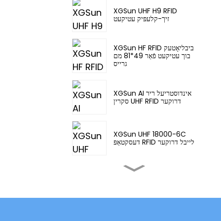
XGSun UHF H9 RFID
זיך-קלעפּיק עטיקעט
XGSun HF RFID ביבליאָטעק
בוך עטיקעט פֿאַר 49*81 מם
גרייס
XGSun AI אינדוסטריעל ריר
סקרין UHF RFID דרוקער
XGSun UHF 18000-6C
דעסקטאַפּ RFID לייבל דרוקער
XGSun אינדוסטריעל
ריר-סקרין UHF RFID דרוקער
XGSun אייראפעאישע
פרעקווענץ (ETSI) RFID