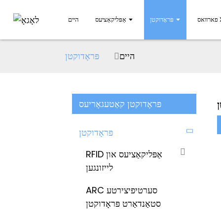
X
פּראָדוקטן
אַפּליקאַציעס
היים
היים
פּראָדוקטן
ן
פּראָדוקטן קאַטעגאָריעס
פּראָדוקטן
RFID אַפּליקאַציעס און
לייזונגען
ARC סערטיפיצירטע
סטאַנדאַרט פּראָדוקטן