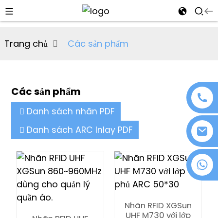
al
Trang chủ
Các sản phẩm
se
e
Các sản phẩm
Danh sách nhãn PDF
an
Danh sách ARC Inlay PDF
+86 18076372139
n
Nhãn RFID XGSun
UHF M730 với lớp