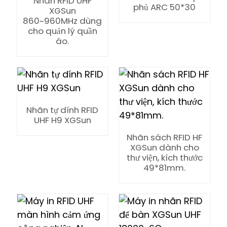
Nhãn RFID UHF
phủ ARC 50*30
XGSun
860~960MHz dùng
cho quản lý quần
áo.
Nhãn tự dính RFID
UHF H9 XGSun
Nhãn sách RFID HF
XGSun dành cho
thư viện, kích thước
49*81mm.
ian
am