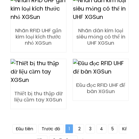
anda
Nhãn RFID UHF gắn
Nhãn dán kim loại
kim loại kích thước
siêu mỏng có thể in
nhỏ XGSun
UHF XGSun
Đầu đọc RFID UHF để
bàn XGSun
Thiết bị thu thập dữ
liệu cầm tay XGSun
Đầu tiên
Trước đó
1
2
3
4
5
Kế