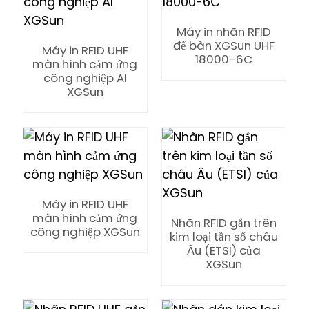
Máy in nhãn RFID
để bàn XGSun UHF
Máy in RFID UHF
18000-6C
màn hình cảm ứng
công nghiệp AI
XGSun
n
se
Máy in RFID UHF
màn hình cảm ứng
Nhãn RFID gắn trên
công nghiệp XGSun
kim loại tần số châu
Âu (ETSI) của
ese
XGSun