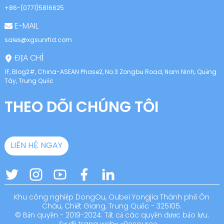
+86-(0771)5816625
E-MAIL
sales@xgsunrfid.com
ĐỊA CHỈ
1F, Blog2#, China-ASEAN Phase2, No.3 Zongbu Road, Nam Ninh, Quảng
Tây, Trung Quốc
THEO DÕI CHÚNG TÔI
LIÊN HỆ NGAY
Khu công nghiệp DongOu, Oubei Yongjia Thành phố Ôn
Châu, Chiết Giang, Trung Quốc - 325105.
© Bản quyền - 2019-2024: Tất cả các quyền được bảo lưu.