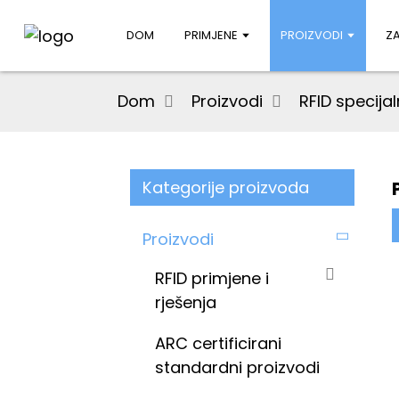
DOM
PRIMJENE
PROIZVODI
Z
Dom
Proizvodi
RFID specija
Kategorije proizvoda
Proizvodi
RFID primjene i
rješenja
ARC certificirani
standardni proizvodi