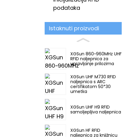
podataka
Istaknuti proizvodi
XGSun 860~960MHz UHF
RFID naljepnica za
upravljanje prilozima
XGSun UHF M730 RFID
naljepnica s ARC
certifikatom 50*30
umetka
XGSun UHF H9 RFID
samoljepljiva naljepnica
XGSun HF RFID
naljepnica za knjižnicu