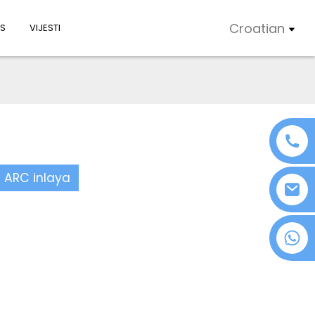
Croatian
AS
VIJESTI
 ARC inlaya
+86 18076372139