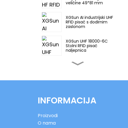
veličine 49*81 mm
XGSun AI industrijski UHF
RFID pisač s dodirnim
zaslonom
XGSun UHF 18000-6C
Stolni RFID pisač
naljepnica
XGSun industrijski UHF
RFID pisač s dodirnim
zaslonom
XGSun europska
frekvencijska (ETSI) RFID
INFORMACIJA
naljepnica na metalu
XGSun UHF RFID
Proizvodi
metalne etikete male
veličine
O nama