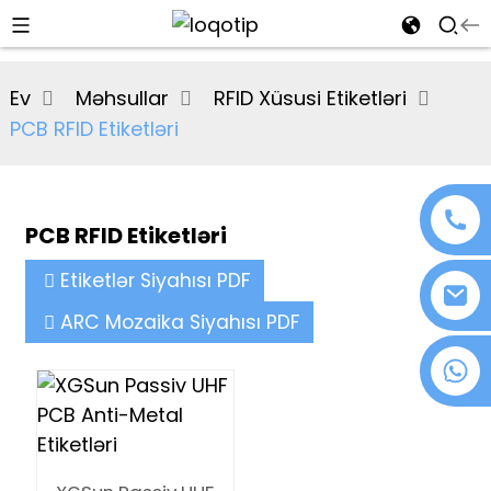
al
Ev
Məhsullar
RFID Xüsusi Etiketləri
se
PCB RFID Etiketləri
e
PCB RFID Etiketləri
an
Etiketlər Siyahısı PDF
ARC Mozaika Siyahısı PDF
+86 18076372139
n