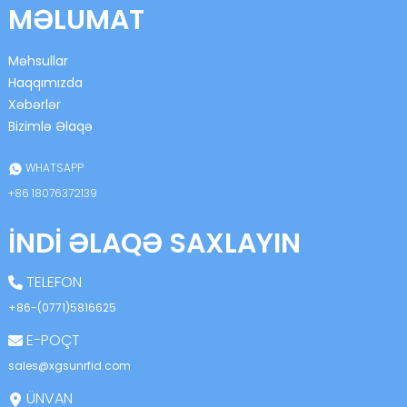
MƏLUMAT
Məhsullar
Haqqımızda
Xəbərlər
Bizimlə Əlaqə
n
WHATSAPP
+86 18076372139
İNDI ƏLAQƏ SAXLAYIN
se
TELEFON
+86-(0771)5816625
E-POÇT
ese
sales@xgsunrfid.com
ÜNVAN