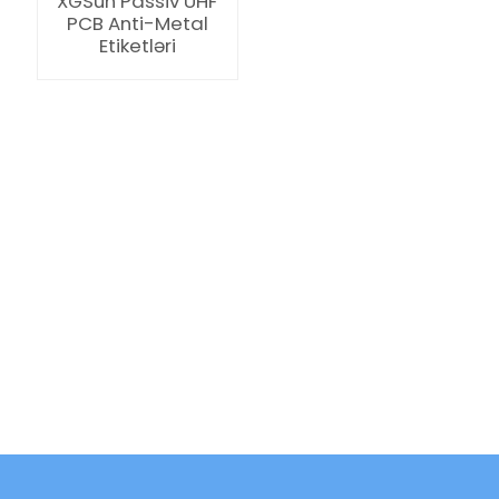
XGSun Passiv UHF
PCB Anti-Metal
Etiketləri
ian
am