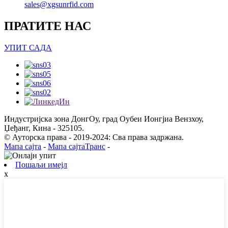
sales@xgsunrfid.com
ПРАТИТЕ НАС
УПИТ САДА
Индустријска зона ДонгОу, град Оубеи Ионгјиа Вензхоу,
Џеђанг, Кина - 325105.
© Ауторска права - 2019-2024: Сва права задржана.
Мапа сајта
-
Мапа сајтаТранс
-
Пошаљи имејл
x