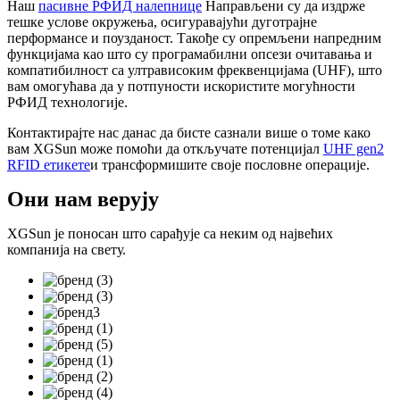
Наш
пасивне РФИД налепнице
Направљени су да издрже
тешке услове окружења, осигуравајући дуготрајне
перформансе и поузданост. Такође су опремљени напредним
функцијама као што су програмабилни опсези очитавања и
компатибилност са ултрависоким фреквенцијама (UHF), што
вам омогућава да у потпуности искористите могућности
РФИД технологије.
Контактирајте нас данас да бисте сазнали више о томе како
вам XGSun може помоћи да откључате потенцијал
UHF gen2
RFID етикете
и трансформишите своје пословне операције.
Они нам верују
XGSun је поносан што сарађује са неким од највећих
компанија на свету.