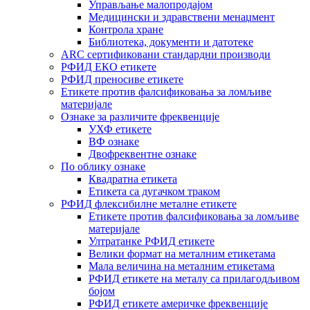
Управљање малопродајом
Медицински и здравствени менаџмент
Контрола хране
Библиотека, документи и датотеке
ARC сертификовани стандардни производи
РФИД ЕКО етикете
РФИД преносиве етикете
Етикете против фалсификовања за ломљиве
материјале
Ознаке за различите фреквенције
УХФ етикете
ВФ ознаке
Двофреквентне ознаке
По облику ознаке
Квадратна етикета
Етикета са дугачком траком
РФИД флексибилне металне етикете
Етикете против фалсификовања за ломљиве
материјале
Ултратанке РФИД етикете
Велики формат на металним етикетама
Мала величина на металним етикетама
РФИД етикете на металу са прилагодљивом
бојом
РФИД етикете америчке фреквенције