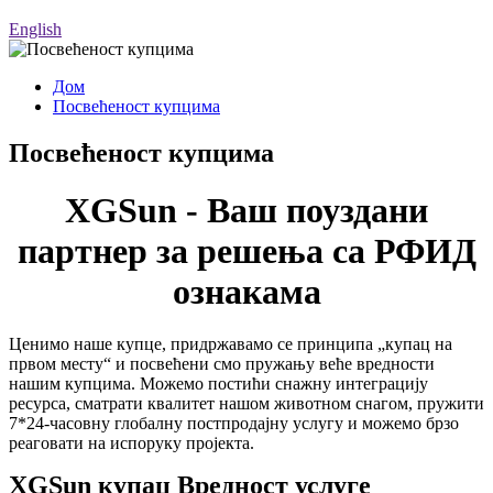
English
Дом
Посвећеност купцима
Посвећеност купцима
XGSun - Ваш поуздани
партнер за решења са РФИД
ознакама
Ценимо наше купце, придржавамо се принципа „купац на
првом месту“ и посвећени смо пружању веће вредности
нашим купцима. Можемо постићи снажну интеграцију
ресурса, сматрати квалитет нашом животном снагом, пружити
7*24-часовну глобалну постпродајну услугу и можемо брзо
реаговати на испоруку пројекта.
XGSun купац
Вредност услуге