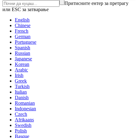
Притисните ентер за претрагу
или ESC за затварање
English
Chinese
French
German
Portuguese
Spanish
Russian
Japanese
Korean
Arabic
Irish
Greek
Turkish
Italian
Danish
Romanian
Indonesian
Czech
Afrikaans
Swedish
Polish
Basque