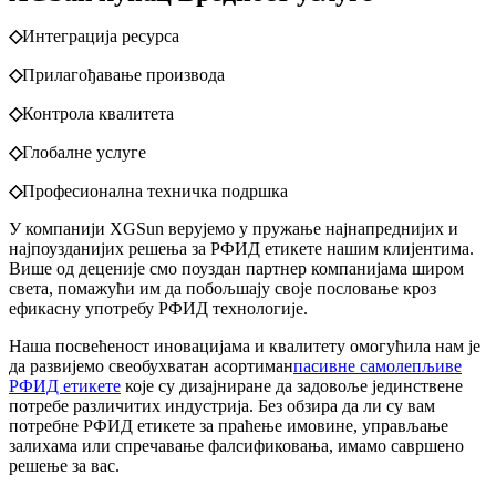
◇
Интеграција ресурса
◇
Прилагођавање производа
◇
Контрола квалитета
◇
Глобалне услуге
◇
Професионална техничка подршка
У компанији XGSun верујемо у пружање најнапреднијих и
најпоузданијих решења за РФИД етикете нашим клијентима.
Више од деценије смо поуздан партнер компанијама широм
света, помажући им да побољшају своје пословање кроз
ефикасну употребу РФИД технологије.
Наша посвећеност иновацијама и квалитету омогућила нам је
да развијемо свеобухватан асортиман
пасивне самолепљиве
РФИД етикете
које су дизајниране да задовоље јединствене
потребе различитих индустрија. Без обзира да ли су вам
потребне РФИД етикете за праћење имовине, управљање
залихама или спречавање фалсификовања, имамо савршено
решење за вас.