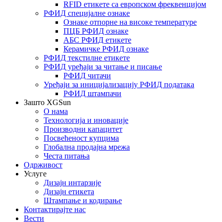
RFID етикете са европском фреквенцијом
РФИД специјалне ознаке
Ознаке отпорне на високе температуре
ПЦБ РФИД ознаке
АБС РФИД етикете
Керамичке РФИД ознаке
РФИД текстилне етикете
РФИД уређаји за читање и писање
РФИД читачи
Уређаји за иницијализацију РФИД података
РФИД штампачи
Зашто XGSun
О нама
Технологија и иновације
Производни капацитет
Посвећеност купцима
Глобална продајна мрежа
Честа питања
Одрживост
Услуге
Дизајн интарзије
Дизајн етикета
Штампање и кодирање
Контактирајте нас
Вести