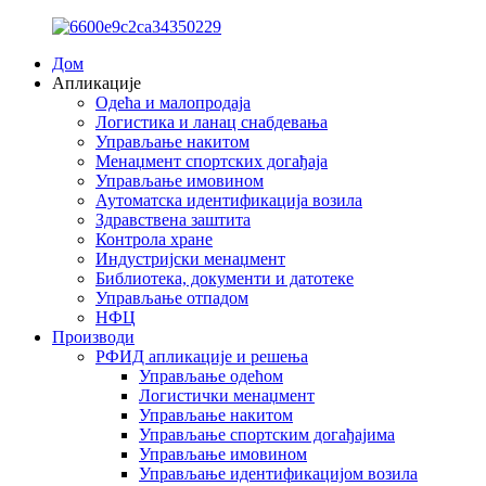
Дом
Апликације
Одећа и малопродаја
Логистика и ланац снабдевања
Управљање накитом
Менаџмент спортских догађаја
Управљање имовином
Аутоматска идентификација возила
Здравствена заштита
Контрола хране
Индустријски менаџмент
Библиотека, документи и датотеке
Управљање отпадом
НФЦ
Производи
РФИД апликације и решења
Управљање одећом
Логистички менаџмент
Управљање накитом
Управљање спортским догађајима
Управљање имовином
Управљање идентификацијом возила