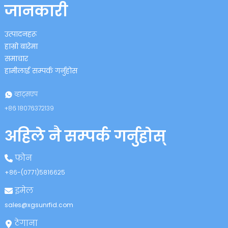
जानकारी
उत्पादनहरू
हाम्रो बारेमा
समाचार
हामीलाई सम्पर्क गर्नुहोस
n
व्हाट्सएप
+८६ १८०७६३७२१३९
अहिले नै सम्पर्क गर्नुहोस्
se
फोन
+८६-(०७७१)५८१६६२५
इमेल
ese
sales@xgsunrfid.com
ठेगाना