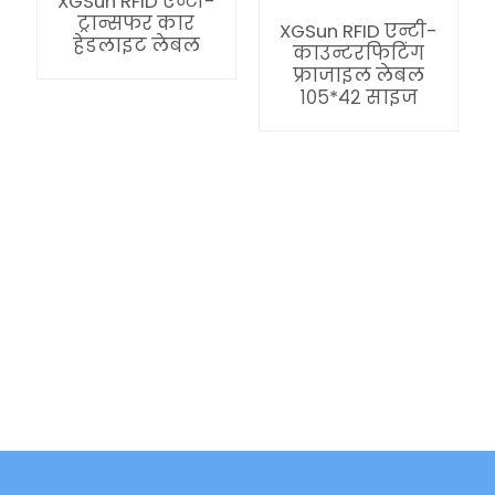
XGSun RFID एन्टी-
ट्रान्सफर कार
XGSun RFID एन्टी-
हेडलाइट लेबल
काउन्टरफिटिंग
फ्राजाइल लेबल
१०५*४२ साइज
ian
am