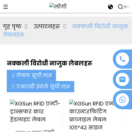
al
गृह पृष्ठ
उत्पादनहरू
नक्कली विरोधी नाजुक
se
लेबलहरू
e
नक्कली विरोधी नाजुक लेबलहरू
an
लेबल सूची PDF
एआरसी इनले सूची PDF
+८६ १८०७६३७२१३९
n