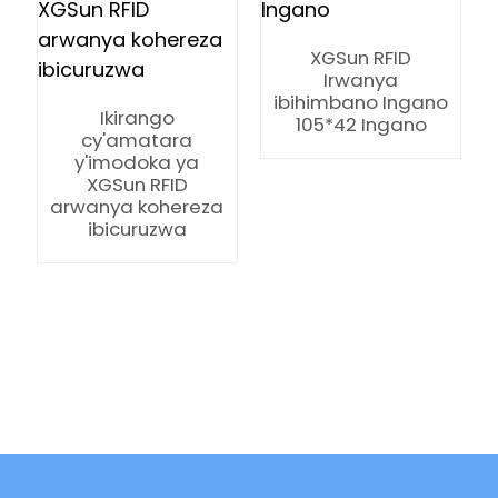
XGSun RFID
Irwanya
ibihimbano Ingano
Ikirango
105*42 Ingano
cy'amatara
y'imodoka ya
XGSun RFID
arwanya kohereza
ibicuruzwa
ian
am