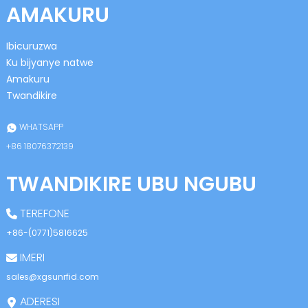
AMAKURU
Ibicuruzwa
Ku bijyanye natwe
Amakuru
Twandikire
n
WHATSAPP
+86 18076372139
TWANDIKIRE UBU NGUBU
se
TEREFONE
+86-(0771)5816625
IMERI
ese
sales@xgsunrfid.com
ADERESI