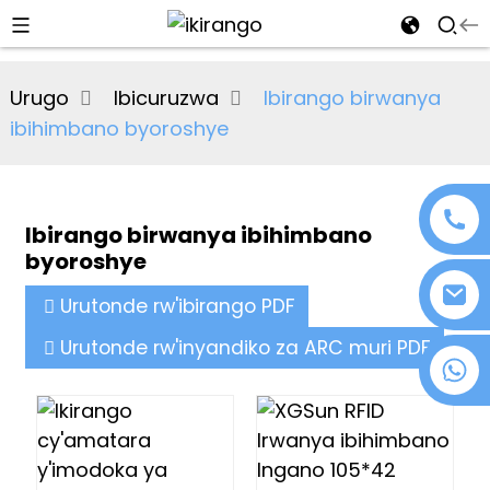
al
Urugo
Ibicuruzwa
Ibirango birwanya
se
ibihimbano byoroshye
e
Ibirango birwanya ibihimbano
byoroshye
an
Urutonde rw'ibirango PDF
Urutonde rw'inyandiko za ARC muri PDF
+86 18076372139
n