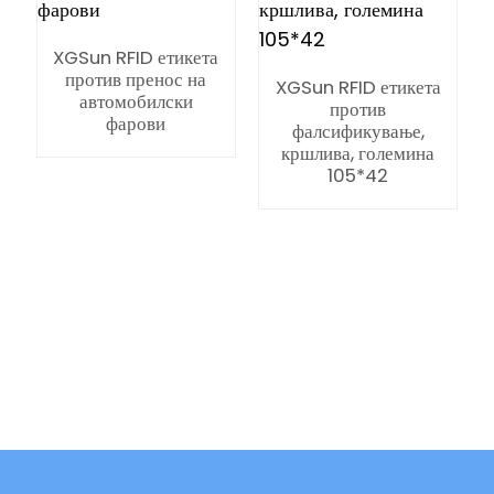
XGSun RFID етикета
против пренос на
XGSun RFID етикета
автомобилски
против
фарови
фалсификување,
кршлива, големина
105*42
ian
am