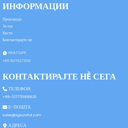
ИНФОРМАЦИИ
Производи
За нас
Вести
Контактирајте не
n
WHATSAPP
+86 18076372139
КОНТАКТИРАЈТЕ НÈ СЕГА
se
ТЕЛЕФОН
+86-(0771)5816625
Е-ПОШТА
ese
sales@xgsunrfid.com
АДРЕСА