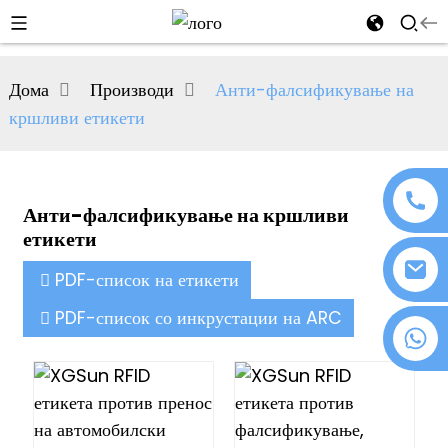
al
Дома
Производи
Анти-фалсификување на
se
кршливи етикети
e
Анти-фалсификување на кршливи
етикети
an
PDF-список на етикети
PDF-список со инкрустации на ARC
+86 18076372139
n