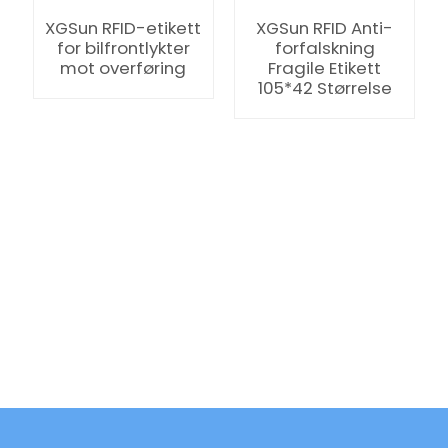
XGSun RFID-etikett
XGSun RFID Anti-
for bilfrontlykter
forfalskning
mot overføring
Fragile Etikett
105*42 Størrelse
ian
am