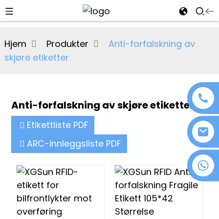
al
Hjem
Produkter
Anti-forfalskning av
se
skjøre etiketter
e
Anti-forfalskning av skjøre etiketter
an
Etikettliste PDF
ARC-innleggsliste PDF
+86 18076372139
n