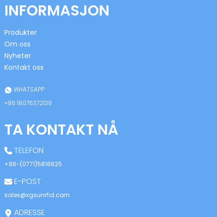
INFORMASJON
Produkter
Om oss
Nyheter
Kontakt oss
n
WHATSAPP
+86 18076372139
TA KONTAKT NÅ
se
TELEFON
+86-(0771)5816625
E-POST
ese
sales@xgsunrfid.com
ADRESSE