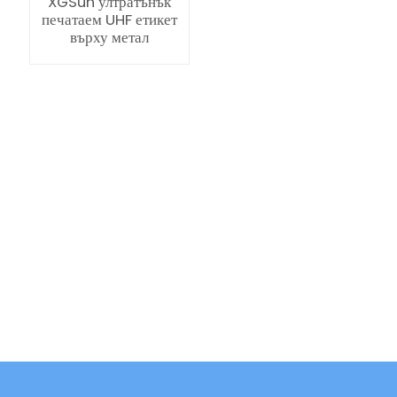
XGSun ултратънък
печатаем UHF етикет
върху метал
ian
am