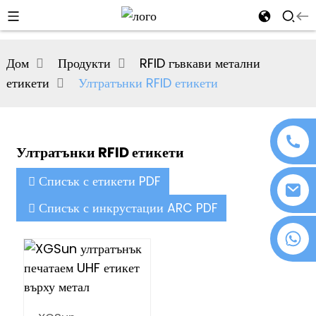
al
Дом
Продукти
RFID гъвкави метални
se
етикети
Ултратънки RFID етикети
e
Ултратънки RFID етикети
an
Списък с етикети PDF
Списък с инкрустации ARC PDF
+86 18076372139
n