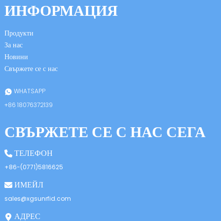
ИНФОРМАЦИЯ
Продукти
За нас
Новини
Свържете се с нас
n
WHATSAPP
+86 18076372139
СВЪРЖЕТЕ СЕ С НАС СЕГА
se
ТЕЛЕФОН
+86-(0771)5816625
ИМЕЙЛ
ese
sales@xgsunrfid.com
АДРЕС