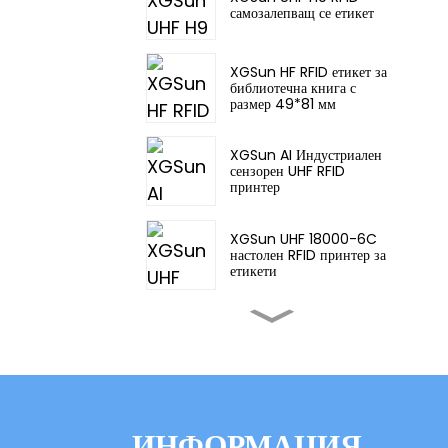
самозалепващ се етикет
XGSun HF RFID етикет за
библиотечна книга с
размер 49*81 мм
XGSun AI Индустриален
сензорен UHF RFID
принтер
XGSun UHF 18000-6C
настолен RFID принтер за
етикети
XGSun Индустриален UHF
RFID принтер със сензорен
екран
XGSun Европейски
честотен (ETSI) RFID
ИНФОРМАЦИЯ
етикет върху метал