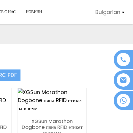
Bulgarian
Е С НАС
НОВИНИ
ARC PDF
+86 18076372139
XGSun Marathon
RFID
Dogbone пяна RFID етикет