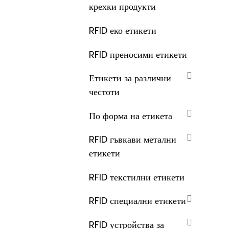
крехки продукти
RFID еко етикети
RFID преносими етикети
Етикети за различни
честоти
По форма на етикета
RFID гъвкави метални
етикети
RFID текстилни етикети
RFID специални етикети
RFID устройства за