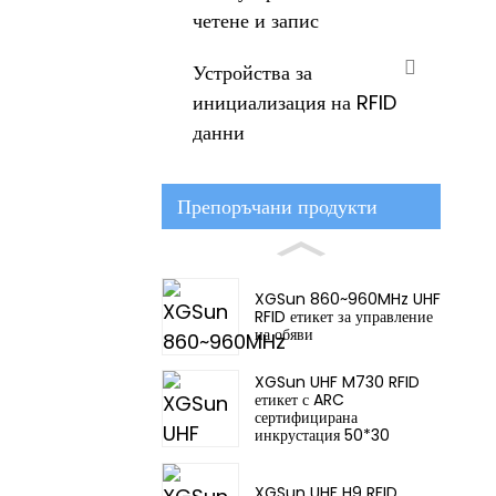
четене и запис
Устройства за
инициализация на RFID
данни
Препоръчани продукти
XGSun 860~960MHz UHF
RFID етикет за управление
на обяви
XGSun UHF M730 RFID
етикет с ARC
сертифицирана
инкрустация 50*30
XGSun UHF H9 RFID