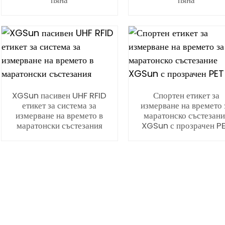
пяна
пяна
XGSun пасивен UHF RFID
Спортен етикет за
етикет за система за
измерване на времето 
измерване на времето в
маратонско състезани
маратонски състезания
XGSun с прозрачен P