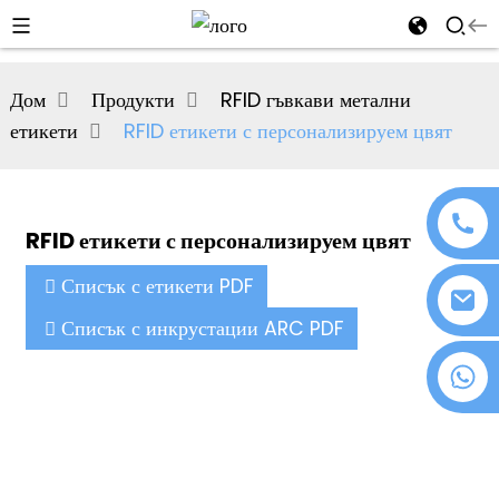
al
Дом
Продукти
RFID гъвкави метални
se
етикети
RFID етикети с персонализируем цвят
e
RFID етикети с персонализируем цвят
an
Списък с етикети PDF
Списък с инкрустации ARC PDF
+86 18076372139
n