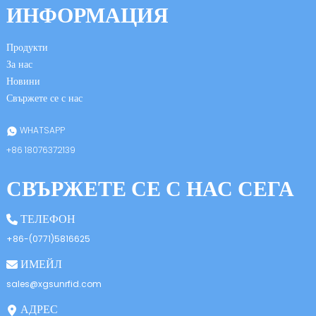
ИНФОРМАЦИЯ
Продукти
За нас
Новини
Свържете се с нас
n
WHATSAPP
+86 18076372139
СВЪРЖЕТЕ СЕ С НАС СЕГА
se
ТЕЛЕФОН
+86-(0771)5816625
ИМЕЙЛ
ese
sales@xgsunrfid.com
АДРЕС