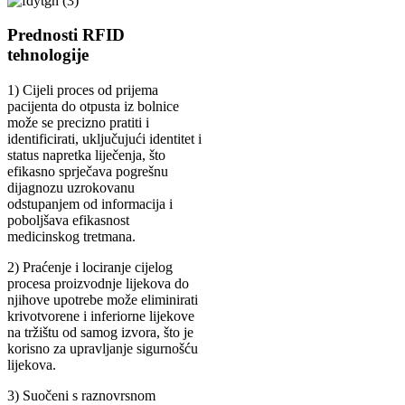
Prednosti RFID
tehnologije
1) Cijeli proces od prijema
pacijenta do otpusta iz bolnice
može se precizno pratiti i
identificirati, uključujući identitet i
status napretka liječenja, što
efikasno sprječava pogrešnu
dijagnozu uzrokovanu
odstupanjem od informacija i
poboljšava efikasnost
medicinskog tretmana.
2) Praćenje i lociranje cijelog
procesa proizvodnje lijekova do
njihove upotrebe može eliminirati
krivotvorene i inferiorne lijekove
na tržištu od samog izvora, što je
korisno za upravljanje sigurnošću
lijekova.
3) Suočeni s raznovrsnom