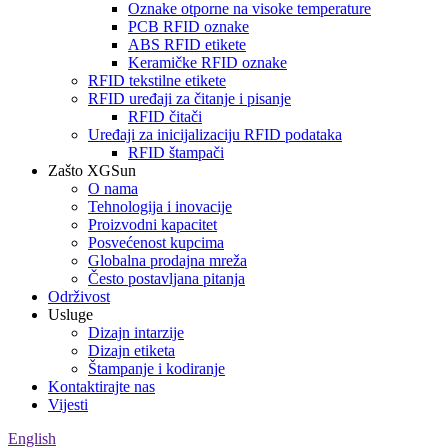
Oznake otporne na visoke temperature
PCB RFID oznake
ABS RFID etikete
Keramičke RFID oznake
RFID tekstilne etikete
RFID uređaji za čitanje i pisanje
RFID čitači
Uređaji za inicijalizaciju RFID podataka
RFID štampači
Zašto XGSun
O nama
Tehnologija i inovacije
Proizvodni kapacitet
Posvećenost kupcima
Globalna prodajna mreža
Često postavljana pitanja
Održivost
Usluge
Dizajn intarzije
Dizajn etiketa
Štampanje i kodiranje
Kontaktirajte nas
Vijesti
English