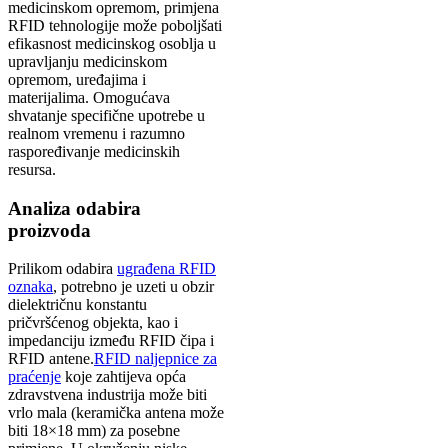
medicinskom opremom, primjena
RFID tehnologije može poboljšati
efikasnost medicinskog osoblja u
upravljanju medicinskom
opremom, uređajima i
materijalima. Omogućava
shvatanje specifične upotrebe u
realnom vremenu i razumno
raspoređivanje medicinskih
resursa.
Analiza odabira
proizvoda
Prilikom odabira
ugrađena RFID
oznaka
, potrebno je uzeti u obzir
dielektričnu konstantu
pričvršćenog objekta, kao i
impedanciju između RFID čipa i
RFID antene.
RFID naljepnice za
praćenje
koje zahtijeva opća
zdravstvena industrija može biti
vrlo mala (keramička antena može
biti 18×18 mm) za posebne