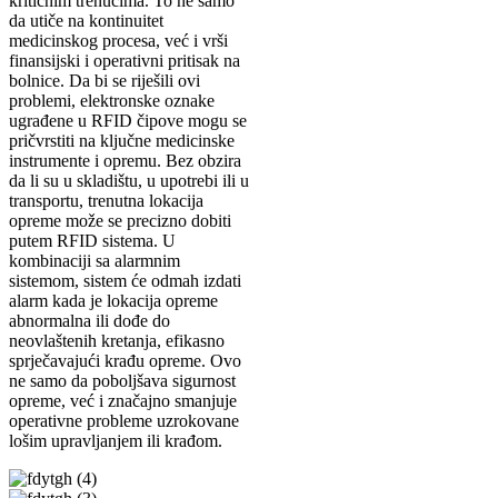
kritičnim trenucima. To ne samo
da utiče na kontinuitet
medicinskog procesa, već i vrši
finansijski i operativni pritisak na
bolnice. Da bi se riješili ovi
problemi, elektronske oznake
ugrađene u RFID čipove mogu se
pričvrstiti na ključne medicinske
instrumente i opremu. Bez obzira
da li su u skladištu, u upotrebi ili u
transportu, trenutna lokacija
opreme može se precizno dobiti
putem RFID sistema. U
kombinaciji sa alarmnim
sistemom, sistem će odmah izdati
alarm kada je lokacija opreme
abnormalna ili dođe do
neovlaštenih kretanja, efikasno
sprječavajući krađu opreme. Ovo
ne samo da poboljšava sigurnost
opreme, već i značajno smanjuje
operativne probleme uzrokovane
lošim upravljanjem ili krađom.