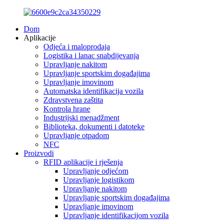
Dom
Aplikacije
Odjeća i maloprodaja
Logistika i lanac snabdijevanja
Upravljanje nakitom
Upravljanje sportskim događajima
Upravljanje imovinom
Automatska identifikacija vozila
Zdravstvena zaštita
Kontrola hrane
Industrijski menadžment
Biblioteka, dokumenti i datoteke
Upravljanje otpadom
NFC
Proizvodi
RFID aplikacije i rješenja
Upravljanje odjećom
Upravljanje logistikom
Upravljanje nakitom
Upravljanje sportskim događajima
Upravljanje imovinom
Upravljanje identifikacijom vozila