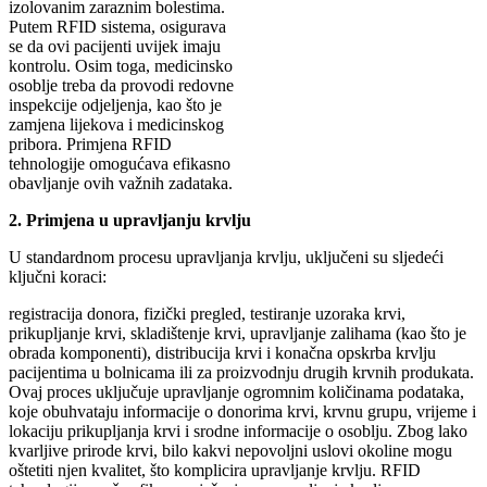
izolovanim zaraznim bolestima.
Putem RFID sistema, osigurava
se da ovi pacijenti uvijek imaju
kontrolu. Osim toga, medicinsko
osoblje treba da provodi redovne
inspekcije odjeljenja, kao što je
zamjena lijekova i medicinskog
pribora. Primjena RFID
tehnologije omogućava efikasno
obavljanje ovih važnih zadataka.
2. Primjena u upravljanju krvlju
U standardnom procesu upravljanja krvlju, uključeni su sljedeći
ključni koraci:
registracija donora, fizički pregled, testiranje uzoraka krvi,
prikupljanje krvi, skladištenje krvi, upravljanje zalihama (kao što je
obrada komponenti), distribucija krvi i konačna opskrba krvlju
pacijentima u bolnicama ili za proizvodnju drugih krvnih produkata.
Ovaj proces uključuje upravljanje ogromnim količinama podataka,
koje obuhvataju informacije o donorima krvi, krvnu grupu, vrijeme i
lokaciju prikupljanja krvi i srodne informacije o osoblju. Zbog lako
kvarljive prirode krvi, bilo kakvi nepovoljni uslovi okoline mogu
oštetiti njen kvalitet, što komplicira upravljanje krvlju. RFID