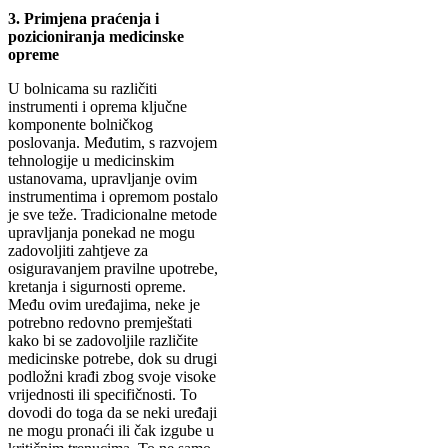
3. Primjena praćenja i
pozicioniranja medicinske
opreme
U bolnicama su različiti
instrumenti i oprema ključne
komponente bolničkog
poslovanja. Međutim, s razvojem
tehnologije u medicinskim
ustanovama, upravljanje ovim
instrumentima i opremom postalo
je sve teže. Tradicionalne metode
upravljanja ponekad ne mogu
zadovoljiti zahtjeve za
osiguravanjem pravilne upotrebe,
kretanja i sigurnosti opreme.
Među ovim uređajima, neke je
potrebno redovno premještati
kako bi se zadovoljile različite
medicinske potrebe, dok su drugi
podložni krađi zbog svoje visoke
vrijednosti ili specifičnosti. To
dovodi do toga da se neki uređaji
ne mogu pronaći ili čak izgube u