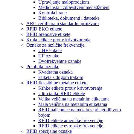
Upravljanje maloprodajom
Medicinski i zdravstveni menadžment
Kontrola hrane
Biblioteka, dokumenti i datoteke
ARC certificirani standardni proizvodi
RFID EKO etikete
RFID prenosive etikete
Krhke etikete protiv krivotvorenja
Oznake za različite frekvencije
UHF etikete
HF oznake
Dvofrekventne oznake
Po obliku oznake
Kvadratna oznaka
Etiketa s dugom trakom
RFID fleksibilne metalne etikete
Krhke etikete protiv krivotvorenja
Ultra tanke RFID etikete
Velika veličina na metalnim etiketama
Mala veličina na metalnim etiketama
RFID naljepnice na metalu s prilagodljivom
bojom
RFID etikete američke frekvencije
RFID etikete evropske frekvencije
RFID specijalne oznake