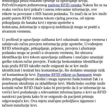
tehnologija pruža efikasno rješenje za upravljanje krvlju.
Pričvršćivanjem jedinstvenog
pasivna RFID oznaka
Nakon što se na
svaku vrećicu krvi prikače i unesu relevantne informacije, ove
etikete su povezane s HIS bazom podataka. To znači da se krv može
pratiti putem RFID sistema tokom cijelog procesa, od mjesta
prikupljanja do banaka krvi i mjesta upotrebe u
bolnicama.
.
Informacije o njegovoj mobilizaciji mogu se pratiti u
stvarnom vremenu.
U prošlosti je upravljanje zalihama krvi oduzimalo mnogo vremena i
zahtijevalo ručnu provjeru informacija prije upotrebe. Uvođenjem
RFID tehnologije, prikupljanje, prijenos, provjera i ažuriranje
podataka mogu se postići u stvarnom vremenu, što ubrzava
identifikaciju krvi tokom upravljanja zalihama i značajno smanjuje
greške tokom ručne provjere. Funkcija beskontaktne identifikacije
koju pruža RFID također može osigurati da se krv može
identificirati i testirati bez kontaminacije, što dodatno smanjuje rizik
od kontaminacije krvi.
Pametne RFID etikete za štampanje
imaju
dobru prilagodljivost okolini i mogu ispravno funkcionirati čak i u
posebnom okruženju za skladištenje krvi. Medicinsko osoblje može
koristiti ručne RFID čitače kako bi provjerilo da li se informacije na
vrećici krvi podudaraju s relevantnim informacijama o krvi na RFID
narukvici pacijenta kako bi se osiguralo da pacijenti primaju
odgovarajuću krv. Ova mjera značajno poboljšava sigurnost i
tačnost transfuzije krvi.