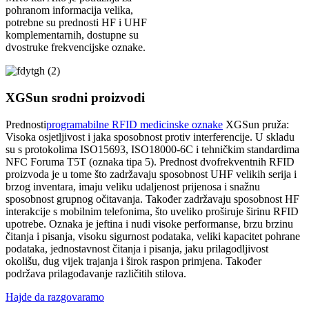
pohranom informacija velika,
potrebne su prednosti HF i UHF
komplementarnih, dostupne su
dvostruke frekvencijske oznake.
XGSun srodni proizvodi
Prednosti
programabilne RFID medicinske oznake
XGSun pruža:
Visoka osjetljivost i jaka sposobnost protiv interferencije. U skladu
su s protokolima ISO15693, ISO18000-6C i tehničkim standardima
NFC Foruma T5T (oznaka tipa 5). Prednost dvofrekventnih RFID
proizvoda je u tome što zadržavaju sposobnost UHF velikih serija i
brzog inventara, imaju veliku udaljenost prijenosa i snažnu
sposobnost grupnog očitavanja. Također zadržavaju sposobnost HF
interakcije s mobilnim telefonima, što uveliko proširuje širinu RFID
upotrebe. Oznaka je jeftina i nudi visoke performanse, brzu brzinu
čitanja i pisanja, visoku sigurnost podataka, veliki kapacitet pohrane
podataka, jednostavnost čitanja i pisanja, jaku prilagodljivost
okolišu, dug vijek trajanja i širok raspon primjena. Također
podržava prilagođavanje različitih stilova.
Hajde da razgovaramo