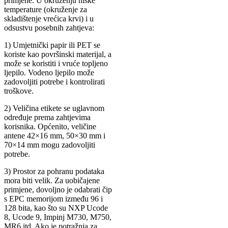
primjene. U okruženju niske
temperature (okruženje za
skladištenje vrećica krvi) i u
odsustvu posebnih zahtjeva:
1) Umjetnički papir ili PET se
koriste kao površinski materijal, a
može se koristiti i vruće topljeno
ljepilo. Vodeno ljepilo može
zadovoljiti potrebe i kontrolirati
troškove.
2) Veličina etikete se uglavnom
određuje prema zahtjevima
korisnika. Općenito, veličine
antene 42×16 mm, 50×30 mm i
70×14 mm mogu zadovoljiti
potrebe.
3) Prostor za pohranu podataka
mora biti velik. Za uobičajene
primjene, dovoljno je odabrati čip
s EPC memorijom između 96 i
128 bita, kao što su NXP Ucode
8, Ucode 9, Impinj M730, M750,
MR6 itd. Ako je potražnja za