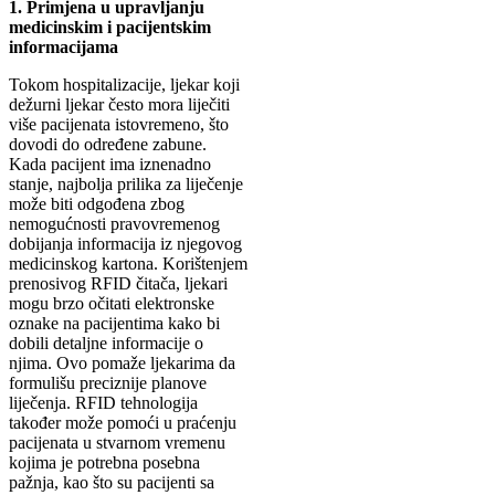
1. Primjena u upravljanju
medicinskim i pacijentskim
informacijama
Tokom hospitalizacije, ljekar koji
dežurni ljekar često mora liječiti
više pacijenata istovremeno, što
dovodi do određene zabune.
Kada pacijent ima iznenadno
stanje, najbolja prilika za liječenje
može biti odgođena zbog
nemogućnosti pravovremenog
dobijanja informacija iz njegovog
medicinskog kartona. Korištenjem
prenosivog RFID čitača, ljekari
mogu brzo očitati elektronske
oznake na pacijentima kako bi
dobili detaljne informacije o
njima. Ovo pomaže ljekarima da
formulišu preciznije planove
liječenja. RFID tehnologija
također može pomoći u praćenju
pacijenata u stvarnom vremenu
kojima je potrebna posebna
pažnja, kao što su pacijenti sa