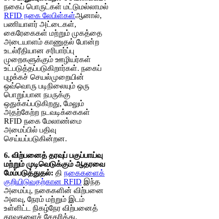
நகைப் பொருட்கள் மட்டுமல்லாமல்
RFID நகை லேபிள்கள்
ஆனால்,
பணியாளர் அட்டைகள்,
கைரேகைகள் மற்றும் முகத்தை
அடையாளம் காணுதல் போன்ற
உடல்ரீதியான சரிபார்ப்பு
முறைகளுக்கும் ஊழியர்கள்
உட்படுத்தப்படுகிறார்கள். நகைப்
புழக்கச் செயல்முறையின்
ஒவ்வொரு படிநிலையும் ஒரு
பொறுப்பான நபருக்கு
ஒதுக்கப்படுகிறது, மேலும்
அதற்கேற்ற நடவடிக்கைகள்
RFID நகை மேலாண்மை
அமைப்பில் பதிவு
செய்யப்படுகின்றன.
6. விற்பனைத் தரவுப் பகுப்பாய்வு
மற்றும் முடிவெடுக்கும் ஆதரவை
மேம்படுத்துதல்:
தி
நகைகளைக்
குறியிடுவதற்கான RFID
இந்த
அமைப்பு, நகைகளின் விற்பனை
அளவு, நேரம் மற்றும் இடம்
உள்ளிட்ட நிகழ்நேர விற்பனைத்
தரவுகளைச் சேகரித்து,