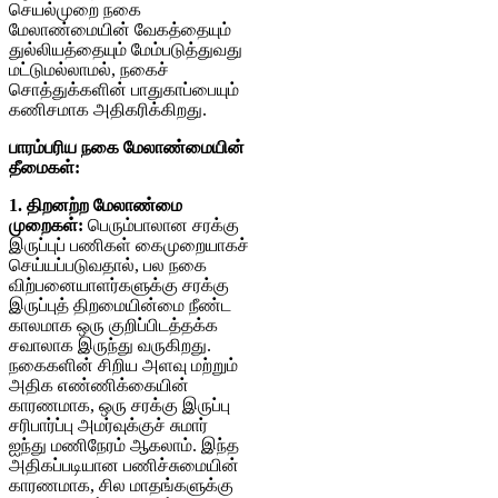
செயல்முறை நகை
மேலாண்மையின் வேகத்தையும்
துல்லியத்தையும் மேம்படுத்துவது
மட்டுமல்லாமல், நகைச்
சொத்துக்களின் பாதுகாப்பையும்
கணிசமாக அதிகரிக்கிறது.
பாரம்பரிய நகை மேலாண்மையின்
தீமைகள்:
1. திறனற்ற மேலாண்மை
முறைகள்:
பெரும்பாலான சரக்கு
இருப்புப் பணிகள் கைமுறையாகச்
செய்யப்படுவதால், பல நகை
விற்பனையாளர்களுக்கு சரக்கு
இருப்புத் திறமையின்மை நீண்ட
காலமாக ஒரு குறிப்பிடத்தக்க
சவாலாக இருந்து வருகிறது.
நகைகளின் சிறிய அளவு மற்றும்
அதிக எண்ணிக்கையின்
காரணமாக, ஒரு சரக்கு இருப்பு
சரிபார்ப்பு அமர்வுக்குச் சுமார்
ஐந்து மணிநேரம் ஆகலாம். இந்த
அதிகப்படியான பணிச்சுமையின்
காரணமாக, சில மாதங்களுக்கு