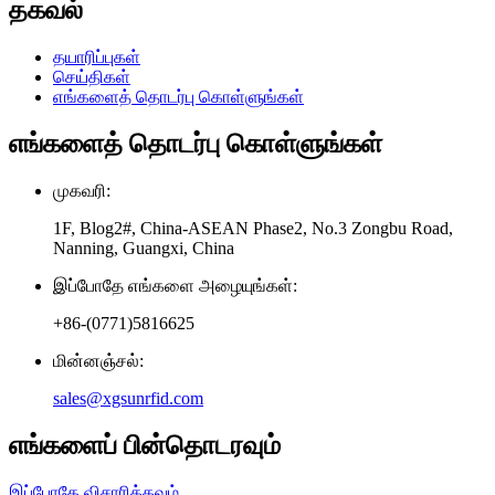
தகவல்
தயாரிப்புகள்
செய்திகள்
எங்களைத் தொடர்பு கொள்ளுங்கள்
எங்களைத் தொடர்பு கொள்ளுங்கள்
முகவரி:
1F, Blog2#, China-ASEAN Phase2, No.3 Zongbu Road,
Nanning, Guangxi, China
இப்போதே எங்களை அழையுங்கள்:
+86-(0771)5816625
மின்னஞ்சல்:
sales@xgsunrfid.com
எங்களைப் பின்தொடரவும்
இப்போதே விசாரிக்கவும்