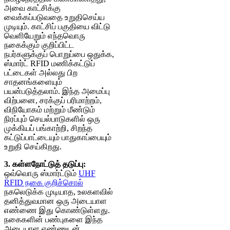
அவை காட்சிக்கு
வைக்கப்படுவதை உறுதிசெய்ய
முடியும். காட்சிப் பகுதியை விட்டு
வெளியேறும் எந்தவொரு
நகைக்கும் குறிப்பிட்ட
நபர்களுக்குப் பொறுப்பை ஒதுக்க,
ஸ்மார்ட் RFID மணிக்கட்டுப்
பட்டைகள் அல்லது பிற
சாதனங்களையும்
பயன்படுத்தலாம். இந்த அமைப்பு
விற்பனை, சரக்குப் பரிமாற்றம்,
விநியோகம் மற்றும் மீண்டும்
நிரப்பும் செயல்பாடுகளில் ஒரு
முக்கியப் பங்காற்றி, சிறந்த
கட்டுப்பாட்டையும் பாதுகாப்பையும்
உறுதி செய்கிறது.
3. கள்ளநோட்டுத் தடுப்பு:
ஒவ்வொரு ஸ்மார்ட்டும்
UHF
RFID நகை குறிச்சொல்
நகலெடுக்க முடியாத, உலகளவில்
தனித்துவமான ஒரு அடையாள
எண்ணை இது கொண்டுள்ளது.
நகைகளின் பண்புகளை இந்த
அடையாள எண்ணுடன்