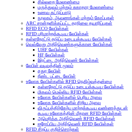
சில்லறை மேலாண்மை
மருத்துவம் மற்றும் சுகாதார மேலாண்மை
உணவு கட்டுப்பாடு
நூலகம், ஆவணங்கள் மற்றும் கோப்புகள்
ARC சான்றளிக்கப்பட்ட தரநிலை தயாரிப்புகள்
RFID ECO லேபிள்கள்
RFID பரிமாற்றக்கூடிய லேபிள்கள்
கள்ளநோட்டு தடுப்பு உடையக்கூடிய லேபிள்கள்
வெவ்வேறு அதிர்வெண்களுக்கான லேபிள்கள்
UHF லேபிள்கள்
HF லேபிள்கள்
இரட்டை அதிர்வெண் லேபிள்கள்
லேபிள் வடிவத்தின் மூலம்
சதுர லேபிள்
நீண்ட பட்டை லேபிள்
உலோக லேபிள்களில் RFID நெகிழ்வுத்தன்மை
கள்ளநோட்டு தடுப்பு உடையக்கூடிய லேபிள்கள்
மிகவும் மெல்லிய RFID லேபிள்கள்
உலோக லேபிள்களில் பெரிய அளவு
உலோக லேபிள்களில் சிறிய அளவு
விருப்பத்திற்கேற்ப மாற்றக்கூடிய வண்ணத்துடன்
கூடிய உலோகத்தின் மீதான RFID லேபிள்கள்
அமெரிக்க அதிர்வெண் RFID லேபிள்கள்
ஐரோப்பிய அதிர்வெண் RFID லேபிள்கள்
RFID சிறப்பு குறிச்சொற்கள்