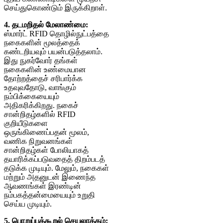
4. தடமறிதல் மேலாண்மை:
ஸ்மார்ட் RFID தொழில்நுட்பத்தை
நகைகளின் மூலத்தைக்
கண்டறியவும் பயன்படுத்தலாம்.
இது நுகர்வோர் தங்கள்
நகைகளின் உண்மையான
தோற்றத்தைச் சரிபார்க்க
உதவுவதோடு, வாங்கும்
நம்பிக்கையையும்
அதிகரிக்கிறது. நகைச்
சான்றிதழ்களில் RFID
குறியீடுகளை
ஒருங்கிணைப்பதன் மூலம்,
வணிக நிறுவனங்கள்
சான்றிதழ்கள் போலியாகத்
தயாரிக்கப்படுவதைத் திறம்படத்
தடுக்க முடியும். மேலும், நகைகள்
மற்றும் அதனுடன் இணைந்த
ஆவணங்கள் இரண்டின்
நம்பகத்தன்மையையும் உறுதி
செய்ய முடியும்.
5. பொறுப்புக்கூறல் செயலாக்கம்: