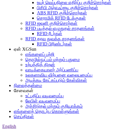
உயர் வெப்பநிலை எதிர்ப்பு குறிச்சொற்கள்
பிசிபி ஆர்எஃப்ஐடி குறிச்சொற்கள்
ABS RFID குறிச்சொற்கள்
செராமிக் RFID டேக்குகள்
RFID ஜவுளி குறிச்சொற்கள்
RFID படித்தல்-எழுதுதல் சாதனங்கள்
RFID ரீடர்கள்
RFID தரவு துவக்க சாதனங்கள்
RFID பிரிண்டர்கள்
ஏன் XGSun
எங்களைப் பற்றி
தொழில்நுட்பம் மற்றும் புதுமை
உற்பத்தித் திறன்
வாடிக்கையாளர் அர்ப்பணிப்பு
உலகளாவிய விற்பனை வலையமைப்பு
அடிக்கடி கேட்கப்படும் கேள்விகள்
நிலைத்தன்மை
சேவைகள்
உட்பதிப்பு வடிவமைப்பு
லேபிள் வடிவமைப்பு
அச்சிடுதல் மற்றும் குறியாக்கம்
எங்களைத் தொடர்பு கொள்ளுங்கள்
செய்திகள்
English