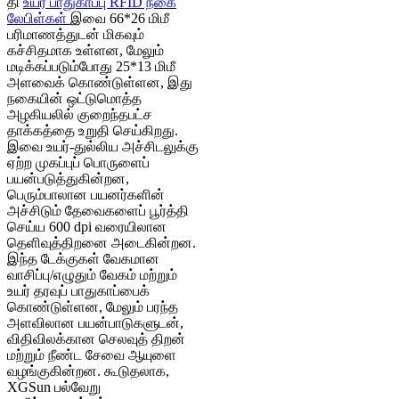
தி
உயர் பாதுகாப்பு RFID நகை
லேபிள்கள்
இவை 66*26 மிமீ
பரிமாணத்துடன் மிகவும்
கச்சிதமாக உள்ளன, மேலும்
மடிக்கப்படும்போது 25*13 மிமீ
அளவைக் கொண்டுள்ளன, இது
நகையின் ஒட்டுமொத்த
அழகியலில் குறைந்தபட்ச
தாக்கத்தை உறுதி செய்கிறது.
இவை உயர்-துல்லிய அச்சிடலுக்கு
ஏற்ற முகப்புப் பொருளைப்
பயன்படுத்துகின்றன,
பெரும்பாலான பயனர்களின்
அச்சிடும் தேவைகளைப் பூர்த்தி
செய்ய 600 dpi வரையிலான
தெளிவுத்திறனை அடைகின்றன.
இந்த டேக்குகள் வேகமான
வாசிப்பு/எழுதும் வேகம் மற்றும்
உயர் தரவுப் பாதுகாப்பைக்
கொண்டுள்ளன, மேலும் பரந்த
அளவிலான பயன்பாடுகளுடன்,
விதிவிலக்கான செலவுத் திறன்
மற்றும் நீண்ட சேவை ஆயுளை
வழங்குகின்றன. கூடுதலாக,
XGSun பல்வேறு