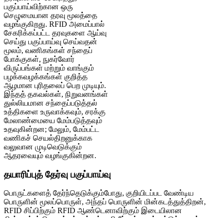
பகுப்பாய்விற்கான ஒரு
செழுமையான தரவு மூலத்தை
வழங்குகிறது. RFID அமைப்பால்
சேகரிக்கப்பட்ட தரவுகளை ஆய்வு
செய்து பகுப்பாய்வு செய்வதன்
மூலம், வணிகங்கள் சந்தைப்
போக்குகள், நுகர்வோர்
விருப்பங்கள் மற்றும் வாங்கும்
பழக்கவழக்கங்கள் குறித்த
ஆழமான புரிதலைப் பெற முடியும்.
இந்தத் தகவல்கள், நிறுவனங்கள்
துல்லியமான சந்தைப்படுத்தல்
உத்திகளை உருவாக்கவும், சரக்கு
மேலாண்மையை மேம்படுத்தவும்
உதவுகின்றன; மேலும், மேம்பட்ட
வணிகச் செயல்திறனுக்காக
வலுவான முடிவெடுக்கும்
ஆதரவையும் வழங்குகின்றன.
தயாரிப்புத் தேர்வு பகுப்பாய்வு
பொருட்களைத் தேர்ந்தெடுக்கும்போது, ​​குறியிடப்பட வேண்டிய
பொருளின் மூலப்பொருள், அந்தப் பொருளின் மின்கடத்துத்திறன்,
RFID சிப்பிற்கும் RFID ஆண்டெனாவிற்கும் இடையிலான