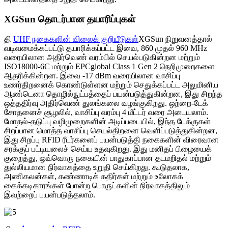
XGSun தொடர்பான தயாரிப்புகள்
தி
UHF நகைகளின் விலைக் குறியீடுகள்
XGSun நிறுவனத்தால்
வடிவமைக்கப்பட்டு தயாரிக்கப்பட்ட இவை, 860 முதல் 960 MHz
வரையிலான அதிர்வெண் வரம்பில் செயல்படுகின்றன மற்றும்
ISO18000-6C மற்றும் EPCglobal Class 1 Gen 2 நெறிமுறைகளை
ஆதரிக்கின்றன. இவை -17 dBm வரையிலான வாசிப்பு
உணர்திறனைக் கொண்டுள்ளன மற்றும் செதுக்கப்பட்ட அலுமினிய
ஆண்டெனா தொழில்நுட்பத்தைப் பயன்படுத்துகின்றன, இது சிறந்த
ஒத்ததிர்வு அதிர்வெண் துலங்கலை வழங்குகிறது. ஒற்றை-டேக்
சோதனைச் சூழலில், வாசிப்பு வரம்பு 4 மீட்டர் வரை அடையலாம்.
மோதல்-தடுப்பு வழிமுறைகளின் அடிப்படையில், இந்த டேக்குகள்
சிறப்பான மொத்த வாசிப்பு செயல்திறனை வெளிப்படுத்துகின்றன,
இது சிறப்பு RFID ரீடர்களைப் பயன்படுத்தி நகைகளின் விரைவான
சரக்குப் பட்டியலைச் செய்ய உதவுகிறது. இது மனிதப் பிழையைக்
குறைத்து, ஒவ்வொரு நகையின் பாதுகாப்பான தடமறிதல் மற்றும்
துல்லியமான நிர்வாகத்தை உறுதி செய்கிறது. கூடுதலாக,
அணிகலன்கள், கண்ணாடிக் கதிர்கள் மற்றும் உலோகக்
கைக்கடிகாரங்கள் போன்ற பொருட்களின் நிர்வாகத்திலும்
இவற்றைப் பயன்படுத்தலாம்.