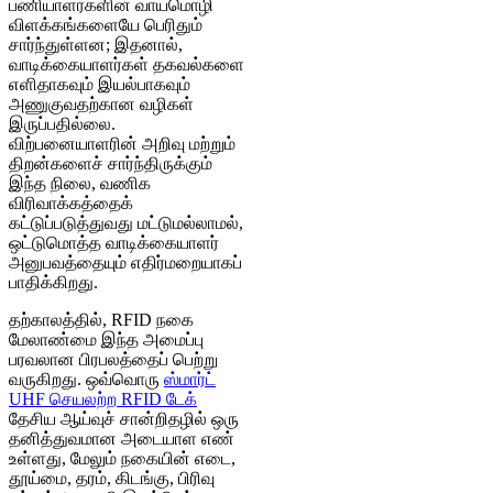
பணியாளர்களின் வாய்மொழி
விளக்கங்களையே பெரிதும்
சார்ந்துள்ளன; இதனால்,
வாடிக்கையாளர்கள் தகவல்களை
எளிதாகவும் இயல்பாகவும்
அணுகுவதற்கான வழிகள்
இருப்பதில்லை.
விற்பனையாளரின் அறிவு மற்றும்
திறன்களைச் சார்ந்திருக்கும்
இந்த நிலை, வணிக
விரிவாக்கத்தைக்
கட்டுப்படுத்துவது மட்டுமல்லாமல்,
ஒட்டுமொத்த வாடிக்கையாளர்
அனுபவத்தையும் எதிர்மறையாகப்
பாதிக்கிறது.
தற்காலத்தில், RFID நகை
மேலாண்மை
இந்த அமைப்பு
பரவலான பிரபலத்தைப் பெற்று
வருகிறது. ஒவ்வொரு
ஸ்மார்ட்
UHF செயலற்ற RFID டேக்
தேசிய ஆய்வுச் சான்றிதழில் ஒரு
தனித்துவமான அடையாள எண்
உள்ளது, மேலும் நகையின் எடை,
தூய்மை, தரம், கிடங்கு, பிரிவு