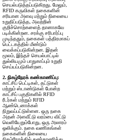
செயல்படுத்தப்படுகிறது. மேலும்,
RFID கருவிகள் நகைகளின்
சரியான அளவு மற்றும் நிலையை
உறுதிப்படுத்த, அவற்றின்
குறிச்சொற்களைத் தானாகவே
படிக்கின்றன. சரக்கு சரிபார்ப்பு
முடிந்ததும், நகைகள் பத்திரமாகப்
பெட்டகத்தில் மீண்டும்
வைக்கப்படுகின்றன. இதன்
மூலம், இந்தச் செயல்பாட்டில்
துல்லியமும் பாதுகாப்பும் உறுதி
செய்யப்படுகின்றன.
2. நிகழ்நேரக் கண்காணிப்பு:
காட்சிப் பெட்டிகள், தட்டுகள்
மற்றும் ஸ்டாண்டுகள் போன்ற
காட்சிப் பகுதிகளில் RFID
ரீடர்கள் மற்றும் RFID
ஆண்டெனாக்கள்
நிறுவப்பட்டுள்ளன. ஒரு நகை
அதன் அளவீட்டு வரம்பை விட்டு
வெளியேறும்போது, ​​ஒரு அலாரம்
ஒலிக்கும். நகை வணிகங்கள்
நகைகளின் நிலையை
நிகழ்நேரத்தில் கண்காணித்து,