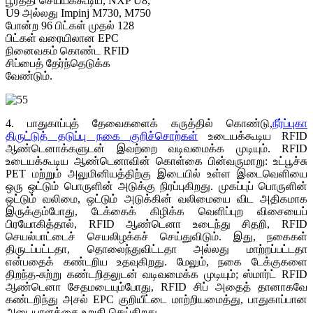
பூர்த்தி செய்யக்கூடிய, NXP U8,
U9 அல்லது Impinj M730, M750
போன்ற 96 பிட்கள் முதல் 128
பிட்கள் வரையிலான EPC
நினைவகம் கொண்ட RFID
சிப்பைத் தேர்ந்தெடுக்க
வேண்டும்.
4. பாதுகாப்புத் தேவைகளைக் கருத்தில் கொண்டு,
நீர்ப்புகா
திருட்டுத் தடுப்பு நகை குறிச்சொற்கள்
உடையக்கூடிய RFID
ஆண்டெனாக்களுடன் இவற்றை வடிவமைக்க முடியும். RFID
உடையக்கூடிய ஆண்டெனாவின் கொள்கை பின்வருமாறு: உட்பூச்சு
PET மற்றும் அலுமினியத்திற்கு இடையில் உள்ள இடைவெளியை
ஒரு ஒட்டும் பொருளின் அடுக்கு நிரப்புகிறது. முகப்புப் பொருளின்
ஒட்டும் வலிமை, ஒட்டும் அடுக்கின் வலிமையை விட அதிகமாக
இருக்கும்போது, ​​டேக்கைக் கிழிக்க வெளிப்புற விசையைப்
பிரயோகித்தால், RFID ஆண்டெனா உடைந்து சிதறி, RFID
செயல்பாட்டைச் செயலிழக்கச் செய்துவிடும். இது, நகைகள்
திருடப்பட்டதா, தொலைந்துவிட்டதா அல்லது மாற்றப்பட்டதா
என்பதைக் கண்டறிய உதவுகிறது. மேலும், நகை டேக்குகளை
திறந்த-சுற்று கண்டறிதலுடன் வடிவமைக்க முடியும்; ஸ்மார்ட் RFID
ஆண்டெனா சேதமடையும்போது, ​​RFID சிப் அதைத் தானாகவே
கண்டறிந்து அசல் EPC குறியீட்டை மாற்றியமைத்து, பாதுகாப்பான
அடையாளத்தை உறுதி செய்கிறது.