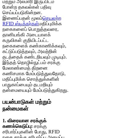
மற்றும் அலமாரி இருப்பிடம்
போன்ற தகவல்கள் பதிவு
செய்யப்படுகின்றன.
இணைப்பதன் மூலம்
செயலற்ற
RFID ஸ்டிக்கர்கள்
மதிப்புமிக்க
நகைகளைப் பொறுத்தவரை,
தானியங்கி அடையாளக்
கருவிகள் குறியிடப்பட்ட
நகைகளைக் கண்காணிக்கவும்,
கட்டுப்படுத்தவும், அவற்றின்
தடத்தைக் கண்டறியவும் முடியும்.
இந்தத் தொழில்நுட்பம் சரக்கு
மேலாண்மைத் திறனை
கணிசமாக மேம்படுத்துவதோடு,
மதிப்புமிக்க சொத்துக்களின்
பாதுகாப்பையும் தடமறியும்
தன்மையையும் மேம்படுத்துகிறது.
பயன்பாடுகள் மற்றும்
நன்மைகள்
1. விரைவான சரக்குக்
கணக்கெடுப்பு:
சரக்கு
சரிபார்ப்புகளின் போது, ​​RFID
நகை சரக்கு சரிபார்ப்பு அமைப்பு