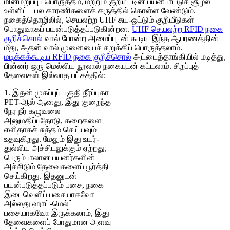
மின்மறுப்புப் பொருத்தம், மற்றும் குறியீட்டின் பயன்பாட்டுச் சூழல்
உள்ளிட்ட பல காரணிகளைக் கருத்தில் கொள்ள வேண்டும்.
நகைத்தொழிலில், செயலற்ற UHF சுய-ஒட்டும் குறியீடுகள்
பொதுவாகப் பயன்படுத்தப்படுகின்றன.
UHF செயலற்ற RFID நகை
குறிச்சொல்
வால் போன்ற அமைப்புடன் கூடிய இந்த ஆபரணத்தின்
மீது, அதன் வால் முனையைச் சறுக்கிப் பொருத்தலாம்.
மடிக்கக்கூடிய RFID நகை குறிச்சொல்
அட்டைத்தாங்கியில் மடித்து,
பின்னர் ஒரு மெல்லிய நூலால் நகையுடன் கட்டலாம். சிறப்புத்
தேவைகள் இல்லாத பட்சத்தில்:
1. இதன் முகப்புப் பகுதி நீர்ப்புகா
PET-ஆல் ஆனது, இது குறைந்த
நேர நீர் கழுவலை
அனுமதிப்பதோடு, கறைகளை
எளிதாகச் சுத்தம் செய்யவும்
உதவுகிறது. மேலும் இது உயர்-
துல்லிய அச்சிடலுக்கும் ஏற்றது,
பெரும்பாலான பயனர்களின்
அச்சிடும் தேவைகளைப் பூர்த்தி
செய்கிறது. இதனுடன்
பயன்படுத்தப்படும் பசை, நகை
இடைவெளிப் பசையாகவோ
அல்லது ஹாட்-மெல்ட்
பசையாகவோ இருக்கலாம், இது
தேவைகளைப் போதுமான அளவு