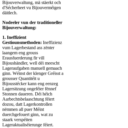
Bijouverwaltung, mä stäerkt och
d'Sécherheet vu Bijouverméigen
däitlech.
Nodeeler vun der traditioneller
Bijouverwaltung:
1. Ineffizient
Gestiounsmethoden:
Ineffizienz
vum Lagerbestand ass zënter
laangem eng grouss
Erausfuerderung fir vill
Bijoushändler, well déi meescht
Lageraufgaben manuell gemaach
ginn. Wéinst der klenger Gréisst a
grousser Quantitéit u
Bijousstécker kann eng eenzeg
Lagersitzung ongeféier fënnef
Stonnen daueren. Déi héich
Aarbechtsbelaaschtung féiert
dozou, datt Lagerkontrollen
nëmmen all puer Méint
duerchgefouert ginn, wat zu
staark verspéiten
Lageraktualiséierunge féiert.