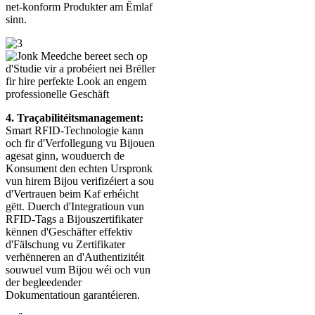
net-konform Produkter am Ëmlaf
sinn.
4. Traçabilitéitsmanagement:
Smart RFID-Technologie kann
och fir d'Verfollegung vu Bijouen
agesat ginn, wouduerch de
Konsument den echten Urspronk
vun hirem Bijou verifizéiert a sou
d'Vertrauen beim Kaf erhéicht
gëtt. Duerch d'Integratioun vun
RFID-Tags a Bijouszertifikater
kënnen d'Geschäfter effektiv
d'Fälschung vu Zertifikater
verhënneren an d'Authentizitéit
souwuel vum Bijou wéi och vun
der begleedender
Dokumentatioun garantéieren.