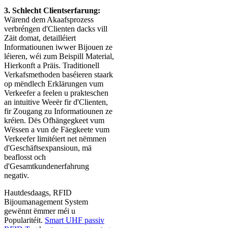
3. Schlecht Clientserfarung:
Wärend dem Akaafsprozess
verbréngen d'Clienten dacks vill
Zäit domat, detailléiert
Informatiounen iwwer Bijouen ze
léieren, wéi zum Beispill Material,
Hierkonft a Präis. Traditionell
Verkafsmethoden baséieren staark
op mëndlech Erklärungen vum
Verkeefer a feelen u prakteschen
an intuitive Weeër fir d'Clienten,
fir Zougang zu Informatiounen ze
kréien. Dës Ofhängegkeet vum
Wëssen a vun de Fäegkeete vum
Verkeefer limitéiert net nëmmen
d'Geschäftsexpansioun, mä
beaflosst och
d'Gesamtkundenerfahrung
negativ.
Hautdesdaags, RFID
Bijoumanagement
System
gewënnt ëmmer méi u
Popularitéit.
Smart UHF passiv