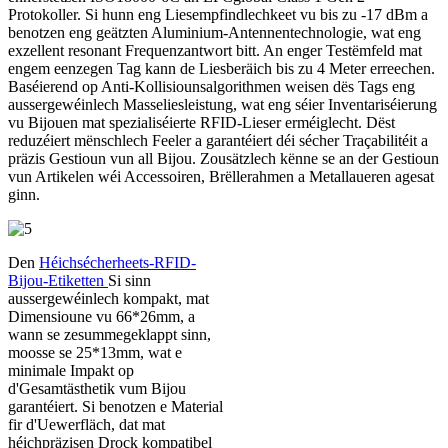
Protokoller. Si hunn eng Liesempfindlechkeet vu bis zu -17 dBm a
benotzen eng geätzten Aluminium-Antennentechnologie, wat eng
exzellent resonant Frequenzantwort bitt. An enger Testëmfeld mat
engem eenzegen Tag kann de Liesberäich bis zu 4 Meter erreechen.
Baséierend op Anti-Kollisiounsalgorithmen weisen dës Tags eng
aussergewéinlech Masseliesleistung, wat eng séier Inventariséierung
vu Bijouen mat spezialiséierte RFID-Lieser erméiglecht. Dëst
reduzéiert mënschlech Feeler a garantéiert déi sécher Traçabilitéit a
präzis Gestioun vun all Bijou. Zousätzlech kënne se an der Gestioun
vun Artikelen wéi Accessoiren, Brëllerahmen a Metallaueren agesat
ginn.
Den
Héichsécherheets-RFID-
Bijou-Etiketten
Si sinn
aussergewéinlech kompakt, mat
Dimensioune vu 66*26mm, a
wann se zesummegeklappt sinn,
moosse se 25*13mm, wat e
minimale Impakt op
d'Gesamtästhetik vum Bijou
garantéiert. Si benotzen e Material
fir d'Uewerfläch, dat mat
héichpräzisen Drock kompatibel