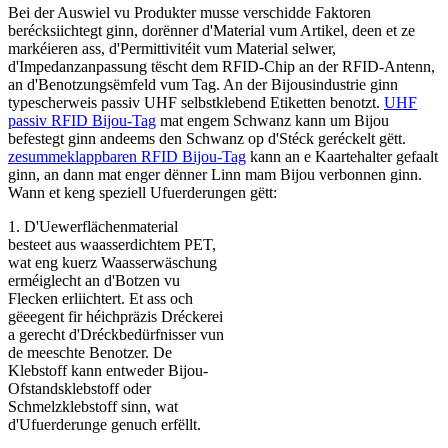
Bei der Auswiel vu Produkter musse verschidde Faktoren
berécksiichtegt ginn, dorënner d'Material vum Artikel, deen et ze
markéieren ass, d'Permittivitéit vum Material selwer,
d'Impedanzanpassung tëscht dem RFID-Chip an der RFID-Antenn,
an d'Benotzungsëmfeld vum Tag. An der Bijousindustrie ginn
typescherweis passiv UHF selbstklebend Etiketten benotzt.
UHF
passiv RFID Bijou-Tag
mat engem Schwanz kann um Bijou
befestegt ginn andeems den Schwanz op d'Stéck geréckelt gëtt.
zesummeklappbaren RFID Bijou-Tag
kann an e Kaartehalter gefaalt
ginn, an dann mat enger dënner Linn mam Bijou verbonnen ginn.
Wann et keng speziell Ufuerderungen gëtt:
1. D'Uewerflächenmaterial
besteet aus waasserdichtem PET,
wat eng kuerz Waasserwäschung
erméiglecht an d'Botzen vu
Flecken erliichtert. Et ass och
gëeegent fir héichpräzis Dréckerei
a gerecht d'Dréckbedürfnisser vun
de meeschte Benotzer. De
Klebstoff kann entweder Bijou-
Ofstandsklebstoff oder
Schmelzklebstoff sinn, wat
d'Ufuerderunge genuch erfëllt.