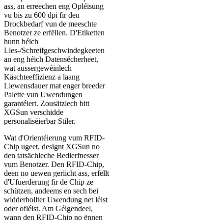
ass, an erreechen eng Opléisung
vu bis zu 600 dpi fir den
Drockbedarf vun de meeschte
Benotzer ze erfëllen. D'Etiketten
hunn héich
Lies-/Schreifgeschwindegkeeten
an eng héich Datensécherheet,
wat aussergewéinlech
Käschteeffizienz a laang
Liewensdauer mat enger breeder
Palette vun Uwendungen
garantéiert. Zousätzlech bitt
XGSun verschidde
personaliséierbar Stiler.
Wat d'Orientéierung vum RFID-
Chip ugeet, designt XGSun no
den tatsächleche Bedierfnesser
vum Benotzer. Den RFID-Chip,
deen no uewen geriicht ass, erfëllt
d'Ufuerderung fir de Chip ze
schützen, andeems en sech bei
widderhollter Uwendung net léist
oder ofléist. Am Géigendeel,
wann den RFID-Chip no ënnen