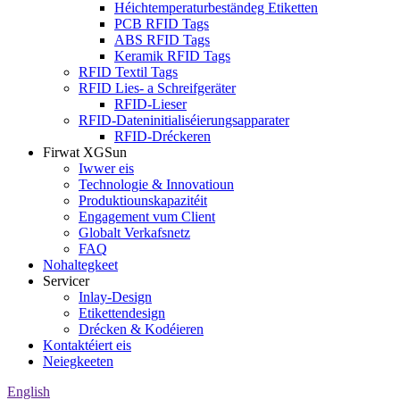
Héichtemperaturbeständeg Etiketten
PCB RFID Tags
ABS RFID Tags
Keramik RFID Tags
RFID Textil Tags
RFID Lies- a Schreifgeräter
RFID-Lieser
RFID-Dateninitialiséierungsapparater
RFID-Dréckeren
Firwat XGSun
Iwwer eis
Technologie & Innovatioun
Produktiounskapazitéit
Engagement vum Client
Globalt Verkafsnetz
FAQ
Nohaltegkeet
Servicer
Inlay-Design
Etikettendesign
Drécken & Kodéieren
Kontaktéiert eis
Neiegkeeten
English