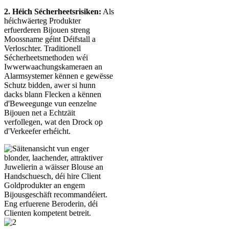
2. Héich Sécherheetsrisiken:
Als
héichwäerteg Produkter
erfuerderen Bijouen streng
Moossname géint Déifstall a
Verloschter. Traditionell
Sécherheetsmethoden wéi
Iwwerwaachungskameraen an
Alarmsystemer kënnen e gewësse
Schutz bidden, awer si hunn
dacks blann Flecken a kënnen
d'Beweegunge vun eenzelne
Bijouen net a Echtzäit
verfollegen, wat den Drock op
d'Verkeefer erhéicht.