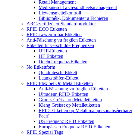
Retail Management
Medizinescht a Gesondheetsmanagement
Liewensmëttelkontroll
Bibliothéik, Dokumenter a Fichieren
ARC-zertifizéiert Standardprodukter
RFID ECO Etiketten
RFID-iwwerdrobar Etiketten
Anti-Fälschung vu fragilen Etiketten
Etiketten fir verschidde Frequenzen
UHF-Etiketten
HF-Etiketten
Duebelfrequenz-Etiketten
No Etikettform
Quadratescht Etikett
Laangsträifen-Etikett
RFID Flexibel Op Metall Etiketten
Anti-Fälschung vu fragilen Etiketten
Ultradënn RFID-Etiketten
Grouss Gréisst op Metalletiketten
Kleng Gréisst op Metalletiketten
RFID-Etiketten op Metall mat personaliséierbarer
Faarf
US Frequenz RFID Etiketten
Europäesch Frequenz RFID Etiketten
RFID Spezial Tags