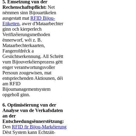
5. Ëmsetzung vun der
Rechenschaftspflicht:
Net
nëmmen sinn Bijouartikelen
ausgestatt mat
RFID Bijou-
Etiketten
, awer d'Mataarbechter
ginn och kierperlech
Verifizéierungsmethoden
ënnerworf, wéi z. B.
Mataarbechterkaarten,
Fangerofdréck a
Gesiichtserkennung. All Schrëtt
vum Bijouverkéiersprozess gëtt
enger verantwortungsvoller
Persoun zougewisen, mat
entspriechenden Aktiounen, déi
am RFID
Bijoumanagementsystem
opgeholl ginn.
6. Optimiséierung vun der
Analyse vun de Verkafsdaten
an der
Entscheedungsënnerstëtzung:
Den
RFID fir Bijou-Markéierung
Dëst System kann Echtzäit-