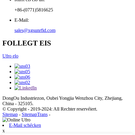
+86-(0771)5816625
E-Mail:
sales@xgsunrfid.com
FOLLEGT EIS
Ufro elo
DongOu Industriezon, Oubei Yongjia Wenzhou City, Zhejiang,
China - 325105.
© Copyright - 2019-2024: All Rechter reservéiert.
Sitemap
-
SitemapTrans
-
E-Mail schécken
x