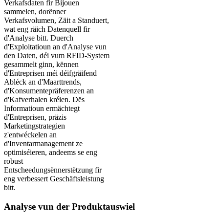
Verkafsdaten fir Bijouen
sammelen, dorënner
Verkafsvolumen, Zäit a Standuert,
wat eng räich Datenquell fir
d'Analyse bitt. Duerch
d'Exploitatioun an d'Analyse vun
den Daten, déi vum RFID-System
gesammelt ginn, kënnen
d'Entreprisen méi déifgräifend
Abléck an d'Maarttrends,
d'Konsumentepräferenzen an
d'Kafverhalen kréien. Dës
Informatioun ermächtegt
d'Entreprisen, präzis
Marketingstrategien
z'entwéckelen an
d'Inventarmanagement ze
optimiséieren, andeems se eng
robust
Entscheedungsënnerstëtzung fir
eng verbessert Geschäftsleistung
bitt.
Analyse vun der Produktauswiel