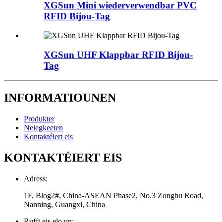
XGSun Mini wiederverwendbar PVC
RFID Bijou-Tag
XGSun UHF Klappbar RFID Bijou-
Tag
INFORMATIOUNEN
Produkter
Neiegkeeten
Kontaktéiert eis
KONTAKTÉIERT EIS
Adress:
1F, Blog2#, China-ASEAN Phase2, No.3 Zongbu Road,
Nanning, Guangxi, China
Rufft eis elo un: