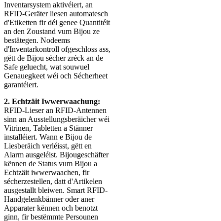
Inventarsystem aktivéiert, an
RFID-Geräter liesen automatesch
d'Etiketten fir déi genee Quantitéit
an den Zoustand vum Bijou ze
bestätegen. Nodeems
d'Inventarkontroll ofgeschloss ass,
gëtt de Bijou sécher zréck an de
Safe geluecht, wat souwuel
Genauegkeet wéi och Sécherheet
garantéiert.
2. Echtzäit Iwwerwaachung:
RFID-Lieser an RFID-Antennen
sinn an Ausstellungsberäicher wéi
Vitrinen, Tabletten a Stänner
installéiert. Wann e Bijou de
Liesberäich verléisst, gëtt en
Alarm ausgeléist. Bijougeschäfter
kënnen de Status vum Bijou a
Echtzäit iwwerwaachen, fir
sécherzestellen, datt d'Artikelen
ausgestallt bleiwen. Smart RFID-
Handgelenkbänner oder aner
Apparater kënnen och benotzt
ginn, fir bestëmmte Persounen