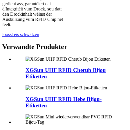
geriicht ass, garantéiert dat
d'Integritéit vum Drock, sou datt
den Drockinhalt wéinst der
Ausbulzung vum RFID-Chip net
feelt.
loosst eis schwätzen
Verwandte Produkter
XGSun UHF RFID Cherub Bijou
Etiketten
XGSun UHF RFID Hebe Bijou-
Etiketten