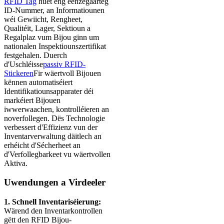
RFID Tag
huet eng eenzegaarteg
ID-Nummer, an Informatiounen
wéi Gewiicht, Rengheet,
Qualitéit, Lager, Sektioun a
Regalplaz vum Bijou ginn um
nationalen Inspektiounszertifikat
festgehalen. Duerch
d'Uschléisse
passiv RFID-
Stickeren
Fir wäertvoll Bijouen
kënnen automatiséiert
Identifikatiounsapparater déi
markéiert Bijouen
iwwerwaachen, kontrolléieren an
noverfollegen. Dës Technologie
verbessert d'Effizienz vun der
Inventarverwaltung däitlech an
erhéicht d'Sécherheet an
d'Verfollegbarkeet vu wäertvollen
Aktiva.
Uwendungen a Virdeeler
1. Schnell Inventariséierung:
Wärend den Inventarkontrollen
gëtt den RFID Bijou-