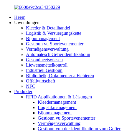
Heem
Uwendungen
Kleeder & Detailhandel
Logistik & Versuergungskette
Bijoumanagement
Gestioun vu Sportevenementer
Verméigensverwaltung
Automatesch Gefieridentifikatioun
Gesondheetswiesen
Liewensmëttelkontroll
Industriell Gestioun
Bibliothéik, Dokumenter a Fichieren
Offallwirtschaft
NFC
Produkter
RFID Applikatiounen & Léisungen
Kleedermanagement
Logistikmanagement
Bijoumanagement
Gestioun vu Sportevenementer
Verméigensverwaltung
Gestioun vun der Identifikatioun vum Gefier