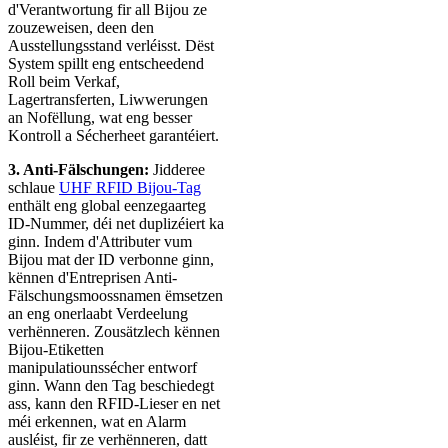
d'Verantwortung fir all Bijou ze
zouzeweisen, deen den
Ausstellungsstand verléisst. Dëst
System spillt eng entscheedend
Roll beim Verkaf,
Lagertransferten, Liwwerungen
an Nofëllung, wat eng besser
Kontroll a Sécherheet garantéiert.
3. Anti-Fälschungen:
Jidderee
schlaue
UHF RFID Bijou-Tag
enthält eng global eenzegaarteg
ID-Nummer, déi net duplizéiert ka
ginn. Indem d'Attributer vum
Bijou mat der ID verbonne ginn,
kënnen d'Entreprisen Anti-
Fälschungsmoossnamen ëmsetzen
an eng onerlaabt Verdeelung
verhënneren. Zousätzlech kënnen
Bijou-Etiketten
manipulatiounssécher entworf
ginn. Wann den Tag beschiedegt
ass, kann den RFID-Lieser en net
méi erkennen, wat en Alarm
ausléist, fir ze verhënneren, datt