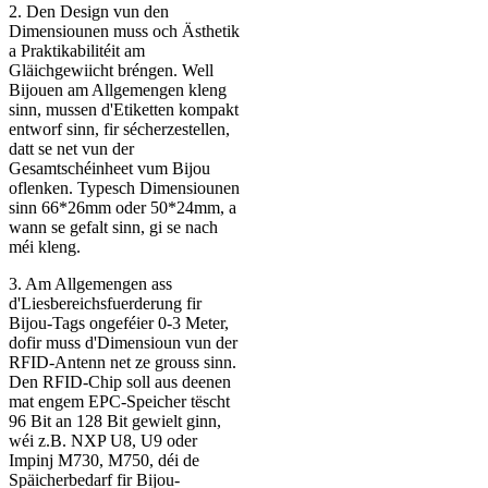
2. Den Design vun den
Dimensiounen muss och Ästhetik
a Praktikabilitéit am
Gläichgewiicht bréngen. Well
Bijouen am Allgemengen kleng
sinn, mussen d'Etiketten kompakt
entworf sinn, fir sécherzestellen,
datt se net vun der
Gesamtschéinheet vum Bijou
oflenken. Typesch Dimensiounen
sinn 66*26mm oder 50*24mm, a
wann se gefalt sinn, gi se nach
méi kleng.
3. Am Allgemengen ass
d'Liesbereichsfuerderung fir
Bijou-Tags ongeféier 0-3 Meter,
dofir muss d'Dimensioun vun der
RFID-Antenn net ze grouss sinn.
Den RFID-Chip soll aus deenen
mat engem EPC-Speicher tëscht
96 Bit an 128 Bit gewielt ginn,
wéi z.B. NXP U8, U9 oder
Impinj M730, M750, déi de
Späicherbedarf fir Bijou-