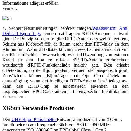
Informatioune adäquat erfëllen
kënnen.
4. Sécherheetsufuerderungen berécksiichtegen,
Waasserdicht Anti-
Déifstall Bijou Tags
kënnen mat fragilen RFID-Antennen entworf
ginn. De Prinzip vun der fragiler RFID-Antenn ass wéi follegt: eng
Schicht aus Klebstoff fëllt de Raum tëscht dem PET-Inlay an dem
Aluminium. Wann d'Haftstäerkt vum Uewerflächematerial déi vun
der Klebstoffschicht iwwerschreit, wäert d'Uwendung vun externer
Kraaft fir den Tag ze räissen d'RFID-Antenn zerbriechen,
wouduerch d'RFID-Funktionalitéit inaktiv gëtt. Dëst erlaabt
d'Detektioun, ob de Bijou geklaut, verluer oder ausgetosch gouf.
Zousätzlech kënnen Bijou-Tags mat Open-Circuit-Detektioun
entworf ginn; wann déi intelligent RFID-Antenn beschiedegt ass,
kann den RFID-Chip se automatesch erkennen an den
ursprénglechen EPC-Code änneren, fir eng sécher Identifikatioun
z'erreechen.
XGSun Verwandte Produkter
Den
UHF Bijou Präisschëlter
Entworf a produzéiert vun XGSun,
funktionéieren am Frequenzberäich vun 860 bis 960 MHz a
ënnerstëtzen ISO18000-6C an EPCglobal Class 1 Gen 2