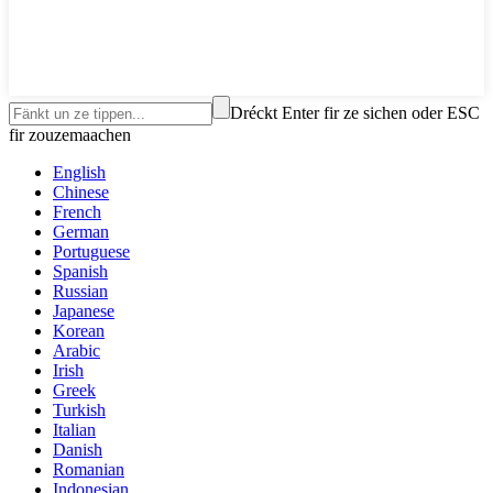
Dréckt Enter fir ze sichen oder ESC
fir zouzemaachen
English
Chinese
French
German
Portuguese
Spanish
Russian
Japanese
Korean
Arabic
Irish
Greek
Turkish
Italian
Danish
Romanian
Indonesian