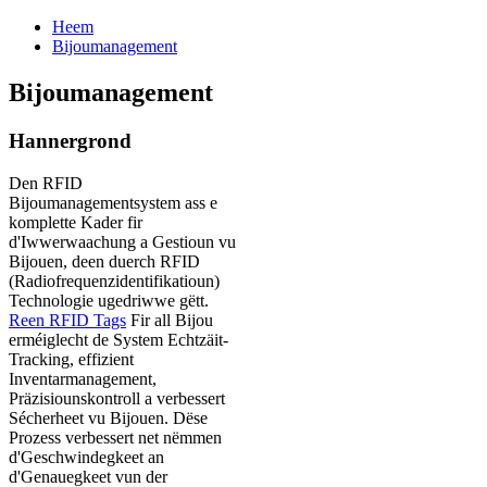
Heem
Bijoumanagement
Bijoumanagement
Hannergrond
Den RFID
Bijoumanagementsystem ass e
komplette Kader fir
d'Iwwerwaachung a Gestioun vu
Bijouen, deen duerch RFID
(Radiofrequenzidentifikatioun)
Technologie ugedriwwe gëtt.
Reen RFID Tags
Fir all Bijou
erméiglecht de System Echtzäit-
Tracking, effizient
Inventarmanagement,
Präzisiounskontroll a verbessert
Sécherheet vu Bijouen. Dëse
Prozess verbessert net nëmmen
d'Geschwindegkeet an
d'Genauegkeet vun der