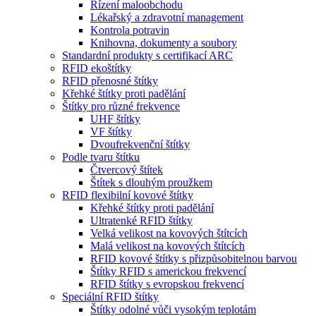
Řízení maloobchodu
Lékařský a zdravotní management
Kontrola potravin
Knihovna, dokumenty a soubory
Standardní produkty s certifikací ARC
RFID ekoštítky
RFID přenosné štítky
Křehké štítky proti padělání
Štítky pro různé frekvence
UHF štítky
VF štítky
Dvoufrekvenční štítky
Podle tvaru štítku
Čtvercový štítek
Štítek s dlouhým proužkem
RFID flexibilní kovové štítky
Křehké štítky proti padělání
Ultratenké RFID štítky
Velká velikost na kovových štítcích
Malá velikost na kovových štítcích
RFID kovové štítky s přizpůsobitelnou barvou
Štítky RFID s americkou frekvencí
RFID štítky s evropskou frekvencí
Speciální RFID štítky
Štítky odolné vůči vysokým teplotám