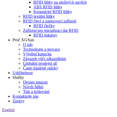
RFID štítky na plošných spojích
ABS RFID štítky
Keramické RFID štítky
RFID textilní štítky
RFID čtecí a zapisovací zařízení
RFID čtečky
Zařízení pro inicializaci dat RFID
RFID tiskárny
Proč XGSun
O nás
Technologie a inovace
Výrobní kapacita
Závazek vůči zákazníkům
Globální prodejní síť
Často kladené otázky
Udržitelnost
Služby
Design intarzie
Návrh štítků
Tisk a kódování
Kontaktujte nás
Zprávy
English