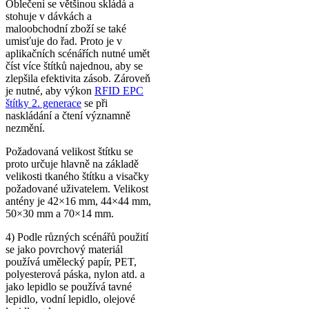
Oblečení se většinou skládá a
stohuje v dávkách a
maloobchodní zboží se také
umisťuje do řad. Proto je v
aplikačních scénářích nutné umět
číst více štítků najednou, aby se
zlepšila efektivita zásob. Zároveň
je nutné, aby výkon
RFID EPC
štítky 2. generace
se při
naskládání a čtení významně
nezmění.
Požadovaná velikost štítku se
proto určuje hlavně na základě
velikosti tkaného štítku a visačky
požadované uživatelem. Velikost
antény je 42×16 mm, 44×44 mm,
50×30 mm a 70×14 mm.
4) Podle různých scénářů použití
se jako povrchový materiál
používá umělecký papír, PET,
polyesterová páska, nylon atd. a
jako lepidlo se používá tavné
lepidlo, vodní lepidlo, olejové