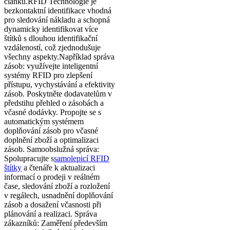
článku.
RFID
Technologie je
bezkontaktní identifikace vhodná
pro sledování nákladu a schopná
dynamicky identifikovat více
štítků s dlouhou identifikační
vzdáleností, což zjednodušuje
všechny aspekty.
Například správa
zásob: využívejte inteligentní
systémy RFID pro zlepšení
přístupu, vychystávání a efektivity
zásob. Poskytněte dodavatelům v
předstihu přehled o zásobách a
včasné dodávky. Propojte se s
automatickým systémem
doplňování zásob pro včasné
doplnění zboží a optimalizaci
zásob. Samoobslužná správa:
Spolupracujte s
samolepicí RFID
štítky
a čtenáře k aktualizaci
informací o prodeji v reálném
čase, sledování zboží a rozložení
v regálech, usnadnění doplňování
zásob a dosažení včasnosti při
plánování a realizaci. Správa
zákazníků: Zaměření především