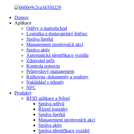
Domov
Aplikace
Oděvy a maloobchod
Logistika a dodavatelský řetězec
Správa šperků
Management sportovních akcí
Správa aktiv
Automatická identifikace vozidla
Zdravotní péče
Kontrola potravin
Průmyslový management
Knihovna, dokumenty a soubory
Nakládání s odpady
NFC
Produkty
RFID aplikace a řešení
Správa oděvů
Řízení logistiky
Správa šperků
Management sportovních akcí
Správa aktiv
Správa identifikace vozidel