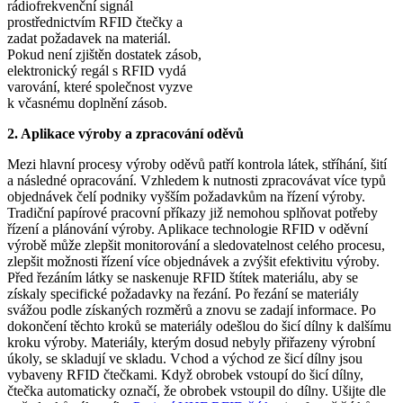
rádiofrekvenční signál
prostřednictvím RFID čtečky a
zadat požadavek na materiál.
Pokud není zjištěn dostatek zásob,
elektronický regál s RFID vydá
varování, které společnost vyzve
k včasnému doplnění zásob.
2. Aplikace výroby a zpracování oděvů
Mezi hlavní procesy výroby oděvů patří kontrola látek, stříhání, šití
a následné opracování. Vzhledem k nutnosti zpracovávat více typů
objednávek čelí podniky vyšším požadavkům na řízení výroby.
Tradiční papírové pracovní příkazy již nemohou splňovat potřeby
řízení a plánování výroby. Aplikace technologie RFID v oděvní
výrobě může zlepšit monitorování a sledovatelnost celého procesu,
zlepšit možnosti řízení více objednávek a zvýšit efektivitu výroby.
Před řezáním látky se naskenuje RFID štítek materiálu, aby se
získaly specifické požadavky na řezání. Po řezání se materiály
svážou podle získaných rozměrů a znovu se zadají informace. Po
dokončení těchto kroků se materiály odešlou do šicí dílny k dalšímu
kroku výroby. Materiály, kterým dosud nebyly přiřazeny výrobní
úkoly, se skladují ve skladu. Vchod a východ ze šicí dílny jsou
vybaveny RFID čtečkami. Když obrobek vstoupí do šicí dílny,
čtečka automaticky označí, že obrobek vstoupil do dílny. Ušijte dle