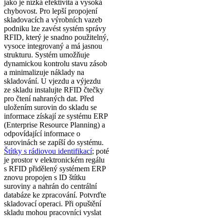
jako je nízká efektivita a vysoká
chybovost. Pro lepší propojení
skladovacích a výrobních vazeb
podniku lze zavést systém správy
RFID, který je snadno použitelný,
vysoce integrovaný a má jasnou
strukturu. Systém umožňuje
dynamickou kontrolu stavu zásob
a minimalizuje náklady na
skladování. U vjezdu a výjezdu
ze skladu instalujte RFID čtečky
pro čtení nahraných dat. Před
uložením surovin do skladu se
informace získají ze systému ERP
(Enterprise Resource Planning) a
odpovídající informace o
surovinách se zapíší do systému.
Štítky s rádiovou identifikací
; poté
je prostor v elektronickém regálu
s RFID přidělený systémem ERP
znovu propojen s ID štítku
suroviny a nahrán do centrální
databáze ke zpracování. Potvrďte
skladovací operaci. Při opuštění
skladu mohou pracovníci vyslat