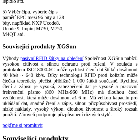
lepidlo atd.
5) Výběr čipu, vyberte čip s
pamětí EPC mezi 96 bity a 128
bity, například NXP Ucode8,
Ucode 9, Impinj M730, M750,
M4QT atd.
Související produkty XGSun
Výhody
pasivní RFID štítky na oblečení
Společnost XGSun nabízí:
vysokou citlivost a silnou ochranu proti rušení. V souladu s
protokolem ISO18000-6C může rychlost čtení dat štítků dosáhnout
40 kb/s ~ 640 kb/s. Díky technologii RFID proti kolizím může
čtečka teoreticky přečíst přibližně 1 000 štítků současně. Rychlost
čtení a zápisu je vysoká, zabezpečení dat je vysoké a pracovní
frekvenční pásmo (860 MHz-960 MHz) má dlouhou čtecí
vzdálenost, která může dosáhnout až 6 m. Má velkou kapacitu pro
ukládání dat, snadné čtení a zápis, silnou přizpůsobivost prostředí,
nízké náklady, vysoký výkon, dlouhou životnost a široký rozsah
použití. Zároveň podporuje přizpůsobení různých stylů.
pojďme si promluvit
Související produkty