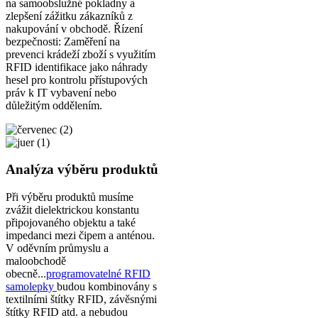
na samoobslužné pokladny a
zlepšení zážitku zákazníků z
nakupování v obchodě. Řízení
bezpečnosti: Zaměření na
prevenci krádeží zboží s využitím
RFID identifikace jako náhrady
hesel pro kontrolu přístupových
práv k IT vybavení nebo
důležitým oddělením.
Analýza výběru produktů
Při výběru produktů musíme
zvážit dielektrickou konstantu
připojovaného objektu a také
impedanci mezi čipem a anténou.
V oděvním průmyslu a
maloobchodě
obecně...
programovatelné RFID
samolepky
budou kombinovány s
textilními štítky RFID, závěsnými
štítky RFID atd. a nebudou