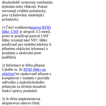
dlouhodobě vystaveny extrémním
teplotám nebo vlhkosti. Pokud
neexistují zvláštní požadavky,
jsou vyžadovány následující
požadavky:
1) Čtecí vzdálenost
pasivní RFID
štítky UHF
je alespoň 3-5 metrů,
proto se používají pasivní UHF
štítky (existují také NFC štítky
používané pro mobilní telefony k
přímému získávání informací o
produktu a sledování proti
padělání).
2) Informace je třeba přepsat.
Ujistěte se, že
RFID štítky na
oblečení
lze opakovaně přepsat a
kompilovat v souladu s pravidly
oděvního a maloobchodního
průmyslu za účelem dosažení
funkcí správy produktů.
3) Je třeba implementovat
skupinovou odezvu čtení.