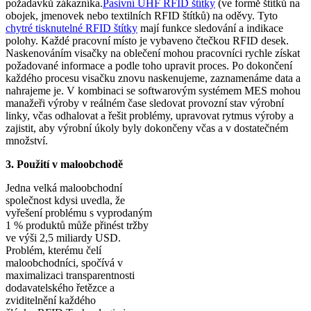
požadavků zákazníka.
Pasivní UHF RFID štítky
(ve formě štítků na
obojek, jmenovek nebo textilních RFID štítků) na oděvy. Tyto
chytré tisknutelné RFID štítky
mají funkce sledování a indikace
polohy. Každé pracovní místo je vybaveno čtečkou RFID desek.
Naskenováním visačky na oblečení mohou pracovníci rychle získat
požadované informace a podle toho upravit proces. Po dokončení
každého procesu visačku znovu naskenujeme, zaznamenáme data a
nahrajeme je. V kombinaci se softwarovým systémem MES mohou
manažeři výroby v reálném čase sledovat provozní stav výrobní
linky, včas odhalovat a řešit problémy, upravovat rytmus výroby a
zajistit, aby výrobní úkoly byly dokončeny včas a v dostatečném
množství.
3. Použití v maloobchodě
Jedna velká maloobchodní
společnost kdysi uvedla, že
vyřešení problému s vyprodaným
1 % produktů může přinést tržby
ve výši 2,5 miliardy USD.
Problém, kterému čelí
maloobchodníci, spočívá v
maximalizaci transparentnosti
dodavatelského řetězce a
zviditelnění každého