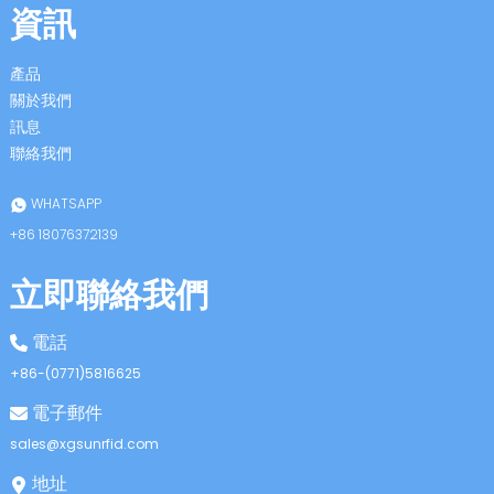
資訊
產品
關於我們
訊息
聯絡我們
n
WHATSAPP
+86 18076372139
立即聯絡我們
se
電話
+86-(0771)5816625
電子郵件
ese
sales@xgsunrfid.com
地址