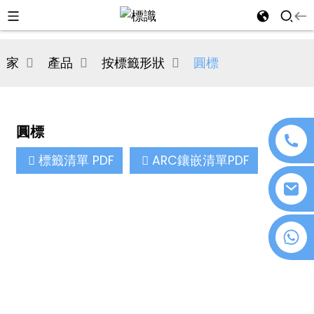
al
家
產品
按標籤形狀
圓標
se
e
圓標
標籤清單 PDF
ARC鑲嵌清單PDF
an
+86 18076372139
n