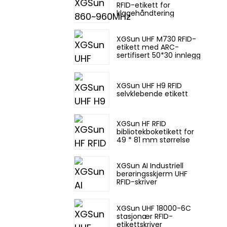
RFID-etikett for
klagehåndtering
XGSun UHF M730 RFID-
etikett med ARC-
sertifisert 50*30 innlegg
XGSun UHF H9 RFID
selvklebende etikett
XGSun HF RFID
bibliotekboketikett for
49 * 81 mm størrelse
XGSun AI Industriell
berøringsskjerm UHF
RFID-skriver
XGSun UHF 18000-6C
stasjonær RFID-
etikettskriver