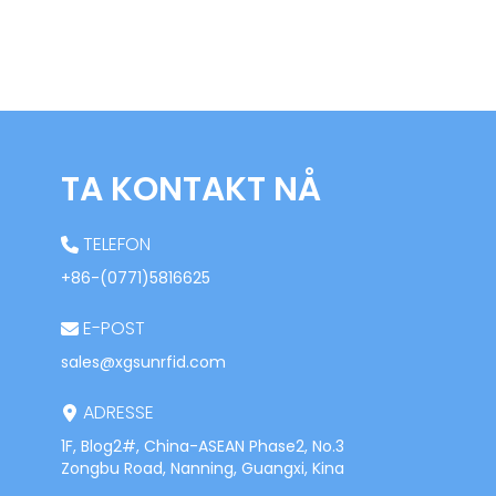
TA KONTAKT NÅ
TELEFON
+86-(0771)5816625
E-POST
sales@xgsunrfid.com
ADRESSE
1F, Blog2#, China-ASEAN Phase2, No.3
Zongbu Road, Nanning, Guangxi, Kina