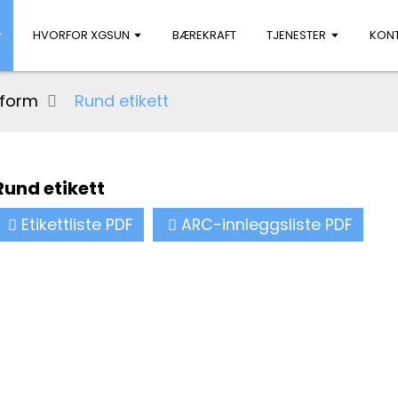
HVORFOR XGSUN
BÆREKRAFT
TJENESTER
KONT
ttform
Rund etikett
Rund etikett
Etikettliste PDF
ARC-innleggsliste PDF