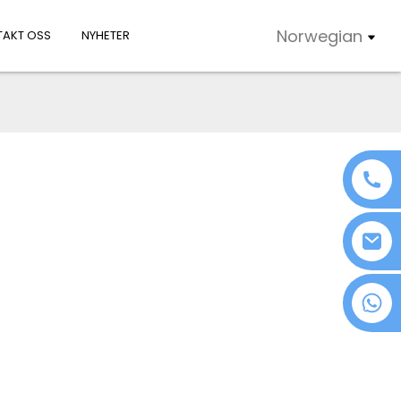
Norwegian
AKT OSS
NYHETER
+86 18076372139